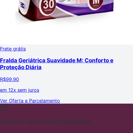
Frete grátis
Fralda Geriátrica Suavidade M: Conforto e
Proteção Diária
R$
99,90
em
12x sem juros
Ver Oferta e Parcelamento
Inscreva-se na nossa Newsletter!