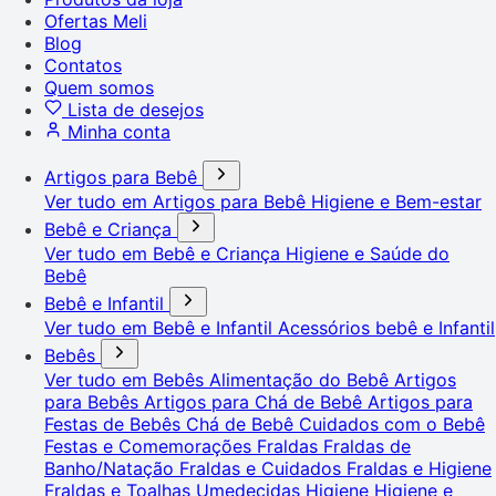
Ofertas Meli
Blog
Contatos
Quem somos
Lista de desejos
Minha conta
Artigos para Bebê
Ver tudo em Artigos para Bebê
Higiene e Bem-estar
Bebê e Criança
Ver tudo em Bebê e Criança
Higiene e Saúde do
Bebê
Bebê e Infantil
Ver tudo em Bebê e Infantil
Acessórios bebê e Infantil
Bebês
Ver tudo em Bebês
Alimentação do Bebê
Artigos
para Bebês
Artigos para Chá de Bebê
Artigos para
Festas de Bebês
Chá de Bebê
Cuidados com o Bebê
Festas e Comemorações
Fraldas
Fraldas de
Banho/Natação
Fraldas e Cuidados
Fraldas e Higiene
Fraldas e Toalhas Umedecidas
Higiene
Higiene e