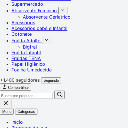
Supermercado
Absorvente Feminino
Absorvente Geriatrico
Acessórios
Acessórios bebê e Infantil
Cotonete
Fralda Adulto
Bigfral
Fralda Infantil
Fraldas TENA
Papel Higiênico
Toalha Umedecida
+1.400 seguidores
Seguindo
Compartilhar
Menu
Categorias
Início
Produtos da loja