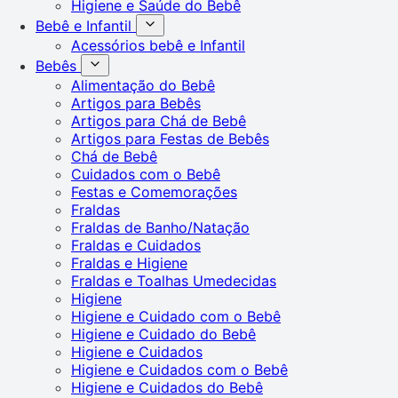
Higiene e Saúde do Bebê
Bebê e Infantil
Acessórios bebê e Infantil
Bebês
Alimentação do Bebê
Artigos para Bebês
Artigos para Chá de Bebê
Artigos para Festas de Bebês
Chá de Bebê
Cuidados com o Bebê
Festas e Comemorações
Fraldas
Fraldas de Banho/Natação
Fraldas e Cuidados
Fraldas e Higiene
Fraldas e Toalhas Umedecidas
Higiene
Higiene e Cuidado com o Bebê
Higiene e Cuidado do Bebê
Higiene e Cuidados
Higiene e Cuidados com o Bebê
Higiene e Cuidados do Bebê