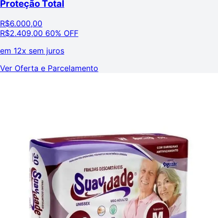
Proteção Total
R$
6.000,00
R$
2.409,00
60% OFF
em
12x sem juros
Ver Oferta e Parcelamento