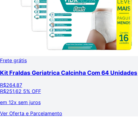
Frete grátis
Kit Fraldas Geriatrica Calcinha Com 64 Unidades
R$
264,87
R$
251,62
5% OFF
em
12x sem juros
Ver Oferta e Parcelamento