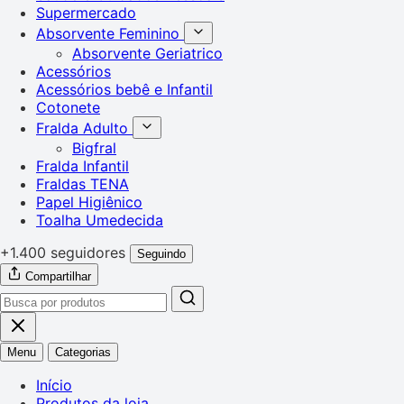
Supermercado
Absorvente Feminino
Absorvente Geriatrico
Acessórios
Acessórios bebê e Infantil
Cotonete
Fralda Adulto
Bigfral
Fralda Infantil
Fraldas TENA
Papel Higiênico
Toalha Umedecida
+1.400 seguidores
Seguindo
Compartilhar
Menu
Categorias
Início
Produtos da loja