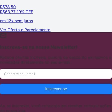
R$
78,50
R$
63,77
19% OFF
em
12x sem juros
Ver Oferta e Parcelamento
Inscreva-se na nossa Newsletter!
Receba ofertas incríveis, cupons de desconto exclusivos e
novidades diretamente no seu e-mail.
Inscrever-se
Ao se inscrever, você concorda em receber comunicações
de nossa loja.