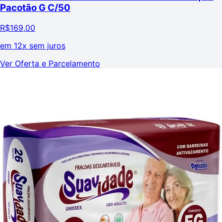
Pacotão G C/50
R$
169,00
em
12x sem juros
Ver Oferta e Parcelamento