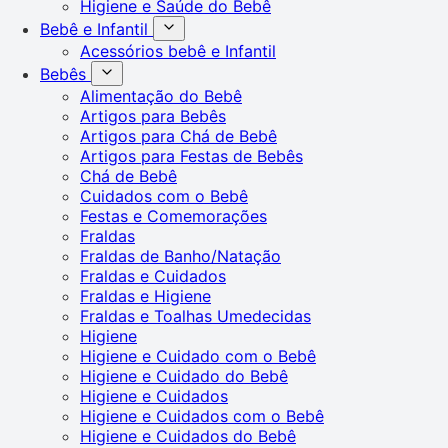
Higiene e Saúde do Bebê
Bebê e Infantil
Acessórios bebê e Infantil
Bebês
Alimentação do Bebê
Artigos para Bebês
Artigos para Chá de Bebê
Artigos para Festas de Bebês
Chá de Bebê
Cuidados com o Bebê
Festas e Comemorações
Fraldas
Fraldas de Banho/Natação
Fraldas e Cuidados
Fraldas e Higiene
Fraldas e Toalhas Umedecidas
Higiene
Higiene e Cuidado com o Bebê
Higiene e Cuidado do Bebê
Higiene e Cuidados
Higiene e Cuidados com o Bebê
Higiene e Cuidados do Bebê