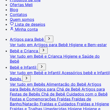
Ofertas Meli
Blog
Contatos
Quem somos
Lista de desejos
Minha conta
Artigos para Bebê
Ver tudo em Artigos para Bebê
Higiene e Bem-estar
Bebê e Criança
Ver tudo em Bebê e Criança
Higiene e Saúde do
Bebê
Bebê e Infantil
Ver tudo em Bebê e Infantil
Acessórios bebê e Infantil
Bebês
Ver tudo em Bebês
Alimentação do Bebê
Artigos
para Bebês
Artigos para Chá de Bebê
Artigos para
Festas de Bebês
Chá de Bebê
Cuidados com o Bebê
Festas e Comemorações
Fraldas
Fraldas de
Banho/Natação
Fraldas e Cuidados
Fraldas e Higiene
Fraldas e Toalhas Umedecidas
Higiene
Higiene e