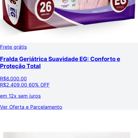
Frete grátis
Fralda Geriátrica Suavidade EG: Conforto e
Proteção Total
R$
6.000,00
R$
2.409,00
60% OFF
em
12x sem juros
Ver Oferta e Parcelamento