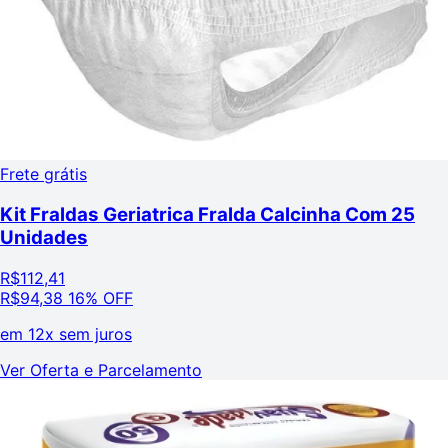
Frete grátis
Kit Fraldas Geriatrica Fralda Calcinha Com 25
Unidades
R$
112,41
R$
94,38
16% OFF
em
12x sem juros
Ver Oferta e Parcelamento