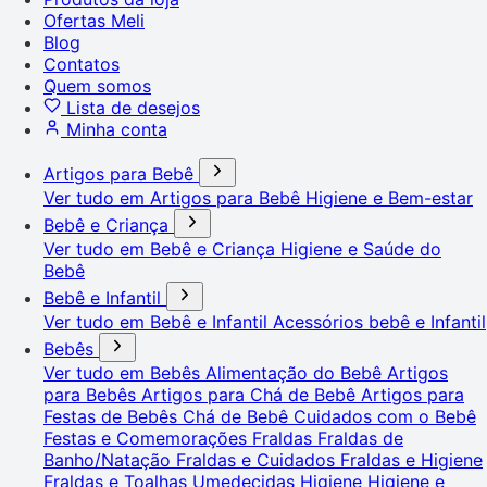
Ofertas Meli
Blog
Contatos
Quem somos
Lista de desejos
Minha conta
Artigos para Bebê
Ver tudo em Artigos para Bebê
Higiene e Bem-estar
Bebê e Criança
Ver tudo em Bebê e Criança
Higiene e Saúde do
Bebê
Bebê e Infantil
Ver tudo em Bebê e Infantil
Acessórios bebê e Infantil
Bebês
Ver tudo em Bebês
Alimentação do Bebê
Artigos
para Bebês
Artigos para Chá de Bebê
Artigos para
Festas de Bebês
Chá de Bebê
Cuidados com o Bebê
Festas e Comemorações
Fraldas
Fraldas de
Banho/Natação
Fraldas e Cuidados
Fraldas e Higiene
Fraldas e Toalhas Umedecidas
Higiene
Higiene e