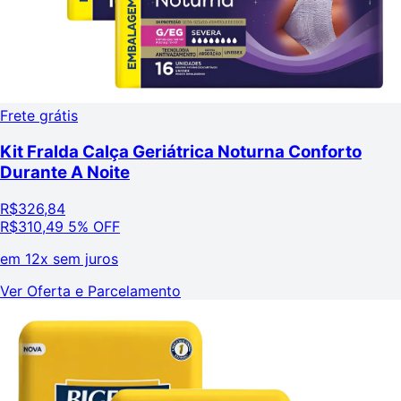
Frete grátis
Kit Fralda Calça Geriátrica Noturna Conforto
Durante A Noite
R$
326,84
R$
310,49
5% OFF
em
12x sem juros
Ver Oferta e Parcelamento