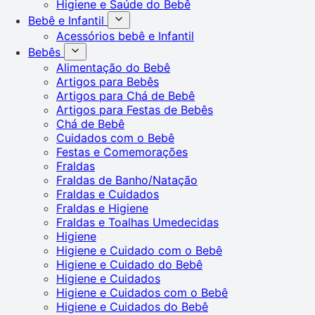
Higiene e Saúde do Bebê
Bebê e Infantil
Acessórios bebê e Infantil
Bebês
Alimentação do Bebê
Artigos para Bebês
Artigos para Chá de Bebê
Artigos para Festas de Bebês
Chá de Bebê
Cuidados com o Bebê
Festas e Comemorações
Fraldas
Fraldas de Banho/Natação
Fraldas e Cuidados
Fraldas e Higiene
Fraldas e Toalhas Umedecidas
Higiene
Higiene e Cuidado com o Bebê
Higiene e Cuidado do Bebê
Higiene e Cuidados
Higiene e Cuidados com o Bebê
Higiene e Cuidados do Bebê