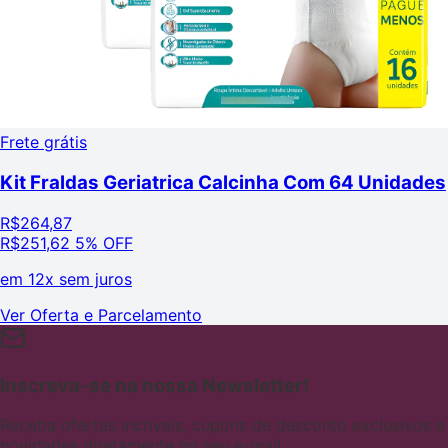
Frete grátis
Kit Fraldas Geriatrica Calcinha Com 64 Unidades
R$
264,87
R$
251,62
5% OFF
em
12x sem juros
Ver Oferta e Parcelamento
Inscreva-se na nossa Newsletter!
Receba ofertas incríveis, cupons de desconto exclusivos e
novidades diretamente no seu e-mail.