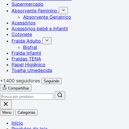
Supermercado
Absorvente Feminino
Absorvente Geriatrico
Acessórios
Acessórios bebê e Infantil
Cotonete
Fralda Adulto
Bigfral
Fralda Infantil
Fraldas TENA
Papel Higiênico
Toalha Umedecida
+1.400 seguidores
Seguindo
Compartilhar
Menu
Categorias
Início
Produtos da loja