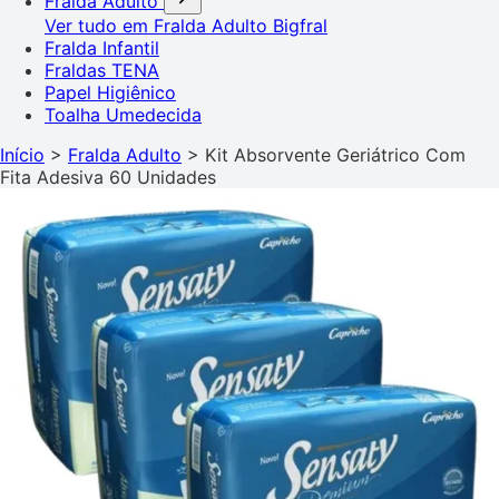
Fralda Adulto
Ver tudo em Fralda Adulto
Bigfral
Fralda Infantil
Fraldas TENA
Papel Higiênico
Toalha Umedecida
Início
>
Fralda Adulto
>
Kit Absorvente Geriátrico Com
Fita Adesiva 60 Unidades