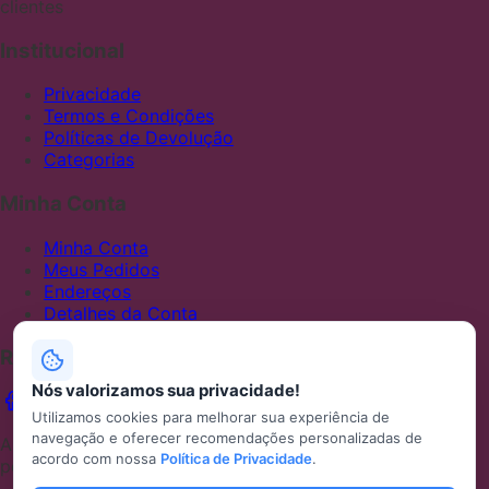
clientes
Institucional
Privacidade
Termos e Condições
Políticas de Devolução
Categorias
Minha Conta
Minha Conta
Meus Pedidos
Endereços
Detalhes da Conta
Redes Sociais
Nós valorizamos sua privacidade!
Utilizamos cookies para melhorar sua experiência de
navegação e oferecer recomendações personalizadas de
ABCFRALDAS — Uma loja Mercado Shops desenvolvida
acordo com nossa
Política de Privacidade
.
por Metaminds Studio inspirada em WooCommerce.