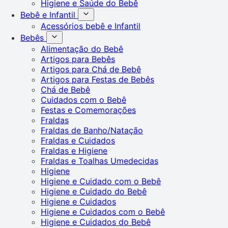
Higiene e Saúde do Bebê
Bebê e Infantil
Acessórios bebê e Infantil
Bebês
Alimentação do Bebê
Artigos para Bebês
Artigos para Chá de Bebê
Artigos para Festas de Bebês
Chá de Bebê
Cuidados com o Bebê
Festas e Comemorações
Fraldas
Fraldas de Banho/Natação
Fraldas e Cuidados
Fraldas e Higiene
Fraldas e Toalhas Umedecidas
Higiene
Higiene e Cuidado com o Bebê
Higiene e Cuidado do Bebê
Higiene e Cuidados
Higiene e Cuidados com o Bebê
Higiene e Cuidados do Bebê