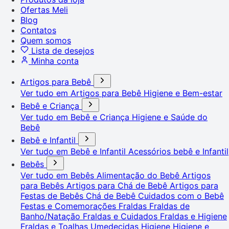
Ofertas Meli
Blog
Contatos
Quem somos
Lista de desejos
Minha conta
Artigos para Bebê
Ver tudo em Artigos para Bebê
Higiene e Bem-estar
Bebê e Criança
Ver tudo em Bebê e Criança
Higiene e Saúde do
Bebê
Bebê e Infantil
Ver tudo em Bebê e Infantil
Acessórios bebê e Infantil
Bebês
Ver tudo em Bebês
Alimentação do Bebê
Artigos
para Bebês
Artigos para Chá de Bebê
Artigos para
Festas de Bebês
Chá de Bebê
Cuidados com o Bebê
Festas e Comemorações
Fraldas
Fraldas de
Banho/Natação
Fraldas e Cuidados
Fraldas e Higiene
Fraldas e Toalhas Umedecidas
Higiene
Higiene e