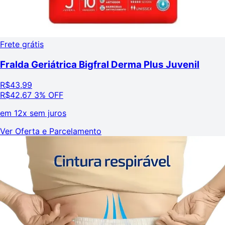
Frete grátis
Fralda Geriátrica Bigfral Derma Plus Juvenil
R$
43,99
R$
42,67
3% OFF
em
12x sem juros
Ver Oferta e Parcelamento