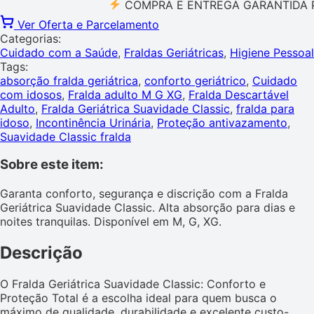
COMPRA E ENTREGA GARANTIDA PELO 
Ver Oferta e Parcelamento
Categorias:
Cuidado com a Saúde
,
Fraldas Geriátricas
,
Higiene Pessoal
Tags:
absorção fralda geriátrica
,
conforto geriátrico
,
Cuidado
com idosos
,
Fralda adulto M G XG
,
Fralda Descartável
Adulto
,
Fralda Geriátrica Suavidade Classic
,
fralda para
idoso
,
Incontinência Urinária
,
Proteção antivazamento
,
Suavidade Classic fralda
Sobre este item:
Garanta conforto, segurança e discrição com a Fralda
Geriátrica Suavidade Classic. Alta absorção para dias e
noites tranquilas. Disponível em M, G, XG.
Descrição
O Fralda Geriátrica Suavidade Classic: Conforto e
Proteção Total é a escolha ideal para quem busca o
máximo de qualidade, durabilidade e excelente custo-