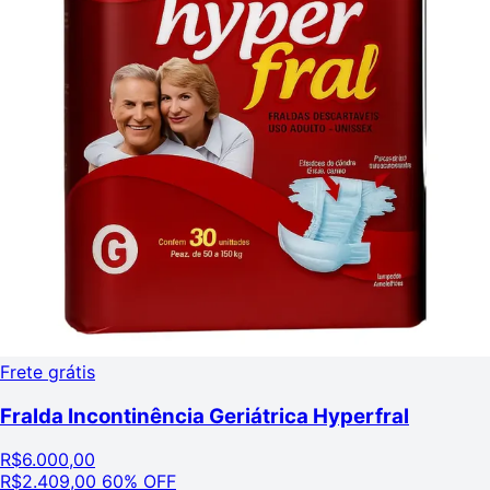
Frete grátis
Fralda Incontinência Geriátrica Hyperfral
R$
6.000,00
R$
2.409,00
60% OFF