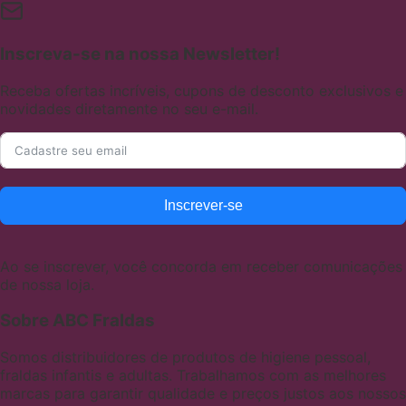
Inscreva-se na nossa Newsletter!
Receba ofertas incríveis, cupons de desconto exclusivos e
novidades diretamente no seu e-mail.
Inscrever-se
Ao se inscrever, você concorda em receber comunicações
de nossa loja.
Sobre ABC Fraldas
Somos distribuidores de produtos de higiene pessoal,
fraldas infantis e adultas. Trabalhamos com as melhores
marcas para garantir qualidade e preços justos aos nossos