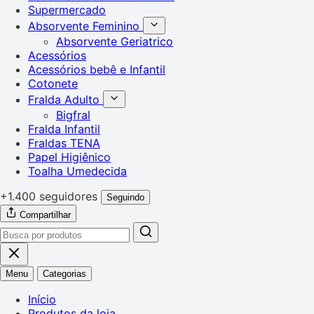
Supermercado
Absorvente Feminino
Absorvente Geriatrico
Acessórios
Acessórios bebê e Infantil
Cotonete
Fralda Adulto
Bigfral
Fralda Infantil
Fraldas TENA
Papel Higiênico
Toalha Umedecida
+1.400 seguidores
Seguindo
Compartilhar
Menu
Categorias
Início
Produtos da loja