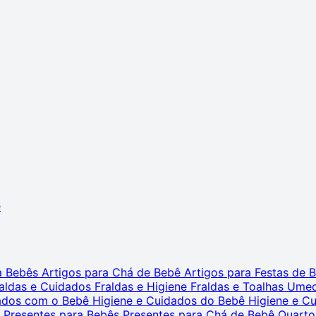
ê
ra Bebês
Artigos para Chá de Bebê
Artigos para Festas de
aldas e Cuidados
Fraldas e Higiene
Fraldas e Toalhas Ume
dados com o Bebê
Higiene e Cuidados do Bebê
Higiene e C
s
Presentes para Bebês
Presentes para Chá de Bebê
Quarto