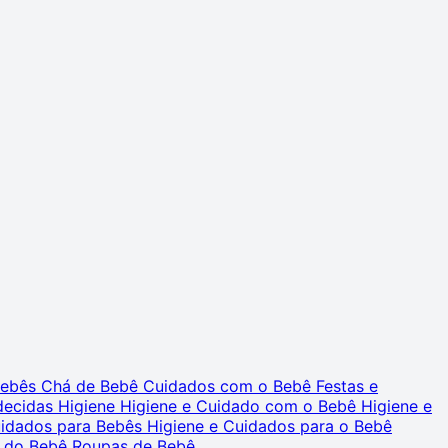
 Bebês
Chá de Bebê
Cuidados com o Bebê
Festas e
decidas
Higiene
Higiene e Cuidado com o Bebê
Higiene e
uidados para Bebês
Higiene e Cuidados para o Bebê
 do Bebê
Roupas de Bebê