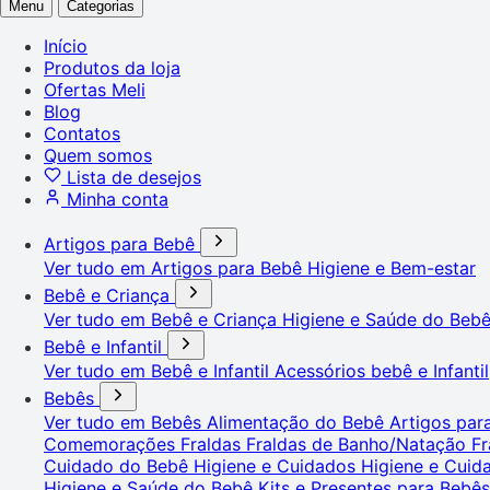
Menu
Categorias
Início
Produtos da loja
Ofertas Meli
Blog
Contatos
Quem somos
Lista de desejos
Minha conta
Artigos para Bebê
Ver tudo em Artigos para Bebê
Higiene e Bem-estar
Bebê e Criança
Ver tudo em Bebê e Criança
Higiene e Saúde do Beb
Bebê e Infantil
Ver tudo em Bebê e Infantil
Acessórios bebê e Infantil
Bebês
Ver tudo em Bebês
Alimentação do Bebê
Artigos pa
Comemorações
Fraldas
Fraldas de Banho/Natação
Fr
Cuidado do Bebê
Higiene e Cuidados
Higiene e Cui
Higiene e Saúde do Bebê
Kits e Presentes para Bebê