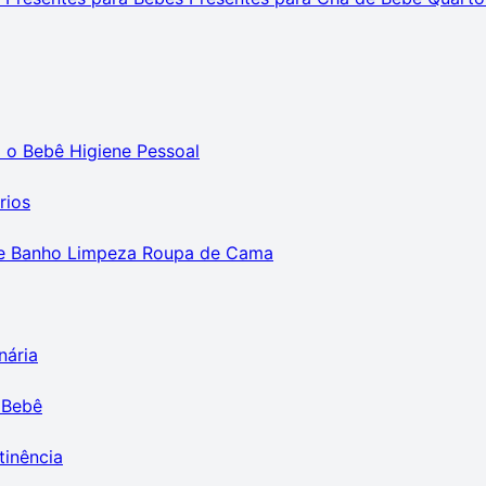
m o Bebê
Higiene Pessoal
rios
e Banho
Limpeza
Roupa de Cama
nária
 Bebê
tinência