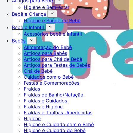
Artigos para Bebê
Higiene e Bem-estar
Bebê e Criança
Higiene e Saúde do Bebê
Bebê e Infantil
Acessórios bebê e Infantil
Bebês
Alimentação do Bebê
Artigos para Bebês
Artigos para Chá de Bebê
Artigos para Festas de Bebês
Chá de Bebê
Cuidados com o Bebê
Festas e Comemorações
Fraldas
Fraldas de Banho/Natação
Fraldas e Cuidados
Fraldas e Higiene
Fraldas e Toalhas Umedecidas
Higiene
Higiene e Cuidado com o Bebê
Higiene e Cuidado do Bebê