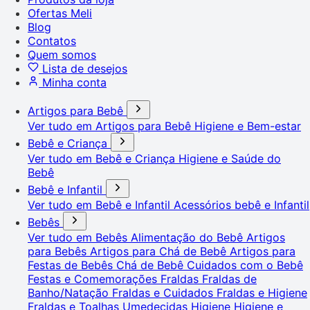
Ofertas Meli
Blog
Contatos
Quem somos
Lista de desejos
Minha conta
Artigos para Bebê
Ver tudo em Artigos para Bebê
Higiene e Bem-estar
Bebê e Criança
Ver tudo em Bebê e Criança
Higiene e Saúde do
Bebê
Bebê e Infantil
Ver tudo em Bebê e Infantil
Acessórios bebê e Infantil
Bebês
Ver tudo em Bebês
Alimentação do Bebê
Artigos
para Bebês
Artigos para Chá de Bebê
Artigos para
Festas de Bebês
Chá de Bebê
Cuidados com o Bebê
Festas e Comemorações
Fraldas
Fraldas de
Banho/Natação
Fraldas e Cuidados
Fraldas e Higiene
Fraldas e Toalhas Umedecidas
Higiene
Higiene e