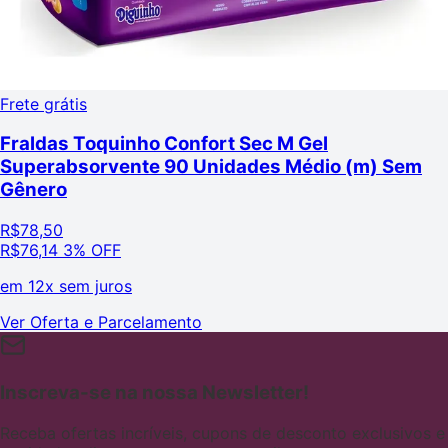
Frete grátis
Fraldas Toquinho Confort Sec M Gel
Superabsorvente 90 Unidades Médio (m) Sem
Gênero
R$
78,50
R$
76,14
3% OFF
em
12x sem juros
Ver Oferta e Parcelamento
Inscreva-se na nossa Newsletter!
Receba ofertas incríveis, cupons de desconto exclusivos e