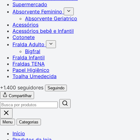
Supermercado
Absorvente Feminino
Absorvente Geriatrico
Acessórios
Acessórios bebê e Infantil
Cotonete
Fralda Adulto
Bigfral
Fralda Infantil
Fraldas TENA
Papel Higiênico
Toalha Umedecida
+1.400 seguidores
Seguindo
Compartilhar
Menu
Categorias
Início
Produtos da loja