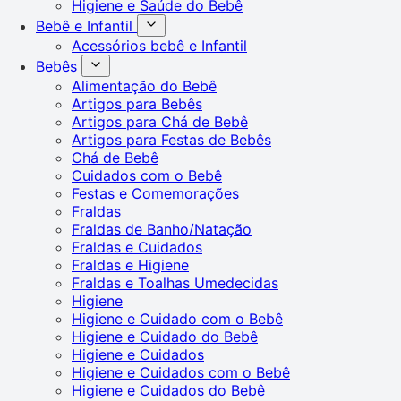
Higiene e Saúde do Bebê
Bebê e Infantil
Acessórios bebê e Infantil
Bebês
Alimentação do Bebê
Artigos para Bebês
Artigos para Chá de Bebê
Artigos para Festas de Bebês
Chá de Bebê
Cuidados com o Bebê
Festas e Comemorações
Fraldas
Fraldas de Banho/Natação
Fraldas e Cuidados
Fraldas e Higiene
Fraldas e Toalhas Umedecidas
Higiene
Higiene e Cuidado com o Bebê
Higiene e Cuidado do Bebê
Higiene e Cuidados
Higiene e Cuidados com o Bebê
Higiene e Cuidados do Bebê