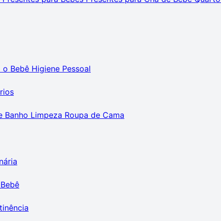
m o Bebê
Higiene Pessoal
rios
e Banho
Limpeza
Roupa de Cama
nária
 Bebê
tinência