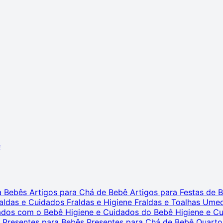
ê
ra Bebês
Artigos para Chá de Bebê
Artigos para Festas de
aldas e Cuidados
Fraldas e Higiene
Fraldas e Toalhas Ume
dados com o Bebê
Higiene e Cuidados do Bebê
Higiene e C
s
Presentes para Bebês
Presentes para Chá de Bebê
Quarto