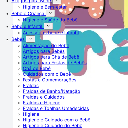
Artigos para Bebê
Higiene e Bem-estar
Bebê e Criança
Higiene e Saúde do Bebê
Bebê e Infantil
Acessórios bebê e Infantil
Bebês
Alimentação do Bebê
Artigos para Bebês
Artigos para Chá de Bebê
Artigos para Festas de Bebês
Chá de Bebê
Cuidados com o Bebê
Festas e Comemorações
Fraldas
Fraldas de Banho/Natação
Fraldas e Cuidados
Fraldas e Higiene
Fraldas e Toalhas Umedecidas
Higiene
Higiene e Cuidado com o Bebê
Higiene e Cuidado do Bebê