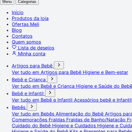
Menu
Categorias
Início
Produtos da loja
Ofertas Meli
Blog
Contatos
Quem somos
Lista de desejos
Minha conta
Artigos para Bebê
Ver tudo em Artigos para Bebê
Higiene e Bem-estar
Bebê e Criança
Ver tudo em Bebê e Criança
Higiene e Saúde do Beb
Bebê e Infantil
Ver tudo em Bebê e Infantil
Acessórios bebê e Infantil
Bebês
Ver tudo em Bebês
Alimentação do Bebê
Artigos pa
Comemorações
Fraldas
Fraldas de Banho/Natação
Fr
Cuidado do Bebê
Higiene e Cuidados
Higiene e Cui
Higiene e Saúde do Bebê
Kits e Presentes para Bebê