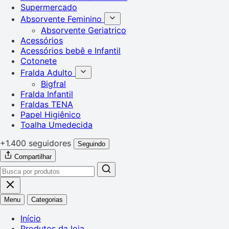
Supermercado
Absorvente Feminino
Absorvente Geriatrico
Acessórios
Acessórios bebê e Infantil
Cotonete
Fralda Adulto
Bigfral
Fralda Infantil
Fraldas TENA
Papel Higiênico
Toalha Umedecida
+1.400 seguidores
Seguindo
Compartilhar
Menu
Categorias
Início
Produtos da loja