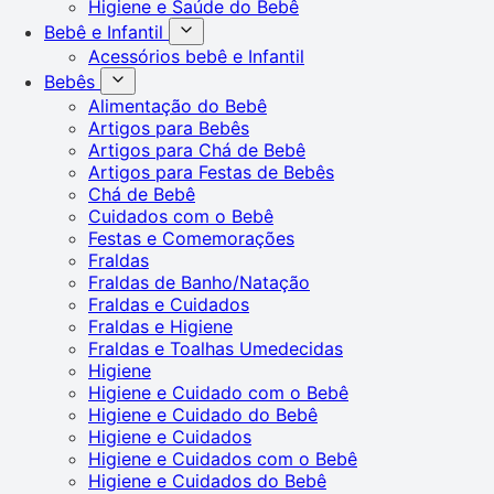
Higiene e Saúde do Bebê
Bebê e Infantil
Acessórios bebê e Infantil
Bebês
Alimentação do Bebê
Artigos para Bebês
Artigos para Chá de Bebê
Artigos para Festas de Bebês
Chá de Bebê
Cuidados com o Bebê
Festas e Comemorações
Fraldas
Fraldas de Banho/Natação
Fraldas e Cuidados
Fraldas e Higiene
Fraldas e Toalhas Umedecidas
Higiene
Higiene e Cuidado com o Bebê
Higiene e Cuidado do Bebê
Higiene e Cuidados
Higiene e Cuidados com o Bebê
Higiene e Cuidados do Bebê