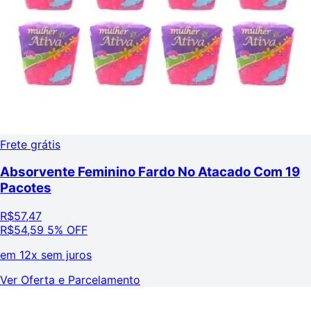
Frete grátis
Absorvente Feminino Fardo No Atacado Com 19
Pacotes
R$
57,47
R$
54,59
5% OFF
em
12x sem juros
Ver Oferta e Parcelamento