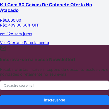
Kit Com 60 Caixas De Cotonete Oferta No
Atacado
R$
6.000,00
R$
2.409,00
60% OFF
em
12x sem juros
Ver Oferta e Parcelamento
Inscreva-se na nossa Newsletter!
Receba ofertas incríveis, cupons de desconto exclusivos e
novidades diretamente no seu e-mail.
Inscrever-se