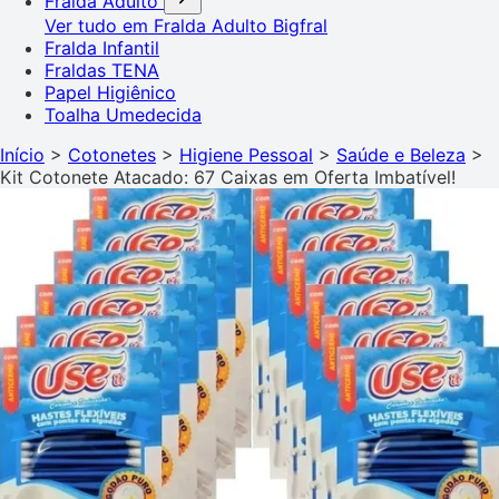
Fralda Adulto
Ver tudo em Fralda Adulto
Bigfral
Fralda Infantil
Fraldas TENA
Papel Higiênico
Toalha Umedecida
Início
>
Cotonetes
>
Higiene Pessoal
>
Saúde e Beleza
>
Kit Cotonete Atacado: 67 Caixas em Oferta Imbatível!