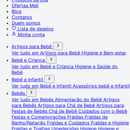
Ofertas Meli
Blog
Contatos
Quem somos
Lista de desejos
Minha conta
Artigos para Bebê
Ver tudo em Artigos para Bebê
Higiene e Bem-estar
Bebê e Criança
Ver tudo em Bebê e Criança
Higiene e Saúde do
Bebê
Bebê e Infantil
Ver tudo em Bebê e Infantil
Acessórios bebê e Infantil
Bebês
Ver tudo em Bebês
Alimentação do Bebê
Artigos
para Bebês
Artigos para Chá de Bebê
Artigos para
Festas de Bebês
Chá de Bebê
Cuidados com o Bebê
Festas e Comemorações
Fraldas
Fraldas de
Banho/Natação
Fraldas e Cuidados
Fraldas e Higiene
Fraldas e Toalhas Umedecidas
Higiene
Higiene e