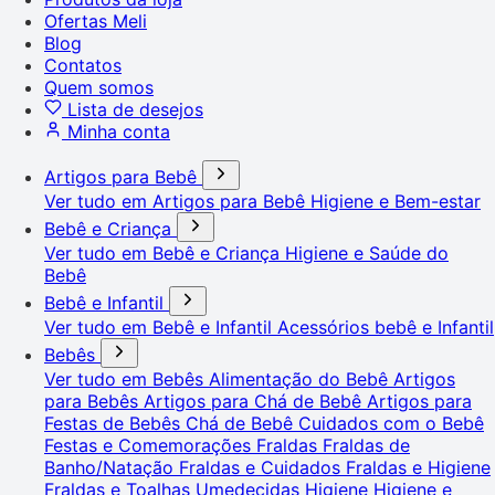
Ofertas Meli
Blog
Contatos
Quem somos
Lista de desejos
Minha conta
Artigos para Bebê
Ver tudo em Artigos para Bebê
Higiene e Bem-estar
Bebê e Criança
Ver tudo em Bebê e Criança
Higiene e Saúde do
Bebê
Bebê e Infantil
Ver tudo em Bebê e Infantil
Acessórios bebê e Infantil
Bebês
Ver tudo em Bebês
Alimentação do Bebê
Artigos
para Bebês
Artigos para Chá de Bebê
Artigos para
Festas de Bebês
Chá de Bebê
Cuidados com o Bebê
Festas e Comemorações
Fraldas
Fraldas de
Banho/Natação
Fraldas e Cuidados
Fraldas e Higiene
Fraldas e Toalhas Umedecidas
Higiene
Higiene e