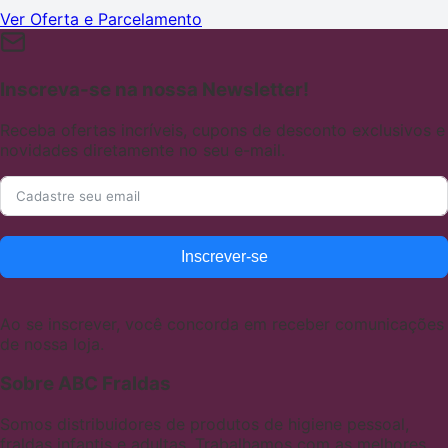
Ver Oferta e Parcelamento
Inscreva-se na nossa Newsletter!
Receba ofertas incríveis, cupons de desconto exclusivos e
novidades diretamente no seu e-mail.
Inscrever-se
Ao se inscrever, você concorda em receber comunicações
de nossa loja.
Sobre ABC Fraldas
Somos distribuidores de produtos de higiene pessoal,
fraldas infantis e adultas. Trabalhamos com as melhores