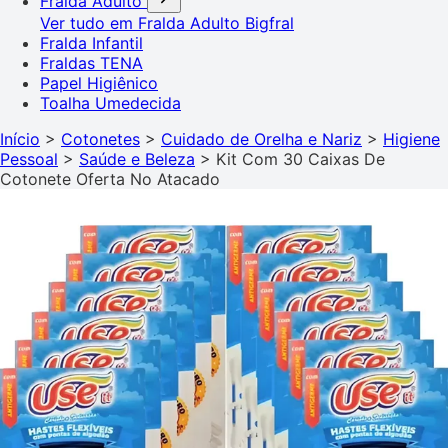
Fralda Adulto
Ver tudo em Fralda Adulto
Bigfral
Fralda Infantil
Fraldas TENA
Papel Higiênico
Toalha Umedecida
Início
>
Cotonetes
>
Cuidado de Orelha e Nariz
>
Higiene
Pessoal
>
Saúde e Beleza
>
Kit Com 30 Caixas De
Cotonete Oferta No Atacado