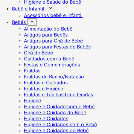
Higiene e Saúde do Bebê
Bebê e Infantil
Acessórios bebê e Infantil
Bebês
Alimentação do Bebê
Artigos para Bebês
Artigos para Chá de Bebê
Artigos para Festas de Bebês
Chá de Bebê
Cuidados com o Bebê
Festas e Comemorações
Fraldas
Fraldas de Banho/Natação
Fraldas e Cuidados
Fraldas e Higiene
Fraldas e Toalhas Umedecidas
Higiene
Higiene e Cuidado com o Bebê
Higiene e Cuidado do Bebê
Higiene e Cuidados
Higiene e Cuidados com o Bebê
Higiene e Cuidados do Bebê