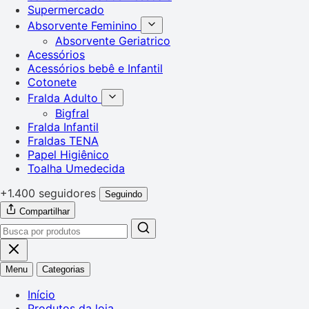
Supermercado
Absorvente Feminino
Absorvente Geriatrico
Acessórios
Acessórios bebê e Infantil
Cotonete
Fralda Adulto
Bigfral
Fralda Infantil
Fraldas TENA
Papel Higiênico
Toalha Umedecida
+1.400 seguidores
Seguindo
Compartilhar
Menu
Categorias
Início
Produtos da loja