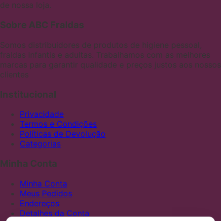
de nossa loja.
Sobre ABC Fraldas
Somos distribuidores de produtos de higiene pessoal,
fraldas infantis e adultas. Trabalhamos com as melhores
marcas para garantir qualidade e preços justos aos nossos
clientes
Institucional
Privacidade
Termos e Condições
Políticas de Devolução
Categorias
Minha Conta
Minha Conta
Meus Pedidos
Endereços
Detalhes da Conta