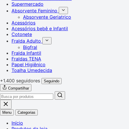
Supermercado
Absorvente Feminino
Absorvente Geriatrico
Acessórios
Acessórios bebê e Infantil
Cotonete
Fralda Adulto
Bigfral
Fralda Infantil
Fraldas TENA
Papel Higiênico
Toalha Umedecida
+1.400 seguidores
Seguindo
Compartilhar
Menu
Categorias
Início
Produtos da loja