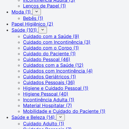
Lenços de Papel
(1)
Moda
(1)
Bebês
(1)
Papel Higiênico
(2)
Saúde
(101)
Cuidado com a Saúde
(9)
Cuidado com Incontinência
(3)
Cuidado com o Corpo
(1)
Cuidado do Paciente
(1)
Cuidado Pessoal
(46)
Cuidados com a Saúde
(12)
Cuidados com Incontinência
(4)
Cuidados Geriátricos
(1)
Cuidados Pessoais
(36)
Higiene e Cuidado Pessoal
(1)
Higiene Pessoal
(40)
Incontinência Adulta
(1)
Material Hospitalar
(7)
Mobilidade e Cuidado do Paciente
(1)
Saúde e Beleza
(14)
Cuidado Adulto
(1)