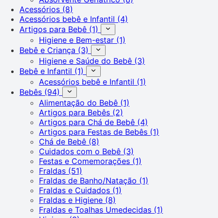
Acessórios
(8)
Acessórios bebê e Infantil
(4)
Artigos para Bebê
(1)
Higiene e Bem-estar
(1)
Bebê e Criança
(3)
Higiene e Saúde do Bebê
(3)
Bebê e Infantil
(1)
Acessórios bebê e Infantil
(1)
Bebês
(94)
Alimentação do Bebê
(1)
Artigos para Bebês
(2)
Artigos para Chá de Bebê
(4)
Artigos para Festas de Bebês
(1)
Chá de Bebê
(8)
Cuidados com o Bebê
(3)
Festas e Comemorações
(1)
Fraldas
(51)
Fraldas de Banho/Natação
(1)
Fraldas e Cuidados
(1)
Fraldas e Higiene
(8)
Fraldas e Toalhas Umedecidas
(1)