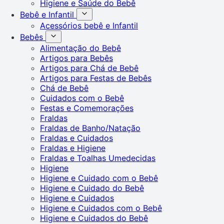
Higiene e Saúde do Bebê
Bebê e Infantil
Acessórios bebê e Infantil
Bebês
Alimentação do Bebê
Artigos para Bebês
Artigos para Chá de Bebê
Artigos para Festas de Bebês
Chá de Bebê
Cuidados com o Bebê
Festas e Comemorações
Fraldas
Fraldas de Banho/Natação
Fraldas e Cuidados
Fraldas e Higiene
Fraldas e Toalhas Umedecidas
Higiene
Higiene e Cuidado com o Bebê
Higiene e Cuidado do Bebê
Higiene e Cuidados
Higiene e Cuidados com o Bebê
Higiene e Cuidados do Bebê