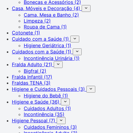
Bonecas e Acessórios
(2)
Casa, Móveis e Decoração
(4)
Cama, Mesa e Banho
(2)
Limpeza
(2)
Roupa de Cama
(1)
Cotonete
(1)
Cuidado com a Saúde
(1)
Higiene Geriátrica
(1)
Cuidados com a Saúde
(1)
Incontinência Urinária
(1)
Fralda Adulto
(21)
Bigfral
(2)
Fralda Infantil
(17)
Fraldas TENA
(3)
Higiene e Cuidados Pessoais
(3)
Higiene do Bebê
(1)
Higiene e Saúde
(36)
Cuidados Adultos
(1)
Incontinência
(35)
Higiene Pessoal
(7)
Cuidados Femininos
(3)
Incontinência Adulta
(3)