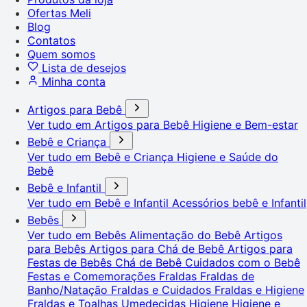
Ofertas Meli
Blog
Contatos
Quem somos
Lista de desejos
Minha conta
Artigos para Bebê
Ver tudo em Artigos para Bebê
Higiene e Bem-estar
Bebê e Criança
Ver tudo em Bebê e Criança
Higiene e Saúde do
Bebê
Bebê e Infantil
Ver tudo em Bebê e Infantil
Acessórios bebê e Infantil
Bebês
Ver tudo em Bebês
Alimentação do Bebê
Artigos
para Bebês
Artigos para Chá de Bebê
Artigos para
Festas de Bebês
Chá de Bebê
Cuidados com o Bebê
Festas e Comemorações
Fraldas
Fraldas de
Banho/Natação
Fraldas e Cuidados
Fraldas e Higiene
Fraldas e Toalhas Umedecidas
Higiene
Higiene e