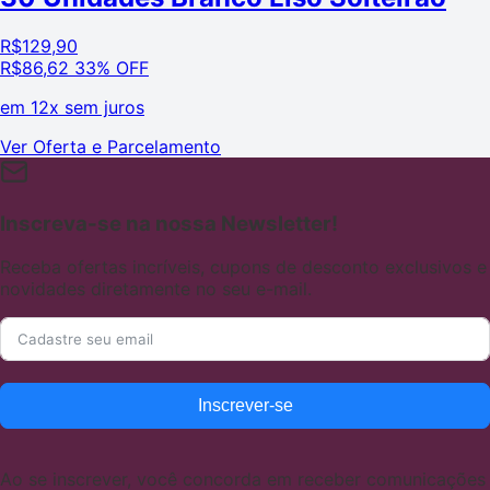
R$
129,90
R$
86,62
33% OFF
em
12x sem juros
Ver Oferta e Parcelamento
Inscreva-se na nossa Newsletter!
Receba ofertas incríveis, cupons de desconto exclusivos e
novidades diretamente no seu e-mail.
Inscrever-se
Ao se inscrever, você concorda em receber comunicações