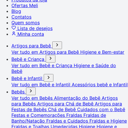
Ofertas Meli
Blog
Contatos
Quem somos
Lista de desejos
Minha conta
Artigos para Bebê
Ver tudo em Artigos para Bebê
Higiene e Bem-estar
Bebê e Criança
Ver tudo em Bebê e Criança
Higiene e Saúde do
Bebê
Bebê e Infantil
Ver tudo em Bebê e Infantil
Acessórios bebê e Infantil
Bebês
Ver tudo em Bebês
Alimentação do Bebê
Artigos
para Bebês
Artigos para Chá de Bebê
Artigos para
Festas de Bebês
Chá de Bebê
Cuidados com o Bebê
Festas e Comemorações
Fraldas
Fraldas de
Banho/Natação
Fraldas e Cuidados
Fraldas e Higiene
Fraldas e Toalhas Umedecidas
Higiene
Higiene e