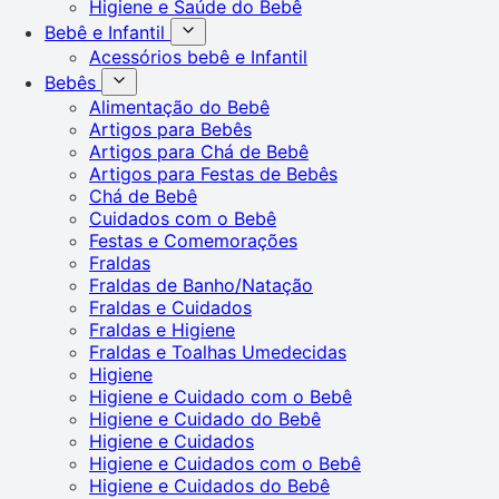
Higiene e Saúde do Bebê
Bebê e Infantil
Acessórios bebê e Infantil
Bebês
Alimentação do Bebê
Artigos para Bebês
Artigos para Chá de Bebê
Artigos para Festas de Bebês
Chá de Bebê
Cuidados com o Bebê
Festas e Comemorações
Fraldas
Fraldas de Banho/Natação
Fraldas e Cuidados
Fraldas e Higiene
Fraldas e Toalhas Umedecidas
Higiene
Higiene e Cuidado com o Bebê
Higiene e Cuidado do Bebê
Higiene e Cuidados
Higiene e Cuidados com o Bebê
Higiene e Cuidados do Bebê