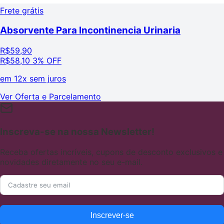
Frete grátis
Absorvente Para Incontinencia Urinaria
R$
59,90
R$
58,10
3% OFF
em
12x sem juros
Ver Oferta e Parcelamento
Inscreva-se na nossa Newsletter!
Receba ofertas incríveis, cupons de desconto exclusivos e
novidades diretamente no seu e-mail.
Inscrever-se