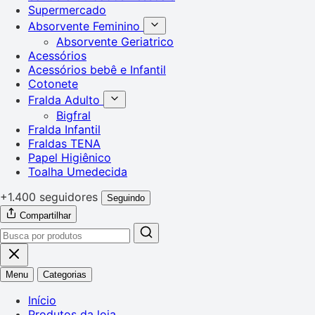
Supermercado
Absorvente Feminino
Absorvente Geriatrico
Acessórios
Acessórios bebê e Infantil
Cotonete
Fralda Adulto
Bigfral
Fralda Infantil
Fraldas TENA
Papel Higiênico
Toalha Umedecida
+1.400 seguidores
Seguindo
Compartilhar
Menu
Categorias
Início
Produtos da loja