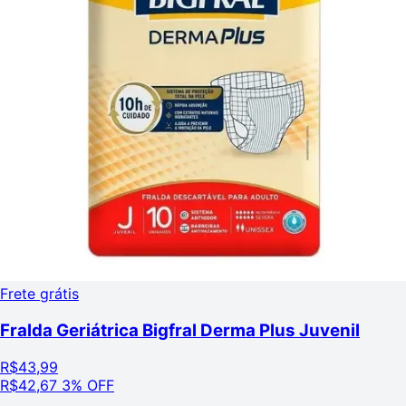
Frete grátis
Fralda Geriátrica Bigfral Derma Plus Juvenil
R$
43,99
R$
42,67
3% OFF