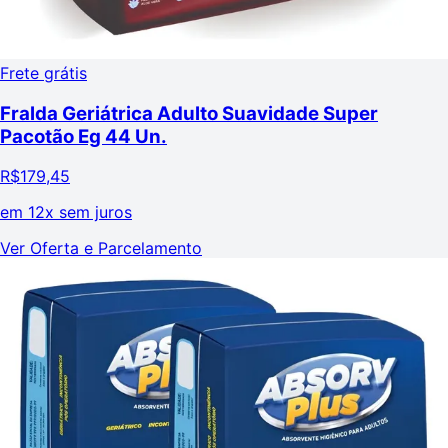
Frete grátis
Fralda Geriátrica Adulto Suavidade Super
Pacotão Eg 44 Un.
R$
179,45
em
12x sem juros
Ver Oferta e Parcelamento