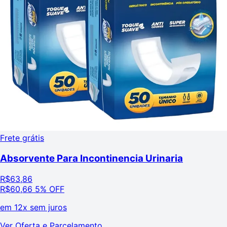
Frete grátis
Absorvente Para Incontinencia Urinaria
R$
63,86
R$
60,66
5% OFF
em
12x sem juros
Ver Oferta e Parcelamento