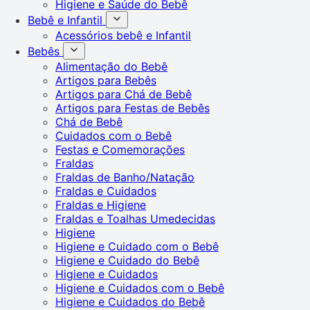
Higiene e Saúde do Bebê
Bebê e Infantil
Acessórios bebê e Infantil
Bebês
Alimentação do Bebê
Artigos para Bebês
Artigos para Chá de Bebê
Artigos para Festas de Bebês
Chá de Bebê
Cuidados com o Bebê
Festas e Comemorações
Fraldas
Fraldas de Banho/Natação
Fraldas e Cuidados
Fraldas e Higiene
Fraldas e Toalhas Umedecidas
Higiene
Higiene e Cuidado com o Bebê
Higiene e Cuidado do Bebê
Higiene e Cuidados
Higiene e Cuidados com o Bebê
Higiene e Cuidados do Bebê