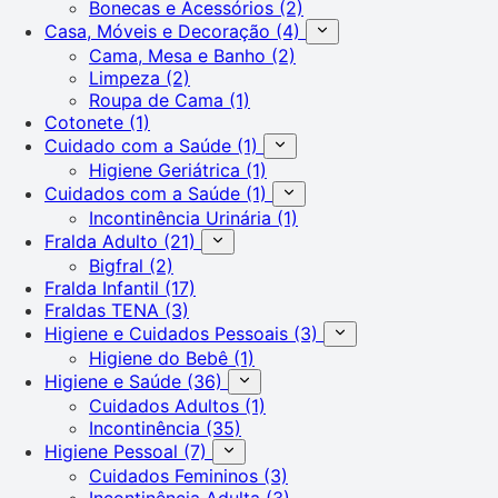
Bonecas e Acessórios
(2)
Casa, Móveis e Decoração
(4)
Cama, Mesa e Banho
(2)
Limpeza
(2)
Roupa de Cama
(1)
Cotonete
(1)
Cuidado com a Saúde
(1)
Higiene Geriátrica
(1)
Cuidados com a Saúde
(1)
Incontinência Urinária
(1)
Fralda Adulto
(21)
Bigfral
(2)
Fralda Infantil
(17)
Fraldas TENA
(3)
Higiene e Cuidados Pessoais
(3)
Higiene do Bebê
(1)
Higiene e Saúde
(36)
Cuidados Adultos
(1)
Incontinência
(35)
Higiene Pessoal
(7)
Cuidados Femininos
(3)
Incontinência Adulta
(3)