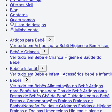
Ofertas Meli
Blog
Contatos
Quem somos
Lista de desejos
Minha conta
Artigos para Bebê
Ver tudo em Artigos para Bebê
Higiene e Bem-estar
Bebê e Criança
Ver tudo em Bebê e Criança
Higiene e Saúde do
Bebê
Bebê e Infantil
Ver tudo em Bebê e Infantil
Acessórios bebê e Infantil
Bebês
Ver tudo em Bebês
Alimentação do Bebê
Artigos
para Bebês
Artigos para Chá de Bebê
Artigos para
Festas de Bebês
Chá de Bebê
Cuidados com o Bebê
Festas e Comemorações
Fraldas
Fraldas de
Banho/Natação
Fraldas e Cuidados
Fraldas e Higiene
Fraldas e Toalhas Umedecidas
Higiene
Higiene e