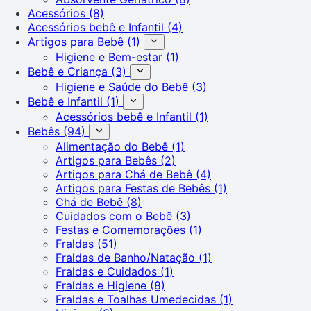
Acessórios
(8)
Acessórios bebê e Infantil
(4)
Artigos para Bebê
(1)
Higiene e Bem-estar
(1)
Bebê e Criança
(3)
Higiene e Saúde do Bebê
(3)
Bebê e Infantil
(1)
Acessórios bebê e Infantil
(1)
Bebês
(94)
Alimentação do Bebê
(1)
Artigos para Bebês
(2)
Artigos para Chá de Bebê
(4)
Artigos para Festas de Bebês
(1)
Chá de Bebê
(8)
Cuidados com o Bebê
(3)
Festas e Comemorações
(1)
Fraldas
(51)
Fraldas de Banho/Natação
(1)
Fraldas e Cuidados
(1)
Fraldas e Higiene
(8)
Fraldas e Toalhas Umedecidas
(1)