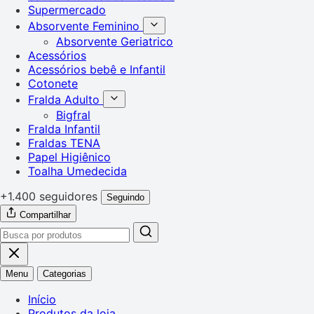
Supermercado
Absorvente Feminino
Absorvente Geriatrico
Acessórios
Acessórios bebê e Infantil
Cotonete
Fralda Adulto
Bigfral
Fralda Infantil
Fraldas TENA
Papel Higiênico
Toalha Umedecida
+1.400 seguidores
Seguindo
Compartilhar
Menu
Categorias
Início
Produtos da loja