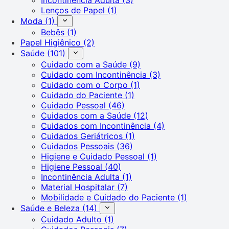
Lenços de Papel
(1)
Moda
(1)
Bebês
(1)
Papel Higiênico
(2)
Saúde
(101)
Cuidado com a Saúde
(9)
Cuidado com Incontinência
(3)
Cuidado com o Corpo
(1)
Cuidado do Paciente
(1)
Cuidado Pessoal
(46)
Cuidados com a Saúde
(12)
Cuidados com Incontinência
(4)
Cuidados Geriátricos
(1)
Cuidados Pessoais
(36)
Higiene e Cuidado Pessoal
(1)
Higiene Pessoal
(40)
Incontinência Adulta
(1)
Material Hospitalar
(7)
Mobilidade e Cuidado do Paciente
(1)
Saúde e Beleza
(14)
Cuidado Adulto
(1)