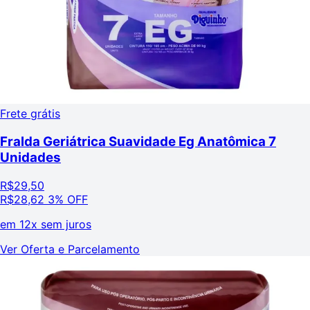
Frete grátis
Fralda Geriátrica Suavidade Eg Anatômica 7
Unidades
R$
29,50
R$
28,62
3% OFF
em
12x sem juros
Ver Oferta e Parcelamento