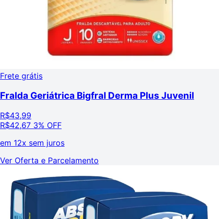
Frete grátis
Fralda Geriátrica Bigfral Derma Plus Juvenil
R$
43,99
R$
42,67
3% OFF
em
12x sem juros
Ver Oferta e Parcelamento