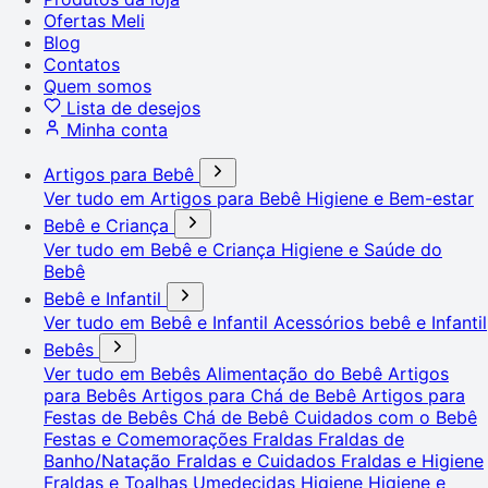
Ofertas Meli
Blog
Contatos
Quem somos
Lista de desejos
Minha conta
Artigos para Bebê
Ver tudo em Artigos para Bebê
Higiene e Bem-estar
Bebê e Criança
Ver tudo em Bebê e Criança
Higiene e Saúde do
Bebê
Bebê e Infantil
Ver tudo em Bebê e Infantil
Acessórios bebê e Infantil
Bebês
Ver tudo em Bebês
Alimentação do Bebê
Artigos
para Bebês
Artigos para Chá de Bebê
Artigos para
Festas de Bebês
Chá de Bebê
Cuidados com o Bebê
Festas e Comemorações
Fraldas
Fraldas de
Banho/Natação
Fraldas e Cuidados
Fraldas e Higiene
Fraldas e Toalhas Umedecidas
Higiene
Higiene e