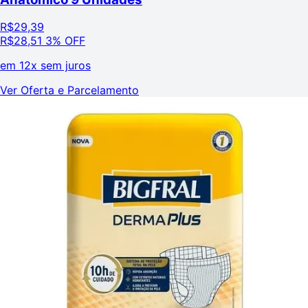
R$
29,39
R$
28,51
3% OFF
em
12x sem juros
Ver Oferta e Parcelamento