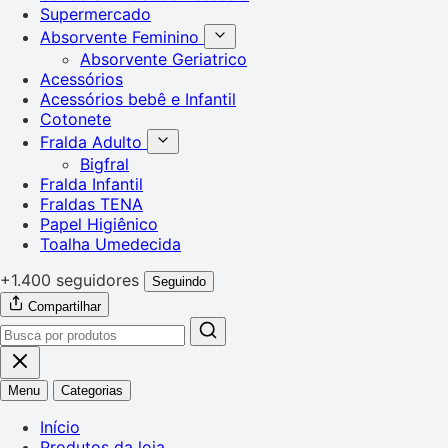
Supermercado
Absorvente Feminino
Absorvente Geriatrico
Acessórios
Acessórios bebê e Infantil
Cotonete
Fralda Adulto
Bigfral
Fralda Infantil
Fraldas TENA
Papel Higiênico
Toalha Umedecida
+1.400 seguidores
Seguindo
Compartilhar
Menu
Categorias
Início
Produtos da loja