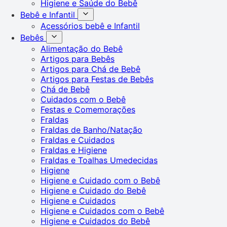
Higiene e Saúde do Bebê
Bebê e Infantil
Acessórios bebê e Infantil
Bebês
Alimentação do Bebê
Artigos para Bebês
Artigos para Chá de Bebê
Artigos para Festas de Bebês
Chá de Bebê
Cuidados com o Bebê
Festas e Comemorações
Fraldas
Fraldas de Banho/Natação
Fraldas e Cuidados
Fraldas e Higiene
Fraldas e Toalhas Umedecidas
Higiene
Higiene e Cuidado com o Bebê
Higiene e Cuidado do Bebê
Higiene e Cuidados
Higiene e Cuidados com o Bebê
Higiene e Cuidados do Bebê