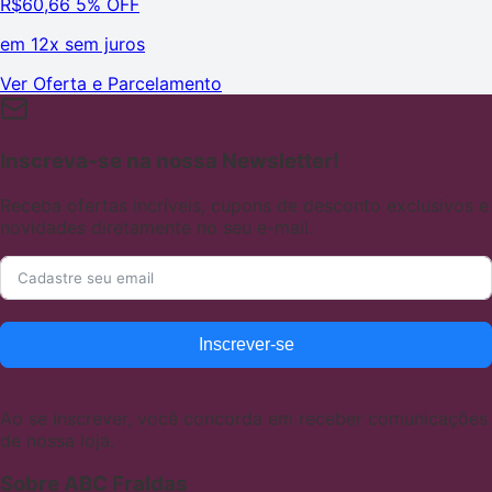
R$
60,66
5% OFF
em
12x sem juros
Ver Oferta e Parcelamento
Inscreva-se na nossa Newsletter!
Receba ofertas incríveis, cupons de desconto exclusivos e
novidades diretamente no seu e-mail.
Inscrever-se
Ao se inscrever, você concorda em receber comunicações
de nossa loja.
Sobre ABC Fraldas