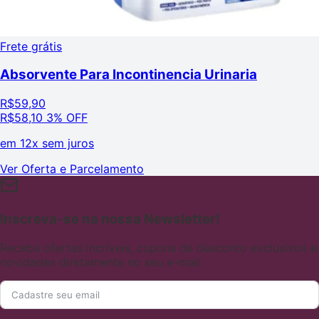
Frete grátis
Absorvente Para Incontinencia Urinaria
R$
59,90
R$
58,10
3% OFF
em
12x sem juros
Ver Oferta e Parcelamento
Inscreva-se na nossa Newsletter!
Receba ofertas incríveis, cupons de desconto exclusivos e
novidades diretamente no seu e-mail.