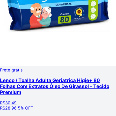
Frete grátis
Lenço / Toalha Adulta Geriatrica Higie+ 80
Folhas Com Extratos Óleo De Girassol - Tecido
Premium
R$
30,49
R$
28,96
5% OFF