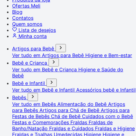
Ofertas Meli
Blog
Contatos
Quem somos
Lista de desejos
Minha conta
Artigos para Bebê
Ver tudo em Artigos para Bebê
Higiene e Bem-estar
Bebê e Criança
Ver tudo em Bebê e Criança
Higiene e Saúde do
Bebê
Bebê e Infantil
Ver tudo em Bebê e Infantil
Acessórios bebê e Infantil
Bebês
Ver tudo em Bebês
Alimentação do Bebê
Artigos
para Bebês
Artigos para Chá de Bebê
Artigos para
Festas de Bebês
Chá de Bebê
Cuidados com o Bebê
Festas e Comemorações
Fraldas
Fraldas de
Banho/Natação
Fraldas e Cuidados
Fraldas e Higiene
Fraldas e Toalhas Umedecidas
Higiene
Higiene e