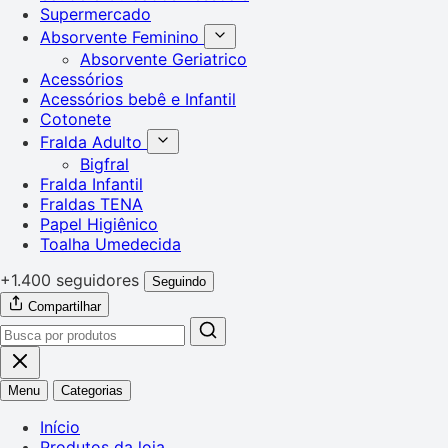
Supermercado
Absorvente Feminino
Absorvente Geriatrico
Acessórios
Acessórios bebê e Infantil
Cotonete
Fralda Adulto
Bigfral
Fralda Infantil
Fraldas TENA
Papel Higiênico
Toalha Umedecida
+1.400 seguidores
Seguindo
Compartilhar
Menu
Categorias
Início
Produtos da loja