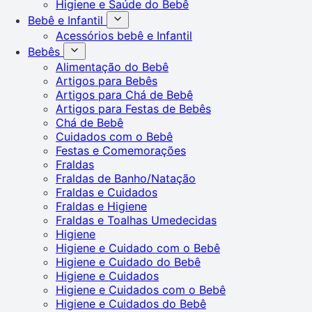
Higiene e Saúde do Bebê
Bebê e Infantil
Acessórios bebê e Infantil
Bebês
Alimentação do Bebê
Artigos para Bebês
Artigos para Chá de Bebê
Artigos para Festas de Bebês
Chá de Bebê
Cuidados com o Bebê
Festas e Comemorações
Fraldas
Fraldas de Banho/Natação
Fraldas e Cuidados
Fraldas e Higiene
Fraldas e Toalhas Umedecidas
Higiene
Higiene e Cuidado com o Bebê
Higiene e Cuidado do Bebê
Higiene e Cuidados
Higiene e Cuidados com o Bebê
Higiene e Cuidados do Bebê