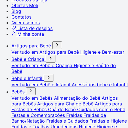
Ofertas Meli
Blog
Contatos
Quem somos
Lista de desejos
Minha conta
Artigos para Bebê
Ver tudo em Artigos para Bebê
Higiene e Bem-estar
Bebê e Criança
Ver tudo em Bebê e Criança
Higiene e Saúde do
Bebê
Bebê e Infantil
Ver tudo em Bebê e Infantil
Acessórios bebê e Infantil
Bebês
Ver tudo em Bebês
Alimentação do Bebê
Artigos
para Bebês
Artigos para Chá de Bebê
Artigos para
Festas de Bebês
Chá de Bebê
Cuidados com o Bebê
Festas e Comemorações
Fraldas
Fraldas de
Banho/Natação
Fraldas e Cuidados
Fraldas e Higiene
Fraldas e Toalhas Umedecidas
Higiene
Higiene e