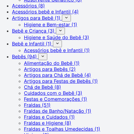
Acessórios
(8)
Acessórios bebê e Infantil
(4)
Artigos para Bebê
(1)
Higiene e Bem-estar
(1)
Bebê e Criança
(3)
Higiene e Saúde do Bebê
(3)
Bebê e Infantil
(1)
Acessórios bebê e Infantil
(1)
Bebês
(94)
Alimentação do Bebê
(1)
Artigos para Bebês
(2)
Artigos para Chá de Bebê
(4)
Artigos para Festas de Bebês
(1)
Chá de Bebê
(8)
Cuidados com o Bebê
(3)
Festas e Comemorações
(1)
Fraldas
(51)
Fraldas de Banho/Natação
(1)
Fraldas e Cuidados
(1)
Fraldas e Higiene
(8)
Fraldas e Toalhas Umedecidas
(1)