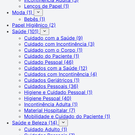
Lenços de Papel
(1)
Moda
(1)
Bebês
(1)
Papel Higiênico
(2)
Saúde
(101)
Cuidado com a Saúde
(9)
Cuidado com Incontinência
(3)
Cuidado com o Corpo
(1)
Cuidado do Paciente
(1)
Cuidado Pessoal
(46)
Cuidados com a Saúde
(12)
Cuidados com Incontinência
(4)
Cuidados Geriátricos
(1)
Cuidados Pessoais
(36)
Higiene e Cuidado Pessoal
(1)
Higiene Pessoal
(40)
Incontinência Adulta
(1)
Material Hospitalar
(7)
Mobilidade e Cuidado do Paciente
(1)
Saúde e Beleza
(14)
Cuidado Adulto
(1)