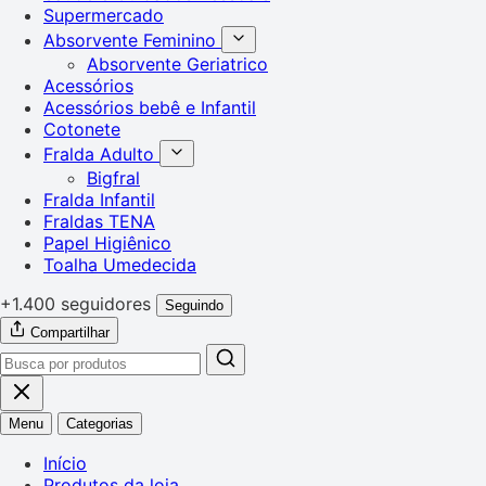
Supermercado
Absorvente Feminino
Absorvente Geriatrico
Acessórios
Acessórios bebê e Infantil
Cotonete
Fralda Adulto
Bigfral
Fralda Infantil
Fraldas TENA
Papel Higiênico
Toalha Umedecida
+1.400 seguidores
Seguindo
Compartilhar
Menu
Categorias
Início
Produtos da loja