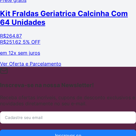
Frete grátis
Kit Fraldas Geriatrica Calcinha Com
64 Unidades
R$
264,87
R$
251,62
5% OFF
em
12x sem juros
Ver Oferta e Parcelamento
Inscreva-se na nossa Newsletter!
Receba ofertas incríveis, cupons de desconto exclusivos e
novidades diretamente no seu e-mail.
Inscrever-se