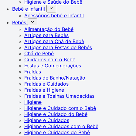
Higiene e Saúde do Bebê
Bebê e Infantil
Acessórios bebê e Infantil
Bebês
Alimentação do Bebê
Artigos para Bebês
Artigos para Chá de Bebê
Artigos para Festas de Bebês
Chá de Bebê
Cuidados com o Bebê
Festas e Comemorações
Fraldas
Fraldas de Banho/Natação
Fraldas e Cuidados
Fraldas e Higiene
Fraldas e Toalhas Umedecidas
Higiene
Higiene e Cuidado com o Bebê
Higiene e Cuidado do Bebê
Higiene e Cuidados
Higiene e Cuidados com o Bebê
Higiene e Cuidados do Bebê