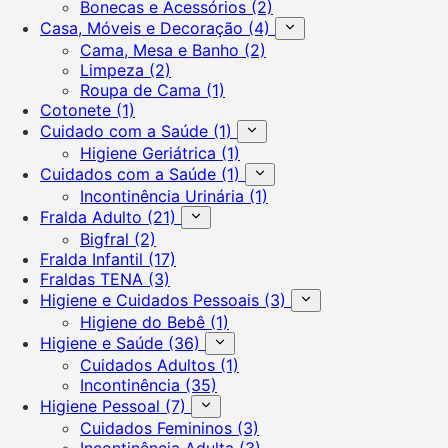
Bonecas e Acessórios
(2)
Casa, Móveis e Decoração
(4)
Cama, Mesa e Banho
(2)
Limpeza
(2)
Roupa de Cama
(1)
Cotonete
(1)
Cuidado com a Saúde
(1)
Higiene Geriátrica
(1)
Cuidados com a Saúde
(1)
Incontinência Urinária
(1)
Fralda Adulto
(21)
Bigfral
(2)
Fralda Infantil
(17)
Fraldas TENA
(3)
Higiene e Cuidados Pessoais
(3)
Higiene do Bebê
(1)
Higiene e Saúde
(36)
Cuidados Adultos
(1)
Incontinência
(35)
Higiene Pessoal
(7)
Cuidados Femininos
(3)
Incontinência Adulta
(3)