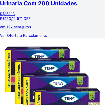
Urinaria Com 200 Unidades
R$
161,18
R$
153,12
5% OFF
em
12x sem juros
Ver Oferta e Parcelamento