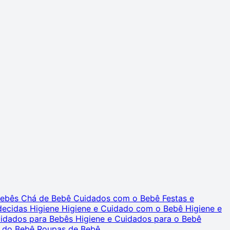
 Bebês
Chá de Bebê
Cuidados com o Bebê
Festas e
decidas
Higiene
Higiene e Cuidado com o Bebê
Higiene e
uidados para Bebês
Higiene e Cuidados para o Bebê
 do Bebê
Roupas de Bebê