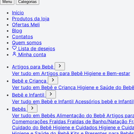
Menu
Categorias
Início
Produtos da loja
Ofertas Meli
Blog
Contatos
Quem somos
Lista de desejos
Minha conta
Artigos para Bebê
Ver tudo em Artigos para Bebê
Higiene e Bem-estar
Bebê e Criança
Ver tudo em Bebê e Criança
Higiene e Saúde do Beb
Bebê e Infantil
Ver tudo em Bebê e Infantil
Acessórios bebê e Infantil
Bebês
Ver tudo em Bebês
Alimentação do Bebê
Artigos pa
Comemorações
Fraldas
Fraldas de Banho/Natação
Fr
Cuidado do Bebê
Higiene e Cuidados
Higiene e Cui
Higiene e Saúde do Bebê
Kits e Presentes para Bebê