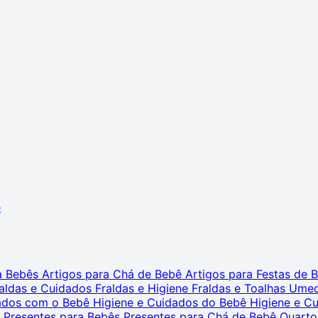
ê
ra Bebês
Artigos para Chá de Bebê
Artigos para Festas de
aldas e Cuidados
Fraldas e Higiene
Fraldas e Toalhas Ume
dados com o Bebê
Higiene e Cuidados do Bebê
Higiene e C
s
Presentes para Bebês
Presentes para Chá de Bebê
Quarto