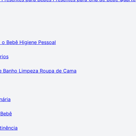
m o Bebê
Higiene Pessoal
rios
e Banho
Limpeza
Roupa de Cama
nária
 Bebê
tinência