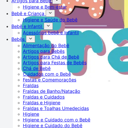
Artigos para Bebê
Higiene e Bem-estar
Bebê e Criança
Higiene e Saúde do Bebê
Bebê e Infantil
Acessórios bebê e Infantil
Bebês
Alimentação do Bebê
Artigos para Bebês
Artigos para Chá de Bebê
Artigos para Festas de Bebês
Chá de Bebê
Cuidados com o Bebê
Festas e Comemorações
Fraldas
Fraldas de Banho/Natação
Fraldas e Cuidados
Fraldas e Higiene
Fraldas e Toalhas Umedecidas
Higiene
Higiene e Cuidado com o Bebê
Higiene e Cuidado do Bebê