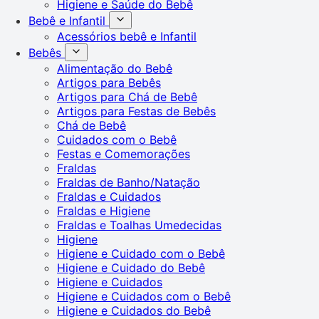
Higiene e Saúde do Bebê
Bebê e Infantil
Acessórios bebê e Infantil
Bebês
Alimentação do Bebê
Artigos para Bebês
Artigos para Chá de Bebê
Artigos para Festas de Bebês
Chá de Bebê
Cuidados com o Bebê
Festas e Comemorações
Fraldas
Fraldas de Banho/Natação
Fraldas e Cuidados
Fraldas e Higiene
Fraldas e Toalhas Umedecidas
Higiene
Higiene e Cuidado com o Bebê
Higiene e Cuidado do Bebê
Higiene e Cuidados
Higiene e Cuidados com o Bebê
Higiene e Cuidados do Bebê