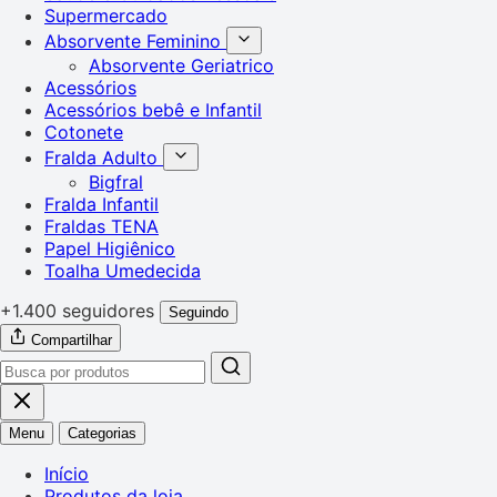
Supermercado
Absorvente Feminino
Absorvente Geriatrico
Acessórios
Acessórios bebê e Infantil
Cotonete
Fralda Adulto
Bigfral
Fralda Infantil
Fraldas TENA
Papel Higiênico
Toalha Umedecida
+1.400 seguidores
Seguindo
Compartilhar
Menu
Categorias
Início
Produtos da loja