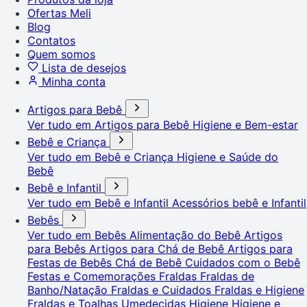
Ofertas Meli
Blog
Contatos
Quem somos
Lista de desejos
Minha conta
Artigos para Bebê
Ver tudo em Artigos para Bebê
Higiene e Bem-estar
Bebê e Criança
Ver tudo em Bebê e Criança
Higiene e Saúde do
Bebê
Bebê e Infantil
Ver tudo em Bebê e Infantil
Acessórios bebê e Infantil
Bebês
Ver tudo em Bebês
Alimentação do Bebê
Artigos
para Bebês
Artigos para Chá de Bebê
Artigos para
Festas de Bebês
Chá de Bebê
Cuidados com o Bebê
Festas e Comemorações
Fraldas
Fraldas de
Banho/Natação
Fraldas e Cuidados
Fraldas e Higiene
Fraldas e Toalhas Umedecidas
Higiene
Higiene e