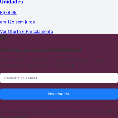
Unidades
R$
78,99
em
12x sem juros
Ver Oferta e Parcelamento
Inscreva-se na nossa Newsletter!
Receba ofertas incríveis, cupons de desconto exclusivos e
novidades diretamente no seu e-mail.
Inscrever-se
Ao se inscrever, você concorda em receber comunicações
de nossa loja.