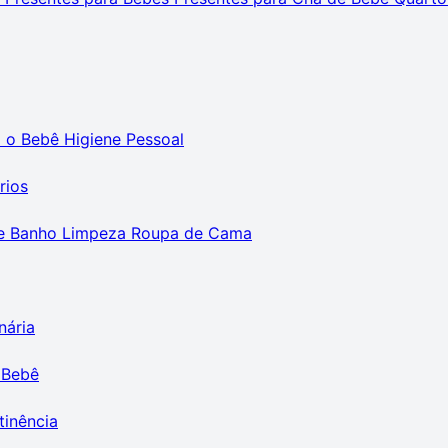
m o Bebê
Higiene Pessoal
rios
e Banho
Limpeza
Roupa de Cama
nária
 Bebê
tinência