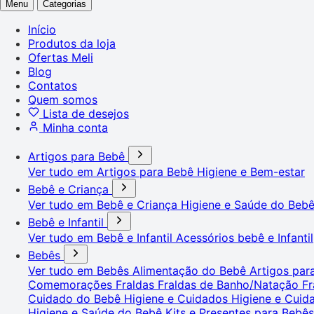
Menu
Categorias
Início
Produtos da loja
Ofertas Meli
Blog
Contatos
Quem somos
Lista de desejos
Minha conta
Artigos para Bebê
Ver tudo em Artigos para Bebê
Higiene e Bem-estar
Bebê e Criança
Ver tudo em Bebê e Criança
Higiene e Saúde do Beb
Bebê e Infantil
Ver tudo em Bebê e Infantil
Acessórios bebê e Infantil
Bebês
Ver tudo em Bebês
Alimentação do Bebê
Artigos pa
Comemorações
Fraldas
Fraldas de Banho/Natação
Fr
Cuidado do Bebê
Higiene e Cuidados
Higiene e Cui
Higiene e Saúde do Bebê
Kits e Presentes para Bebê