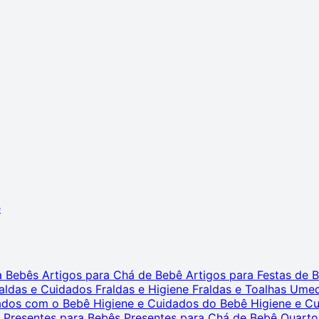
ê
ra Bebês
Artigos para Chá de Bebê
Artigos para Festas de
aldas e Cuidados
Fraldas e Higiene
Fraldas e Toalhas Ume
dados com o Bebê
Higiene e Cuidados do Bebê
Higiene e C
s
Presentes para Bebês
Presentes para Chá de Bebê
Quarto