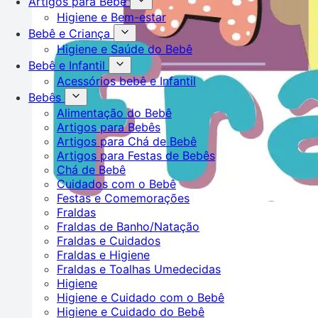
Artigos para Bebê
Higiene e Bem-estar
Bebê e Criança
Higiene e Saúde do Bebê
Bebê e Infantil
Acessórios bebê e Infantil
Bebês
Alimentação do Bebê
Artigos para Bebês
Artigos para Chá de Bebê
Artigos para Festas de Bebês
Chá de Bebê
Cuidados com o Bebê
Festas e Comemorações
Fraldas
Fraldas de Banho/Natação
Fraldas e Cuidados
Fraldas e Higiene
Fraldas e Toalhas Umedecidas
Higiene
Higiene e Cuidado com o Bebê
Higiene e Cuidado do Bebê