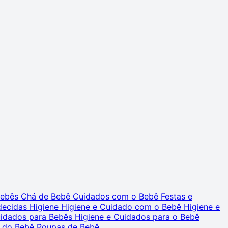
 Bebês
Chá de Bebê
Cuidados com o Bebê
Festas e
decidas
Higiene
Higiene e Cuidado com o Bebê
Higiene e
uidados para Bebês
Higiene e Cuidados para o Bebê
 do Bebê
Roupas de Bebê