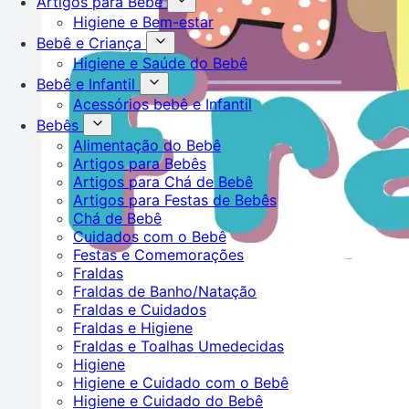
Artigos para Bebê
Higiene e Bem-estar
Bebê e Criança
Higiene e Saúde do Bebê
Bebê e Infantil
Acessórios bebê e Infantil
Bebês
Alimentação do Bebê
Artigos para Bebês
Artigos para Chá de Bebê
Artigos para Festas de Bebês
Chá de Bebê
Cuidados com o Bebê
Festas e Comemorações
Fraldas
Fraldas de Banho/Natação
Fraldas e Cuidados
Fraldas e Higiene
Fraldas e Toalhas Umedecidas
Higiene
Higiene e Cuidado com o Bebê
Higiene e Cuidado do Bebê