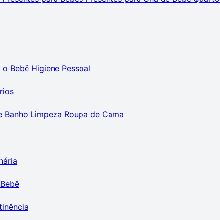
m o Bebê
Higiene Pessoal
rios
e Banho
Limpeza
Roupa de Cama
nária
 Bebê
tinência