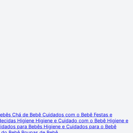
 Bebês
Chá de Bebê
Cuidados com o Bebê
Festas e
decidas
Higiene
Higiene e Cuidado com o Bebê
Higiene e
uidados para Bebês
Higiene e Cuidados para o Bebê
 do Bebê
Roupas de Bebê