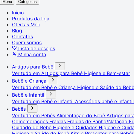
Menu
Categorias
Início
Produtos da loja
Ofertas Meli
Blog
Contatos
Quem somos
Lista de desejos
Minha conta
Artigos para Bebê
Ver tudo em Artigos para Bebê
Higiene e Bem-estar
Bebê e Criança
Ver tudo em Bebê e Criança
Higiene e Saúde do Beb
Bebê e Infantil
Ver tudo em Bebê e Infantil
Acessórios bebê e Infantil
Bebês
Ver tudo em Bebês
Alimentação do Bebê
Artigos pa
Comemorações
Fraldas
Fraldas de Banho/Natação
Fr
Cuidado do Bebê
Higiene e Cuidados
Higiene e Cui
Higiene e Saúde do Bebê
Kits e Presentes para Bebê