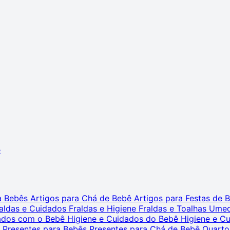
ê
ra Bebês
Artigos para Chá de Bebê
Artigos para Festas de
aldas e Cuidados
Fraldas e Higiene
Fraldas e Toalhas Ume
dados com o Bebê
Higiene e Cuidados do Bebê
Higiene e C
s
Presentes para Bebês
Presentes para Chá de Bebê
Quarto