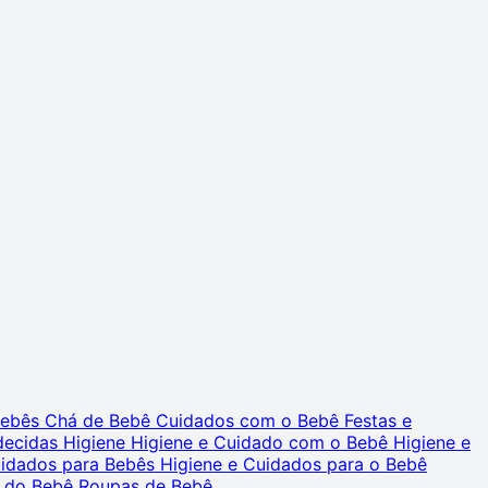
 Bebês
Chá de Bebê
Cuidados com o Bebê
Festas e
decidas
Higiene
Higiene e Cuidado com o Bebê
Higiene e
uidados para Bebês
Higiene e Cuidados para o Bebê
 do Bebê
Roupas de Bebê