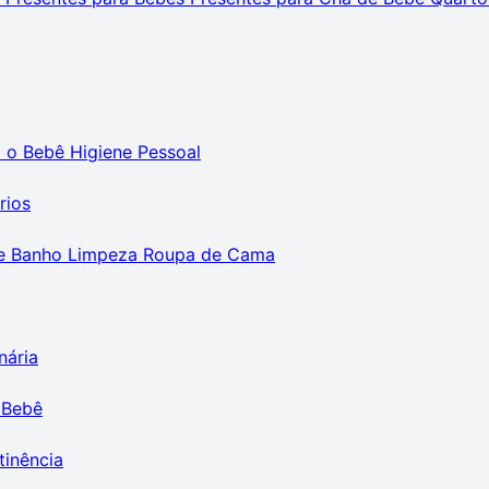
m o Bebê
Higiene Pessoal
rios
e Banho
Limpeza
Roupa de Cama
nária
 Bebê
tinência