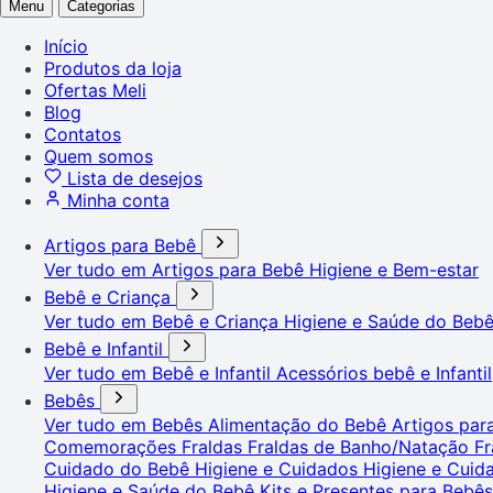
Menu
Categorias
Início
Produtos da loja
Ofertas Meli
Blog
Contatos
Quem somos
Lista de desejos
Minha conta
Artigos para Bebê
Ver tudo em Artigos para Bebê
Higiene e Bem-estar
Bebê e Criança
Ver tudo em Bebê e Criança
Higiene e Saúde do Beb
Bebê e Infantil
Ver tudo em Bebê e Infantil
Acessórios bebê e Infantil
Bebês
Ver tudo em Bebês
Alimentação do Bebê
Artigos pa
Comemorações
Fraldas
Fraldas de Banho/Natação
Fr
Cuidado do Bebê
Higiene e Cuidados
Higiene e Cui
Higiene e Saúde do Bebê
Kits e Presentes para Bebê