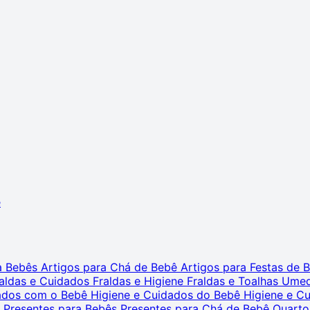
ê
ra Bebês
Artigos para Chá de Bebê
Artigos para Festas de
aldas e Cuidados
Fraldas e Higiene
Fraldas e Toalhas Ume
dados com o Bebê
Higiene e Cuidados do Bebê
Higiene e C
s
Presentes para Bebês
Presentes para Chá de Bebê
Quarto