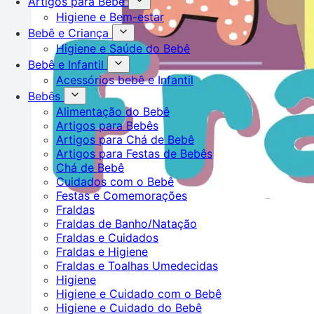
Artigos para Bebê
Higiene e Bem-estar
Bebê e Criança
Higiene e Saúde do Bebê
Bebê e Infantil
Acessórios bebê e Infantil
Bebês
Alimentação do Bebê
Artigos para Bebês
Artigos para Chá de Bebê
Artigos para Festas de Bebês
Chá de Bebê
Cuidados com o Bebê
Festas e Comemorações
Fraldas
Fraldas de Banho/Natação
Fraldas e Cuidados
Fraldas e Higiene
Fraldas e Toalhas Umedecidas
Higiene
Higiene e Cuidado com o Bebê
Higiene e Cuidado do Bebê