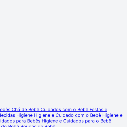
 Bebês
Chá de Bebê
Cuidados com o Bebê
Festas e
decidas
Higiene
Higiene e Cuidado com o Bebê
Higiene e
uidados para Bebês
Higiene e Cuidados para o Bebê
 do Bebê
Roupas de Bebê