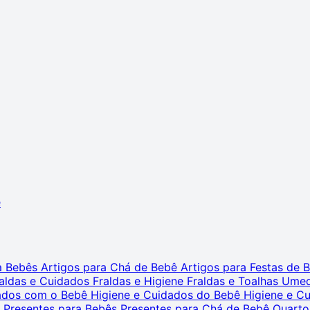
ê
ra Bebês
Artigos para Chá de Bebê
Artigos para Festas de
aldas e Cuidados
Fraldas e Higiene
Fraldas e Toalhas Ume
dados com o Bebê
Higiene e Cuidados do Bebê
Higiene e C
s
Presentes para Bebês
Presentes para Chá de Bebê
Quarto