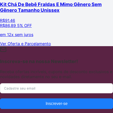
Kit Chá De Bebê Fraldas E Mimo Gênero Sem
Gênero Tamanho Unissex
R$
91,46
R$
86,89
5% OFF
em
12x sem juros
Ver Oferta e Parcelamento
Inscreva-se na nossa Newsletter!
Receba ofertas incríveis, cupons de desconto exclusivos e
novidades diretamente no seu e-mail.
Inscrever-se