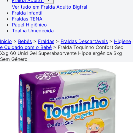
Fralda Adulto
Ver tudo em Fralda Adulto
Bigfral
Fralda Infantil
Fraldas TENA
Papel Higiênico
Toalha Umedecida
Início
>
Bebês
>
Fraldas
>
Fraldas Descartáveis
>
Higiene
e Cuidado com o Bebê
>
Fralda Toquinho Confort Sec
Xxg 60 Unid Gel Superabsorvente Hipoalergênica Sxg
Sem Gênero