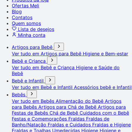
Ofertas Meli
Blog
Contatos
Quem somos
Lista de desejos
Minha conta
Artigos para Bebê
Ver tudo em Artigos para Bebê
Higiene e Bem-estar
Bebê e Criança
Ver tudo em Bebê e Criança
Higiene e Saúde do
Bebê
Bebê e Infantil
Ver tudo em Bebê e Infantil
Acessórios bebê e Infantil
Bebês
Ver tudo em Bebês
Alimentação do Bebê
Artigos
para Bebês
Artigos para Chá de Bebê
Artigos para
Festas de Bebês
Chá de Bebê
Cuidados com o Bebê
Festas e Comemorações
Fraldas
Fraldas de
Banho/Natação
Fraldas e Cuidados
Fraldas e Higiene
Fraldas e Toalhas Umedecidas
Higiene
Higiene e