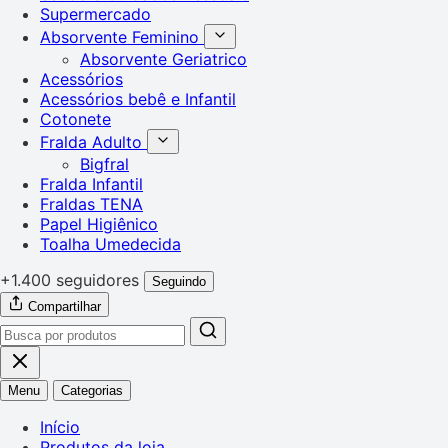
Supermercado
Absorvente Feminino
Absorvente Geriatrico
Acessórios
Acessórios bebê e Infantil
Cotonete
Fralda Adulto
Bigfral
Fralda Infantil
Fraldas TENA
Papel Higiênico
Toalha Umedecida
+1.400 seguidores
Seguindo
Compartilhar
Menu
Categorias
Início
Produtos da loja