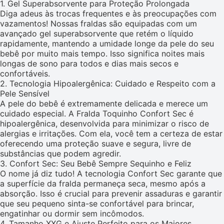
1. Gel Superabsorvente para Proteção Prolongada
Diga adeus às trocas frequentes e às preocupações com
vazamentos! Nossas fraldas são equipadas com um
avançado gel superabsorvente que retém o líquido
rapidamente, mantendo a umidade longe da pele do seu
bebê por muito mais tempo. Isso significa noites mais
longas de sono para todos e dias mais secos e
confortáveis.
2. Tecnologia Hipoalergênica: Cuidado e Respeito com a
Pele Sensível
A pele do bebê é extremamente delicada e merece um
cuidado especial. A Fralda Toquinho Confort Sec é
hipoalergênica, desenvolvida para minimizar o risco de
alergias e irritações. Com ela, você tem a certeza de estar
oferecendo uma proteção suave e segura, livre de
substâncias que podem agredir.
3. Confort Sec: Seu Bebê Sempre Sequinho e Feliz
O nome já diz tudo! A tecnologia Confort Sec garante que
a superfície da fralda permaneça seca, mesmo após a
absorção. Isso é crucial para prevenir assaduras e garantir
que seu pequeno sinta-se confortável para brincar,
engatinhar ou dormir sem incômodos.
4. Tamanho XXG e Ajuste Perfeito para os Maiores