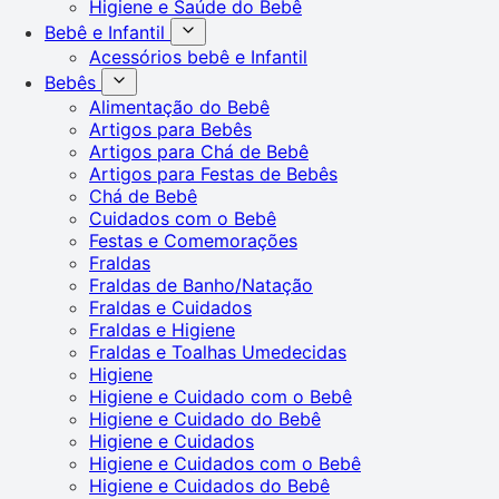
Higiene e Saúde do Bebê
Bebê e Infantil
Acessórios bebê e Infantil
Bebês
Alimentação do Bebê
Artigos para Bebês
Artigos para Chá de Bebê
Artigos para Festas de Bebês
Chá de Bebê
Cuidados com o Bebê
Festas e Comemorações
Fraldas
Fraldas de Banho/Natação
Fraldas e Cuidados
Fraldas e Higiene
Fraldas e Toalhas Umedecidas
Higiene
Higiene e Cuidado com o Bebê
Higiene e Cuidado do Bebê
Higiene e Cuidados
Higiene e Cuidados com o Bebê
Higiene e Cuidados do Bebê