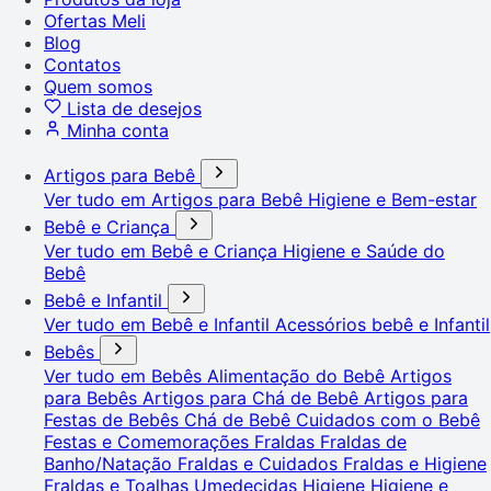
Ofertas Meli
Blog
Contatos
Quem somos
Lista de desejos
Minha conta
Artigos para Bebê
Ver tudo em Artigos para Bebê
Higiene e Bem-estar
Bebê e Criança
Ver tudo em Bebê e Criança
Higiene e Saúde do
Bebê
Bebê e Infantil
Ver tudo em Bebê e Infantil
Acessórios bebê e Infantil
Bebês
Ver tudo em Bebês
Alimentação do Bebê
Artigos
para Bebês
Artigos para Chá de Bebê
Artigos para
Festas de Bebês
Chá de Bebê
Cuidados com o Bebê
Festas e Comemorações
Fraldas
Fraldas de
Banho/Natação
Fraldas e Cuidados
Fraldas e Higiene
Fraldas e Toalhas Umedecidas
Higiene
Higiene e