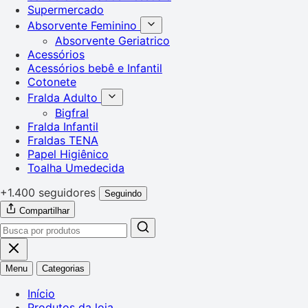
Supermercado
Absorvente Feminino
Absorvente Geriatrico
Acessórios
Acessórios bebê e Infantil
Cotonete
Fralda Adulto
Bigfral
Fralda Infantil
Fraldas TENA
Papel Higiênico
Toalha Umedecida
+1.400 seguidores
Seguindo
Compartilhar
Menu
Categorias
Início
Produtos da loja