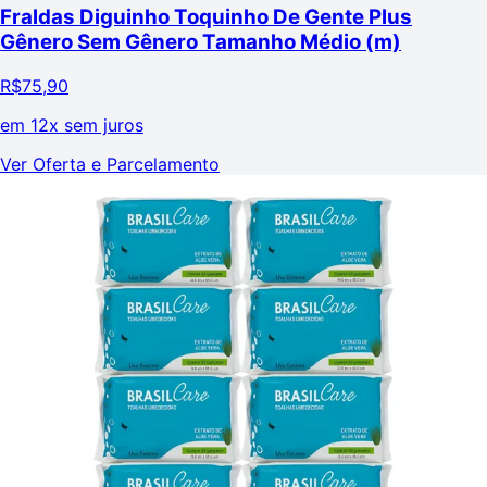
Fraldas Diguinho Toquinho De Gente Plus
Gênero Sem Gênero Tamanho Médio (m)
R$
75,90
em
12x sem juros
Ver Oferta e Parcelamento