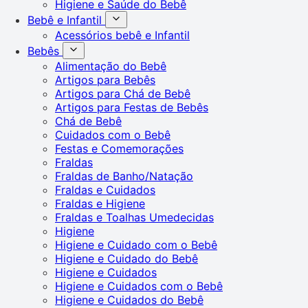
Higiene e Saúde do Bebê
Bebê e Infantil
Acessórios bebê e Infantil
Bebês
Alimentação do Bebê
Artigos para Bebês
Artigos para Chá de Bebê
Artigos para Festas de Bebês
Chá de Bebê
Cuidados com o Bebê
Festas e Comemorações
Fraldas
Fraldas de Banho/Natação
Fraldas e Cuidados
Fraldas e Higiene
Fraldas e Toalhas Umedecidas
Higiene
Higiene e Cuidado com o Bebê
Higiene e Cuidado do Bebê
Higiene e Cuidados
Higiene e Cuidados com o Bebê
Higiene e Cuidados do Bebê