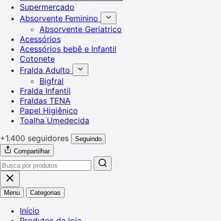
Supermercado
Absorvente Feminino
Absorvente Geriatrico
Acessórios
Acessórios bebê e Infantil
Cotonete
Fralda Adulto
Bigfral
Fralda Infantil
Fraldas TENA
Papel Higiênico
Toalha Umedecida
+1.400 seguidores
Seguindo
Compartilhar
Menu
Categorias
Início
Produtos da loja