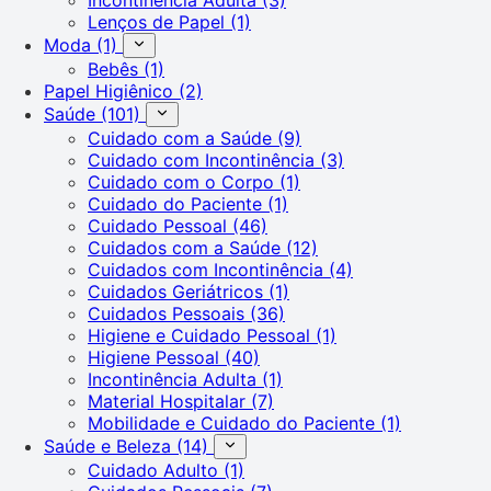
Lenços de Papel
(1)
Moda
(1)
Bebês
(1)
Papel Higiênico
(2)
Saúde
(101)
Cuidado com a Saúde
(9)
Cuidado com Incontinência
(3)
Cuidado com o Corpo
(1)
Cuidado do Paciente
(1)
Cuidado Pessoal
(46)
Cuidados com a Saúde
(12)
Cuidados com Incontinência
(4)
Cuidados Geriátricos
(1)
Cuidados Pessoais
(36)
Higiene e Cuidado Pessoal
(1)
Higiene Pessoal
(40)
Incontinência Adulta
(1)
Material Hospitalar
(7)
Mobilidade e Cuidado do Paciente
(1)
Saúde e Beleza
(14)
Cuidado Adulto
(1)