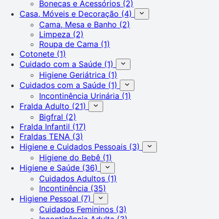
Bonecas e Acessórios
(2)
Casa, Móveis e Decoração
(4)
Cama, Mesa e Banho
(2)
Limpeza
(2)
Roupa de Cama
(1)
Cotonete
(1)
Cuidado com a Saúde
(1)
Higiene Geriátrica
(1)
Cuidados com a Saúde
(1)
Incontinência Urinária
(1)
Fralda Adulto
(21)
Bigfral
(2)
Fralda Infantil
(17)
Fraldas TENA
(3)
Higiene e Cuidados Pessoais
(3)
Higiene do Bebê
(1)
Higiene e Saúde
(36)
Cuidados Adultos
(1)
Incontinência
(35)
Higiene Pessoal
(7)
Cuidados Femininos
(3)
Incontinência Adulta
(3)