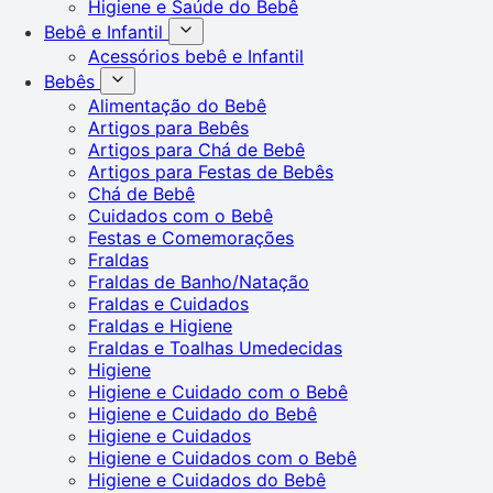
Higiene e Saúde do Bebê
Bebê e Infantil
Acessórios bebê e Infantil
Bebês
Alimentação do Bebê
Artigos para Bebês
Artigos para Chá de Bebê
Artigos para Festas de Bebês
Chá de Bebê
Cuidados com o Bebê
Festas e Comemorações
Fraldas
Fraldas de Banho/Natação
Fraldas e Cuidados
Fraldas e Higiene
Fraldas e Toalhas Umedecidas
Higiene
Higiene e Cuidado com o Bebê
Higiene e Cuidado do Bebê
Higiene e Cuidados
Higiene e Cuidados com o Bebê
Higiene e Cuidados do Bebê