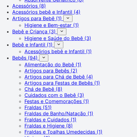
Acessórios
(8)
Acessórios bebê e Infantil
(4)
Artigos para Bebê
(1)
Higiene e Bem-estar
(1)
Bebê e Criança
(3)
Higiene e Saúde do Bebê
(3)
Bebê e Infantil
(1)
Acessórios bebê e Infantil
(1)
Bebês
(94)
Alimentação do Bebê
(1)
Artigos para Bebês
(2)
Artigos para Chá de Bebê
(4)
Artigos para Festas de Bebês
(1)
Chá de Bebê
(8)
Cuidados com o Bebê
(3)
Festas e Comemorações
(1)
Fraldas
(51)
Fraldas de Banho/Natação
(1)
Fraldas e Cuidados
(1)
Fraldas e Higiene
(8)
Fraldas e Toalhas Umedecidas
(1)