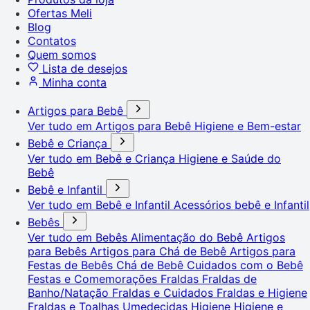
Ofertas Meli
Blog
Contatos
Quem somos
Lista de desejos
Minha conta
Artigos para Bebê
Ver tudo em Artigos para Bebê
Higiene e Bem-estar
Bebê e Criança
Ver tudo em Bebê e Criança
Higiene e Saúde do
Bebê
Bebê e Infantil
Ver tudo em Bebê e Infantil
Acessórios bebê e Infantil
Bebês
Ver tudo em Bebês
Alimentação do Bebê
Artigos
para Bebês
Artigos para Chá de Bebê
Artigos para
Festas de Bebês
Chá de Bebê
Cuidados com o Bebê
Festas e Comemorações
Fraldas
Fraldas de
Banho/Natação
Fraldas e Cuidados
Fraldas e Higiene
Fraldas e Toalhas Umedecidas
Higiene
Higiene e