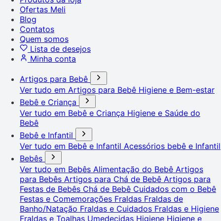
Ofertas Meli
Blog
Contatos
Quem somos
Lista de desejos
Minha conta
Artigos para Bebê
Ver tudo em Artigos para Bebê
Higiene e Bem-estar
Bebê e Criança
Ver tudo em Bebê e Criança
Higiene e Saúde do
Bebê
Bebê e Infantil
Ver tudo em Bebê e Infantil
Acessórios bebê e Infantil
Bebês
Ver tudo em Bebês
Alimentação do Bebê
Artigos
para Bebês
Artigos para Chá de Bebê
Artigos para
Festas de Bebês
Chá de Bebê
Cuidados com o Bebê
Festas e Comemorações
Fraldas
Fraldas de
Banho/Natação
Fraldas e Cuidados
Fraldas e Higiene
Fraldas e Toalhas Umedecidas
Higiene
Higiene e