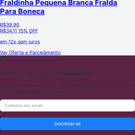
Fraldinha Pequena Branca Fralda
Para Boneca
R$
39,90
R$
34,11
15% OFF
em
12x sem juros
Ver Oferta e Parcelamento
Inscreva-se na nossa Newsletter!
Receba ofertas incríveis, cupons de desconto exclusivos e
novidades diretamente no seu e-mail.
Inscrever-se