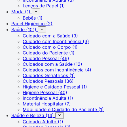
Lenços de Papel
(1)
Moda
(1)
Bebês
(1)
Papel Higiênico
(2)
Saúde
(101)
Cuidado com a Saúde
(9)
Cuidado com Incontinência
(3)
Cuidado com o Corpo
(1)
Cuidado do Paciente
(1)
Cuidado Pessoal
(46)
Cuidados com a Saúde
(12)
Cuidados com Incontinência
(4)
Cuidados Geriátricos
(1)
Cuidados Pessoais
(36)
Higiene e Cuidado Pessoal
(1)
Higiene Pessoal
(40)
Incontinência Adulta
(1)
Material Hospitalar
(7)
Mobilidade e Cuidado do Paciente
(1)
Saúde e Beleza
(14)
Cuidado Adulto
(1)