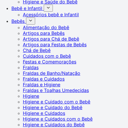
Higiene e Saúde do Bebê
Bebê e Infantil
Acessórios bebê e Infantil
Bebês
Alimentação do Bebê
Artigos para Bebês
Artigos para Chá de Bebê
Artigos para Festas de Bebês
Chá de Bebê
Cuidados com o Bebê
Festas e Comemorações
Fraldas
Fraldas de Banho/Natação
Fraldas e Cuidados
Fraldas e Higiene
Fraldas e Toalhas Umedecidas
Higiene
Higiene e Cuidado com o Bebê
Higiene e Cuidado do Bebê
Higiene e Cuidados
Higiene e Cuidados com o Bebê
Higiene e Cuidados do Bebê