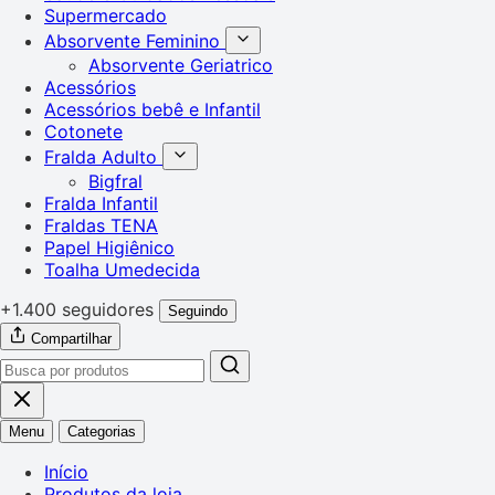
Supermercado
Absorvente Feminino
Absorvente Geriatrico
Acessórios
Acessórios bebê e Infantil
Cotonete
Fralda Adulto
Bigfral
Fralda Infantil
Fraldas TENA
Papel Higiênico
Toalha Umedecida
+1.400 seguidores
Seguindo
Compartilhar
Menu
Categorias
Início
Produtos da loja