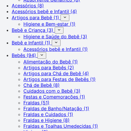
Acessórios
(8)
Acessórios bebê e Infantil
(4)
Artigos para Bebê
(1)
Higiene e Bem-estar
(1)
Bebê e Criança
(3)
Higiene e Saúde do Bebê
(3)
Bebê e Infantil
(1)
Acessórios bebê e Infantil
(1)
Bebês
(94)
Alimentação do Bebê
(1)
Artigos para Bebês
(2)
Artigos para Chá de Bebê
(4)
Artigos para Festas de Bebês
(1)
Chá de Bebê
(8)
Cuidados com o Bebê
(3)
Festas e Comemorações
(1)
Fraldas
(51)
Fraldas de Banho/Natação
(1)
Fraldas e Cuidados
(1)
Fraldas e Higiene
(8)
Fraldas e Toalhas Umedecidas
(1)