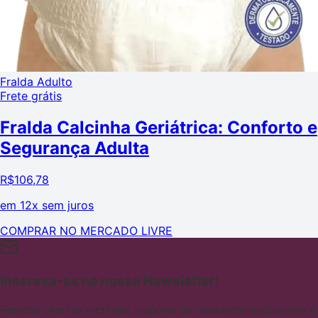
Fralda Adulto
Frete grátis
Fralda Calcinha Geriátrica: Conforto e
Segurança Adulta
R$
106,78
em
12x sem juros
COMPRAR NO MERCADO LIVRE
Inscreva-se na nossa Newsletter!
Receba ofertas incríveis, cupons de desconto exclusivos e