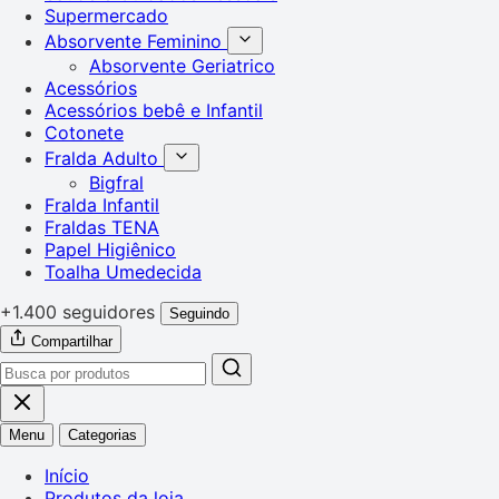
Supermercado
Absorvente Feminino
Absorvente Geriatrico
Acessórios
Acessórios bebê e Infantil
Cotonete
Fralda Adulto
Bigfral
Fralda Infantil
Fraldas TENA
Papel Higiênico
Toalha Umedecida
+1.400 seguidores
Seguindo
Compartilhar
Menu
Categorias
Início
Produtos da loja