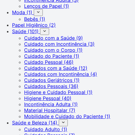
Lenços de Papel
(1)
Moda
(1)
Bebês
(1)
Papel Higiênico
(2)
Saúde
(101)
Cuidado com a Saúde
(9)
Cuidado com Incontinência
(3)
Cuidado com o Corpo
(1)
Cuidado do Paciente
(1)
Cuidado Pessoal
(46)
Cuidados com a Saúde
(12)
Cuidados com Incontinência
(4)
Cuidados Geriátricos
(1)
Cuidados Pessoais
(36)
Higiene e Cuidado Pessoal
(1)
Higiene Pessoal
(40)
Incontinência Adulta
(1)
Material Hospitalar
(7)
Mobilidade e Cuidado do Paciente
(1)
Saúde e Beleza
(14)
Cuidado Adulto
(1)