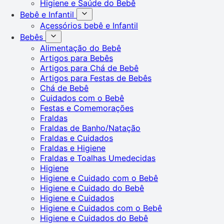
Higiene e Saúde do Bebê
Bebê e Infantil
Acessórios bebê e Infantil
Bebês
Alimentação do Bebê
Artigos para Bebês
Artigos para Chá de Bebê
Artigos para Festas de Bebês
Chá de Bebê
Cuidados com o Bebê
Festas e Comemorações
Fraldas
Fraldas de Banho/Natação
Fraldas e Cuidados
Fraldas e Higiene
Fraldas e Toalhas Umedecidas
Higiene
Higiene e Cuidado com o Bebê
Higiene e Cuidado do Bebê
Higiene e Cuidados
Higiene e Cuidados com o Bebê
Higiene e Cuidados do Bebê