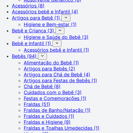
Acessórios
(8)
Acessórios bebê e Infantil
(4)
Artigos para Bebê
(1)
Higiene e Bem-estar
(1)
Bebê e Criança
(3)
Higiene e Saúde do Bebê
(3)
Bebê e Infantil
(1)
Acessórios bebê e Infantil
(1)
Bebês
(94)
Alimentação do Bebê
(1)
Artigos para Bebês
(2)
Artigos para Chá de Bebê
(4)
Artigos para Festas de Bebês
(1)
Chá de Bebê
(8)
Cuidados com o Bebê
(3)
Festas e Comemorações
(1)
Fraldas
(51)
Fraldas de Banho/Natação
(1)
Fraldas e Cuidados
(1)
Fraldas e Higiene
(8)
Fraldas e Toalhas Umedecidas
(1)