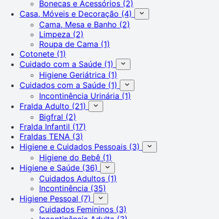
Bonecas e Acessórios
(2)
Casa, Móveis e Decoração
(4)
Cama, Mesa e Banho
(2)
Limpeza
(2)
Roupa de Cama
(1)
Cotonete
(1)
Cuidado com a Saúde
(1)
Higiene Geriátrica
(1)
Cuidados com a Saúde
(1)
Incontinência Urinária
(1)
Fralda Adulto
(21)
Bigfral
(2)
Fralda Infantil
(17)
Fraldas TENA
(3)
Higiene e Cuidados Pessoais
(3)
Higiene do Bebê
(1)
Higiene e Saúde
(36)
Cuidados Adultos
(1)
Incontinência
(35)
Higiene Pessoal
(7)
Cuidados Femininos
(3)
Incontinência Adulta
(3)