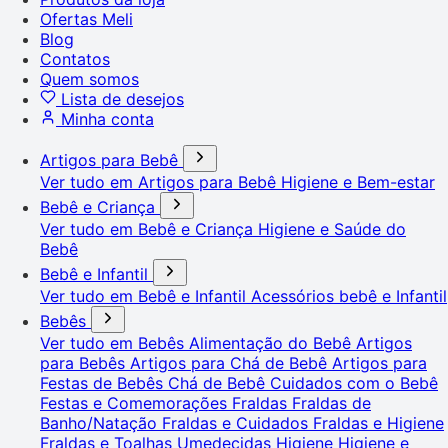
Ofertas Meli
Blog
Contatos
Quem somos
Lista de desejos
Minha conta
Artigos para Bebê
Ver tudo em Artigos para Bebê
Higiene e Bem-estar
Bebê e Criança
Ver tudo em Bebê e Criança
Higiene e Saúde do
Bebê
Bebê e Infantil
Ver tudo em Bebê e Infantil
Acessórios bebê e Infantil
Bebês
Ver tudo em Bebês
Alimentação do Bebê
Artigos
para Bebês
Artigos para Chá de Bebê
Artigos para
Festas de Bebês
Chá de Bebê
Cuidados com o Bebê
Festas e Comemorações
Fraldas
Fraldas de
Banho/Natação
Fraldas e Cuidados
Fraldas e Higiene
Fraldas e Toalhas Umedecidas
Higiene
Higiene e