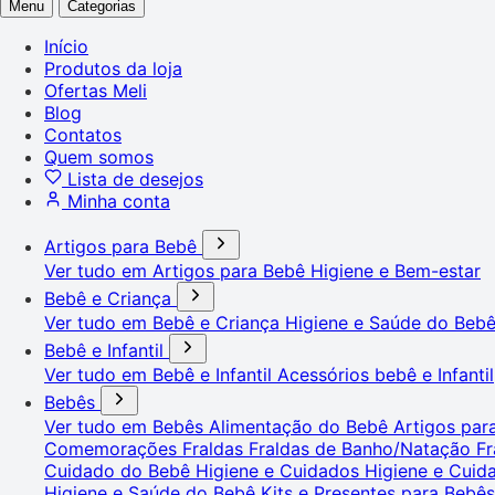
Menu
Categorias
Início
Produtos da loja
Ofertas Meli
Blog
Contatos
Quem somos
Lista de desejos
Minha conta
Artigos para Bebê
Ver tudo em Artigos para Bebê
Higiene e Bem-estar
Bebê e Criança
Ver tudo em Bebê e Criança
Higiene e Saúde do Beb
Bebê e Infantil
Ver tudo em Bebê e Infantil
Acessórios bebê e Infantil
Bebês
Ver tudo em Bebês
Alimentação do Bebê
Artigos pa
Comemorações
Fraldas
Fraldas de Banho/Natação
Fr
Cuidado do Bebê
Higiene e Cuidados
Higiene e Cui
Higiene e Saúde do Bebê
Kits e Presentes para Bebê