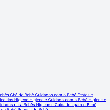
 Bebês
Chá de Bebê
Cuidados com o Bebê
Festas e
decidas
Higiene
Higiene e Cuidado com o Bebê
Higiene e
uidados para Bebês
Higiene e Cuidados para o Bebê
 do Bebê
Roupas de Bebê