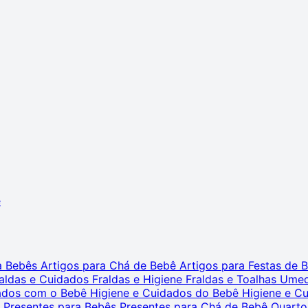
ê
ra Bebês
Artigos para Chá de Bebê
Artigos para Festas de
aldas e Cuidados
Fraldas e Higiene
Fraldas e Toalhas Ume
dados com o Bebê
Higiene e Cuidados do Bebê
Higiene e C
s
Presentes para Bebês
Presentes para Chá de Bebê
Quarto