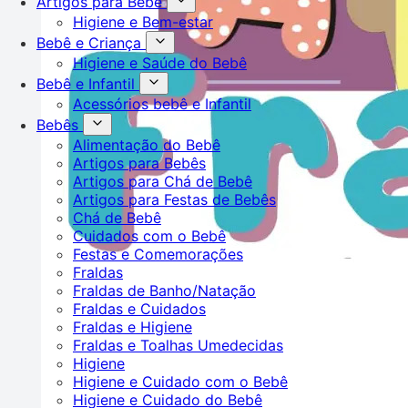
Artigos para Bebê
Higiene e Bem-estar
Bebê e Criança
Higiene e Saúde do Bebê
Bebê e Infantil
Acessórios bebê e Infantil
Bebês
Alimentação do Bebê
Artigos para Bebês
Artigos para Chá de Bebê
Artigos para Festas de Bebês
Chá de Bebê
Cuidados com o Bebê
Festas e Comemorações
Fraldas
Fraldas de Banho/Natação
Fraldas e Cuidados
Fraldas e Higiene
Fraldas e Toalhas Umedecidas
Higiene
Higiene e Cuidado com o Bebê
Higiene e Cuidado do Bebê