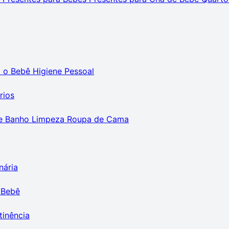
m o Bebê
Higiene Pessoal
rios
e Banho
Limpeza
Roupa de Cama
nária
 Bebê
tinência