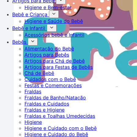
Artigos para Bebê
Higiene e Bem-estar
Bebê e Criança
Higiene e Saúde do Bebê
Bebê e Infantil
Acessórios bebê e Infantil
Bebês
Alimentação do Bebê
Artigos para Bebês
Artigos para Chá de Bebê
Artigos para Festas de Bebês
Chá de Bebê
Cuidados com o Bebê
Festas e Comemorações
Fraldas
Fraldas de Banho/Natação
Fraldas e Cuidados
Fraldas e Higiene
Fraldas e Toalhas Umedecidas
Higiene
Higiene e Cuidado com o Bebê
Higiene e Cuidado do Bebê