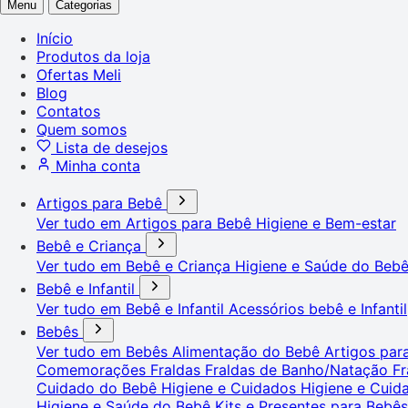
Menu
Categorias
Início
Produtos da loja
Ofertas Meli
Blog
Contatos
Quem somos
Lista de desejos
Minha conta
Artigos para Bebê
Ver tudo em Artigos para Bebê
Higiene e Bem-estar
Bebê e Criança
Ver tudo em Bebê e Criança
Higiene e Saúde do Beb
Bebê e Infantil
Ver tudo em Bebê e Infantil
Acessórios bebê e Infantil
Bebês
Ver tudo em Bebês
Alimentação do Bebê
Artigos pa
Comemorações
Fraldas
Fraldas de Banho/Natação
Fr
Cuidado do Bebê
Higiene e Cuidados
Higiene e Cui
Higiene e Saúde do Bebê
Kits e Presentes para Bebê