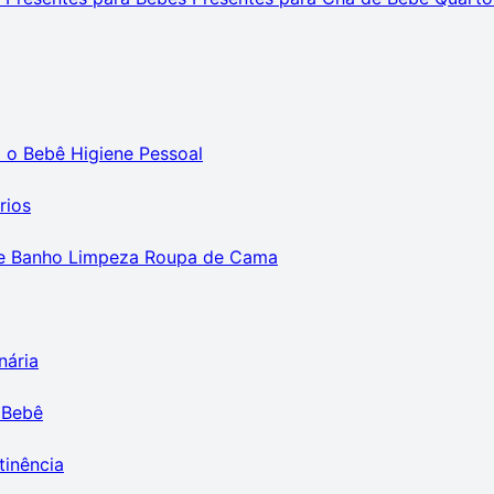
m o Bebê
Higiene Pessoal
rios
e Banho
Limpeza
Roupa de Cama
nária
 Bebê
tinência