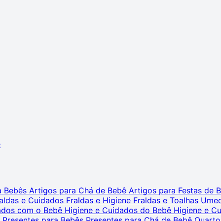
ê
ra Bebês
Artigos para Chá de Bebê
Artigos para Festas de
aldas e Cuidados
Fraldas e Higiene
Fraldas e Toalhas Ume
dados com o Bebê
Higiene e Cuidados do Bebê
Higiene e C
s
Presentes para Bebês
Presentes para Chá de Bebê
Quarto