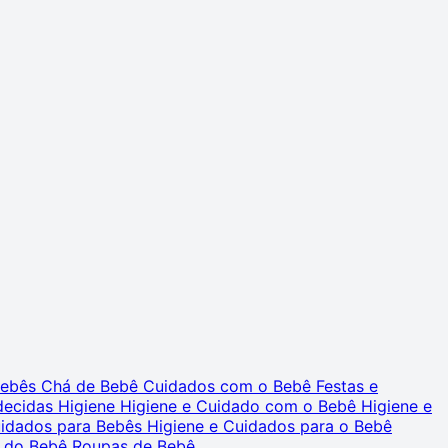
 Bebês
Chá de Bebê
Cuidados com o Bebê
Festas e
decidas
Higiene
Higiene e Cuidado com o Bebê
Higiene e
uidados para Bebês
Higiene e Cuidados para o Bebê
 do Bebê
Roupas de Bebê