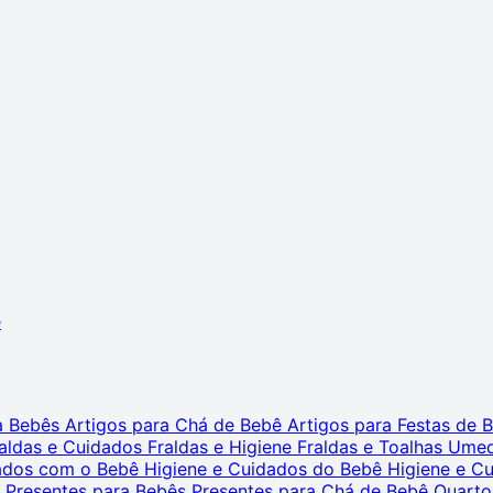
ê
ra Bebês
Artigos para Chá de Bebê
Artigos para Festas de
aldas e Cuidados
Fraldas e Higiene
Fraldas e Toalhas Ume
dados com o Bebê
Higiene e Cuidados do Bebê
Higiene e C
s
Presentes para Bebês
Presentes para Chá de Bebê
Quarto