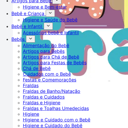
Artigos para Bebê
Higiene e Bem-estar
Bebê e Criança
Higiene e Saúde do Bebê
Bebê e Infantil
Acessórios bebê e Infantil
Bebês
Alimentação do Bebê
Artigos para Bebês
Artigos para Chá de Bebê
Artigos para Festas de Bebês
Chá de Bebê
Cuidados com o Bebê
Festas e Comemorações
Fraldas
Fraldas de Banho/Natação
Fraldas e Cuidados
Fraldas e Higiene
Fraldas e Toalhas Umedecidas
Higiene
Higiene e Cuidado com o Bebê
Higiene e Cuidado do Bebê