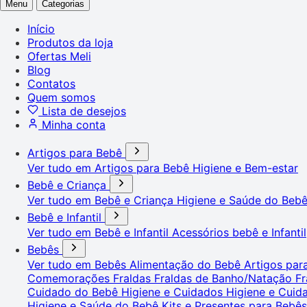
Menu
Categorias
Início
Produtos da loja
Ofertas Meli
Blog
Contatos
Quem somos
Lista de desejos
Minha conta
Artigos para Bebê
Ver tudo em Artigos para Bebê
Higiene e Bem-estar
Bebê e Criança
Ver tudo em Bebê e Criança
Higiene e Saúde do Beb
Bebê e Infantil
Ver tudo em Bebê e Infantil
Acessórios bebê e Infantil
Bebês
Ver tudo em Bebês
Alimentação do Bebê
Artigos pa
Comemorações
Fraldas
Fraldas de Banho/Natação
Fr
Cuidado do Bebê
Higiene e Cuidados
Higiene e Cui
Higiene e Saúde do Bebê
Kits e Presentes para Bebê