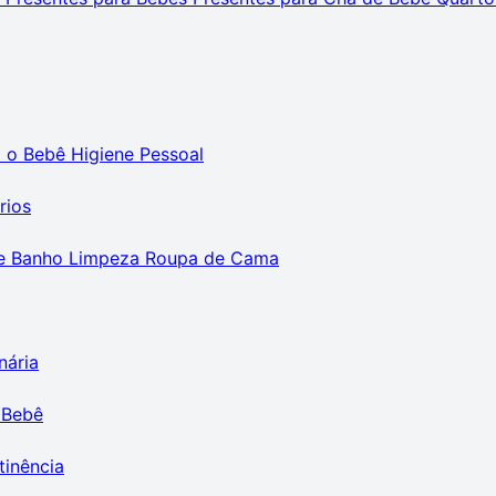
m o Bebê
Higiene Pessoal
rios
e Banho
Limpeza
Roupa de Cama
nária
 Bebê
tinência