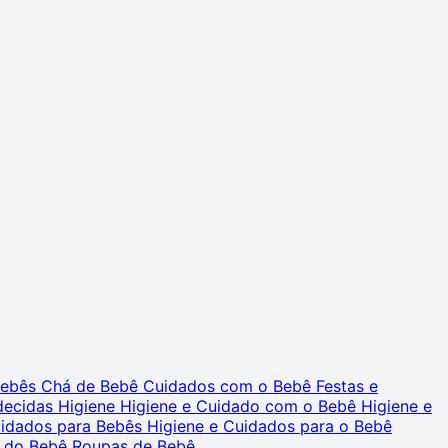
 Bebês
Chá de Bebê
Cuidados com o Bebê
Festas e
decidas
Higiene
Higiene e Cuidado com o Bebê
Higiene e
uidados para Bebês
Higiene e Cuidados para o Bebê
 do Bebê
Roupas de Bebê