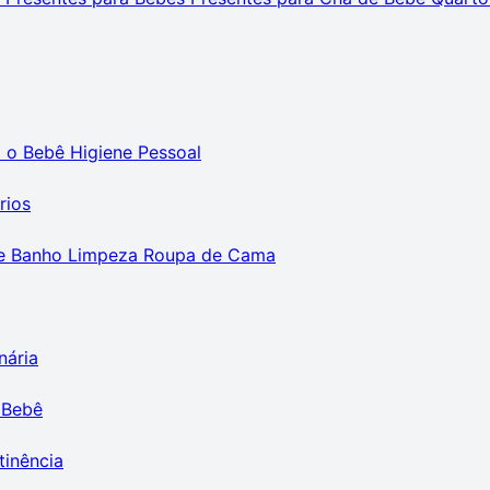
m o Bebê
Higiene Pessoal
rios
e Banho
Limpeza
Roupa de Cama
nária
 Bebê
tinência