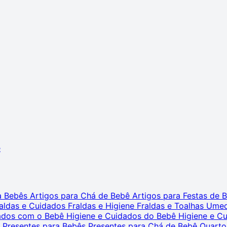
ê
ra Bebês
Artigos para Chá de Bebê
Artigos para Festas de
aldas e Cuidados
Fraldas e Higiene
Fraldas e Toalhas Ume
dados com o Bebê
Higiene e Cuidados do Bebê
Higiene e C
s
Presentes para Bebês
Presentes para Chá de Bebê
Quarto