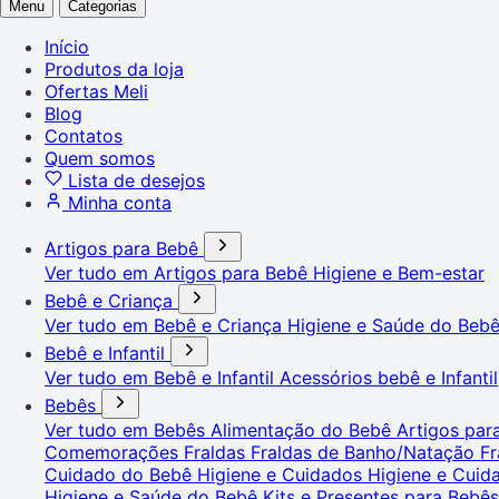
Menu
Categorias
Início
Produtos da loja
Ofertas Meli
Blog
Contatos
Quem somos
Lista de desejos
Minha conta
Artigos para Bebê
Ver tudo em Artigos para Bebê
Higiene e Bem-estar
Bebê e Criança
Ver tudo em Bebê e Criança
Higiene e Saúde do Beb
Bebê e Infantil
Ver tudo em Bebê e Infantil
Acessórios bebê e Infantil
Bebês
Ver tudo em Bebês
Alimentação do Bebê
Artigos pa
Comemorações
Fraldas
Fraldas de Banho/Natação
Fr
Cuidado do Bebê
Higiene e Cuidados
Higiene e Cui
Higiene e Saúde do Bebê
Kits e Presentes para Bebê