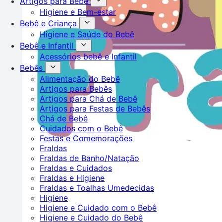
Artigos para Bebê
Higiene e Bem-estar
Bebê e Criança
Higiene e Saúde do Bebê
Bebê e Infantil
Acessórios bebê e Infantil
Bebês
Alimentação do Bebê
Artigos para Bebês
Artigos para Chá de Bebê
Artigos para Festas de Bebês
Chá de Bebê
Cuidados com o Bebê
Festas e Comemorações
Fraldas
Fraldas de Banho/Natação
Fraldas e Cuidados
Fraldas e Higiene
Fraldas e Toalhas Umedecidas
Higiene
Higiene e Cuidado com o Bebê
Higiene e Cuidado do Bebê