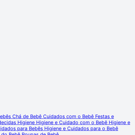
 Bebês
Chá de Bebê
Cuidados com o Bebê
Festas e
decidas
Higiene
Higiene e Cuidado com o Bebê
Higiene e
uidados para Bebês
Higiene e Cuidados para o Bebê
 do Bebê
Roupas de Bebê