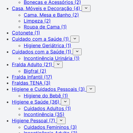
Bonecas e Acessórios
(2)
Casa, Móveis e Decoração
(4)
Cama, Mesa e Banho
(2)
Limpeza
(2)
Roupa de Cama
(1)
Cotonete
(1)
Cuidado com a Saúde
(1)
Higiene Geriátrica
(1)
Cuidados com a Saúde
(1)
Incontinência Urinária
(1)
Fralda Adulto
(21)
Bigfral
(2)
Fralda Infantil
(17)
Fraldas TENA
(3)
Higiene e Cuidados Pessoais
(3)
Higiene do Bebê
(1)
Higiene e Saúde
(36)
Cuidados Adultos
(1)
Incontinência
(35)
Higiene Pessoal
(7)
Cuidados Femininos
(3)
Incontinência Adulta
(3)