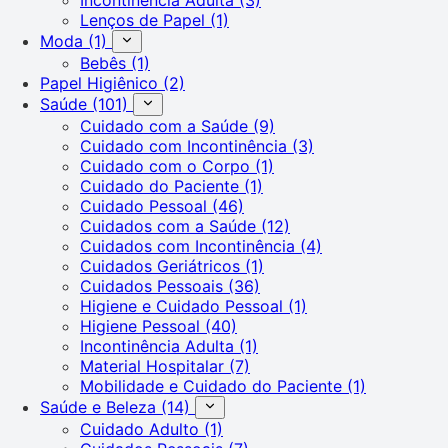
Lenços de Papel
(1)
Moda
(1)
Bebês
(1)
Papel Higiênico
(2)
Saúde
(101)
Cuidado com a Saúde
(9)
Cuidado com Incontinência
(3)
Cuidado com o Corpo
(1)
Cuidado do Paciente
(1)
Cuidado Pessoal
(46)
Cuidados com a Saúde
(12)
Cuidados com Incontinência
(4)
Cuidados Geriátricos
(1)
Cuidados Pessoais
(36)
Higiene e Cuidado Pessoal
(1)
Higiene Pessoal
(40)
Incontinência Adulta
(1)
Material Hospitalar
(7)
Mobilidade e Cuidado do Paciente
(1)
Saúde e Beleza
(14)
Cuidado Adulto
(1)