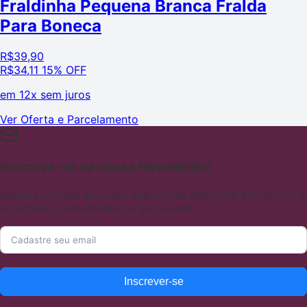
Fraldinha Pequena Branca Fralda
Para Boneca
R$
39,90
R$
34,11
15% OFF
em
12x sem juros
Ver Oferta e Parcelamento
Inscreva-se na nossa Newsletter!
Receba ofertas incríveis, cupons de desconto exclusivos e
novidades diretamente no seu e-mail.
Inscrever-se