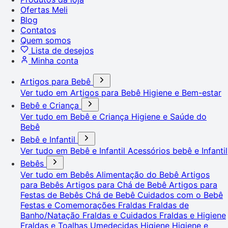
Ofertas Meli
Blog
Contatos
Quem somos
Lista de desejos
Minha conta
Artigos para Bebê
Ver tudo em Artigos para Bebê
Higiene e Bem-estar
Bebê e Criança
Ver tudo em Bebê e Criança
Higiene e Saúde do
Bebê
Bebê e Infantil
Ver tudo em Bebê e Infantil
Acessórios bebê e Infantil
Bebês
Ver tudo em Bebês
Alimentação do Bebê
Artigos
para Bebês
Artigos para Chá de Bebê
Artigos para
Festas de Bebês
Chá de Bebê
Cuidados com o Bebê
Festas e Comemorações
Fraldas
Fraldas de
Banho/Natação
Fraldas e Cuidados
Fraldas e Higiene
Fraldas e Toalhas Umedecidas
Higiene
Higiene e