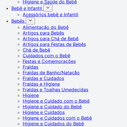
Higiene e Saúde do Bebê
Bebê e Infantil
Acessórios bebê e Infantil
Bebês
Alimentação do Bebê
Artigos para Bebês
Artigos para Chá de Bebê
Artigos para Festas de Bebês
Chá de Bebê
Cuidados com o Bebê
Festas e Comemorações
Fraldas
Fraldas de Banho/Natação
Fraldas e Cuidados
Fraldas e Higiene
Fraldas e Toalhas Umedecidas
Higiene
Higiene e Cuidado com o Bebê
Higiene e Cuidado do Bebê
Higiene e Cuidados
Higiene e Cuidados com o Bebê
Higiene e Cuidados do Bebê