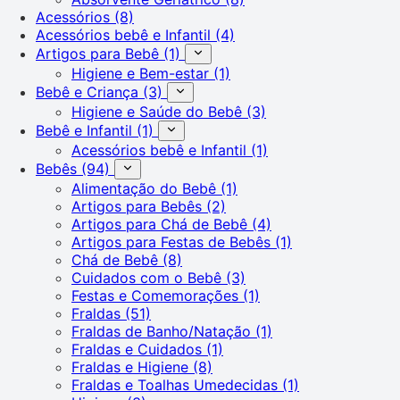
Acessórios
(8)
Acessórios bebê e Infantil
(4)
Artigos para Bebê
(1)
Higiene e Bem-estar
(1)
Bebê e Criança
(3)
Higiene e Saúde do Bebê
(3)
Bebê e Infantil
(1)
Acessórios bebê e Infantil
(1)
Bebês
(94)
Alimentação do Bebê
(1)
Artigos para Bebês
(2)
Artigos para Chá de Bebê
(4)
Artigos para Festas de Bebês
(1)
Chá de Bebê
(8)
Cuidados com o Bebê
(3)
Festas e Comemorações
(1)
Fraldas
(51)
Fraldas de Banho/Natação
(1)
Fraldas e Cuidados
(1)
Fraldas e Higiene
(8)
Fraldas e Toalhas Umedecidas
(1)