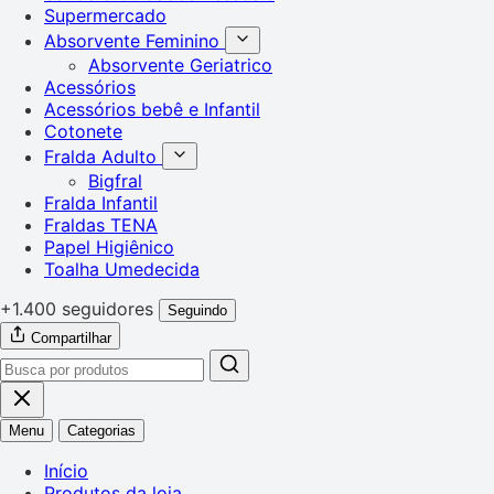
Supermercado
Absorvente Feminino
Absorvente Geriatrico
Acessórios
Acessórios bebê e Infantil
Cotonete
Fralda Adulto
Bigfral
Fralda Infantil
Fraldas TENA
Papel Higiênico
Toalha Umedecida
+1.400 seguidores
Seguindo
Compartilhar
Menu
Categorias
Início
Produtos da loja