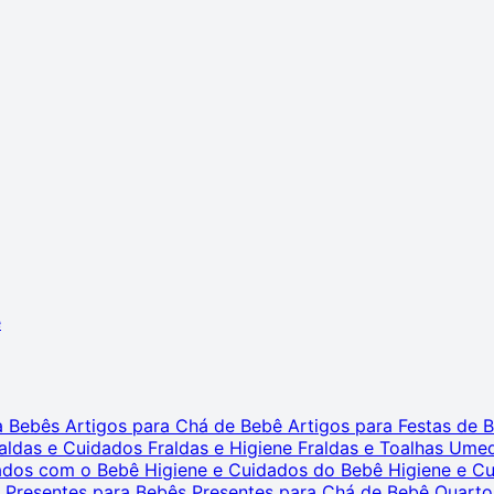
ê
ra Bebês
Artigos para Chá de Bebê
Artigos para Festas de
aldas e Cuidados
Fraldas e Higiene
Fraldas e Toalhas Ume
dados com o Bebê
Higiene e Cuidados do Bebê
Higiene e C
s
Presentes para Bebês
Presentes para Chá de Bebê
Quarto