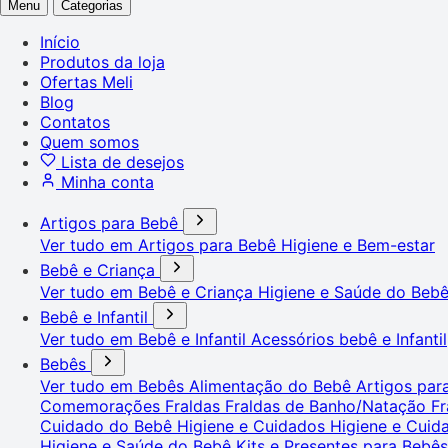
Menu
Categorias
Início
Produtos da loja
Ofertas Meli
Blog
Contatos
Quem somos
Lista de desejos
Minha conta
Artigos para Bebê
Ver tudo em Artigos para Bebê
Higiene e Bem-estar
Bebê e Criança
Ver tudo em Bebê e Criança
Higiene e Saúde do Beb
Bebê e Infantil
Ver tudo em Bebê e Infantil
Acessórios bebê e Infantil
Bebês
Ver tudo em Bebês
Alimentação do Bebê
Artigos pa
Comemorações
Fraldas
Fraldas de Banho/Natação
Fr
Cuidado do Bebê
Higiene e Cuidados
Higiene e Cui
Higiene e Saúde do Bebê
Kits e Presentes para Bebê