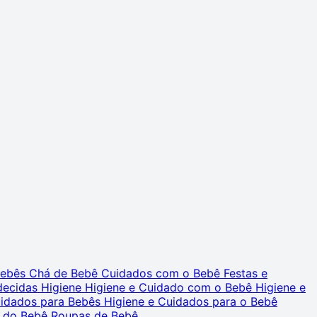
 Bebês
Chá de Bebê
Cuidados com o Bebê
Festas e
decidas
Higiene
Higiene e Cuidado com o Bebê
Higiene e
uidados para Bebês
Higiene e Cuidados para o Bebê
 do Bebê
Roupas de Bebê