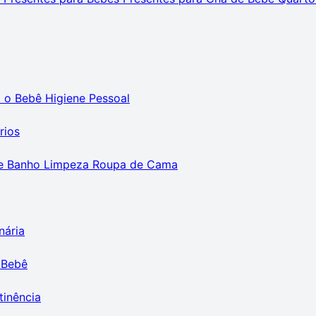
m o Bebê
Higiene Pessoal
rios
e Banho
Limpeza
Roupa de Cama
nária
 Bebê
tinência