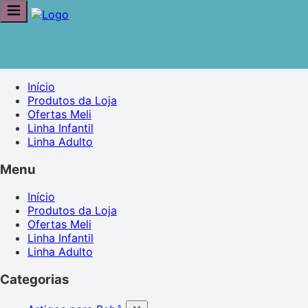
Início
Produtos da Loja
Ofertas Meli
Linha Infantil
Linha Adulto
Menu
Início
Produtos da Loja
Ofertas Meli
Linha Infantil
Linha Adulto
Categorias