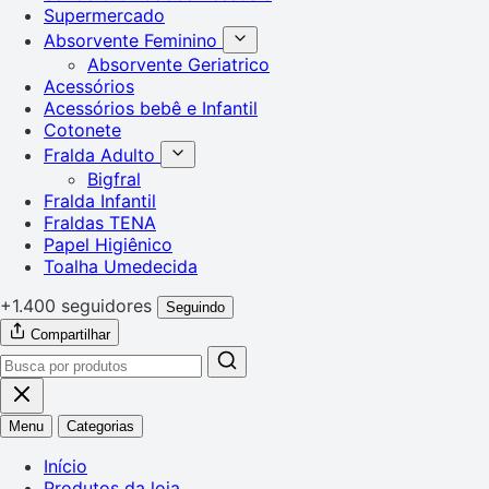
Supermercado
Absorvente Feminino
Absorvente Geriatrico
Acessórios
Acessórios bebê e Infantil
Cotonete
Fralda Adulto
Bigfral
Fralda Infantil
Fraldas TENA
Papel Higiênico
Toalha Umedecida
+1.400 seguidores
Seguindo
Compartilhar
Menu
Categorias
Início
Produtos da loja