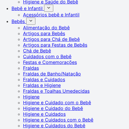
Higiene e Saúde do Bebê
Bebê e Infantil
Acessórios bebê e Infantil
Bebês
Alimentação do Bebê
Artigos para Bebês
Artigos para Chá de Bebê
Artigos para Festas de Bebês
Chá de Bebê
Cuidados com o Bebê
Festas e Comemorações
Fraldas
Fraldas de Banho/Natação
Fraldas e Cuidados
Fraldas e Higiene
Fraldas e Toalhas Umedecidas
Higiene
Higiene e Cuidado com o Bebê
Higiene e Cuidado do Bebê
Higiene e Cuidados
Higiene e Cuidados com o Bebê
Higiene e Cuidados do Bebê