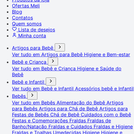
Ofertas Meli
Blog
Contatos
Quem somos
Lista de desejos
Minha conta
Artigos para Bebê
Ver tudo em Artigos para Bebê
Higiene e Bem-estar
Bebê e Criança
Ver tudo em Bebê e Criança
Higiene e Saúde do
Bebê
Bebê e Infantil
Ver tudo em Bebê e Infantil
Acessórios bebê e Infantil
Bebês
Ver tudo em Bebês
Alimentação do Bebê
Artigos
para Bebês
Artigos para Chá de Bebê
Artigos para
Festas de Bebês
Chá de Bebê
Cuidados com o Bebê
Festas e Comemorações
Fraldas
Fraldas de
Banho/Natação
Fraldas e Cuidados
Fraldas e Higiene
Fraldas e Toalhas Umedecidas
Higiene
Higiene e