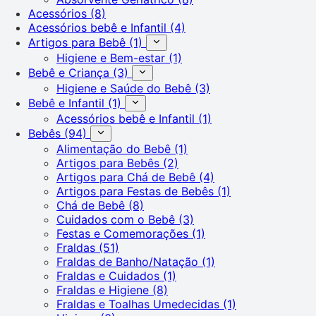
Acessórios
(8)
Acessórios bebê e Infantil
(4)
Artigos para Bebê
(1)
Higiene e Bem-estar
(1)
Bebê e Criança
(3)
Higiene e Saúde do Bebê
(3)
Bebê e Infantil
(1)
Acessórios bebê e Infantil
(1)
Bebês
(94)
Alimentação do Bebê
(1)
Artigos para Bebês
(2)
Artigos para Chá de Bebê
(4)
Artigos para Festas de Bebês
(1)
Chá de Bebê
(8)
Cuidados com o Bebê
(3)
Festas e Comemorações
(1)
Fraldas
(51)
Fraldas de Banho/Natação
(1)
Fraldas e Cuidados
(1)
Fraldas e Higiene
(8)
Fraldas e Toalhas Umedecidas
(1)