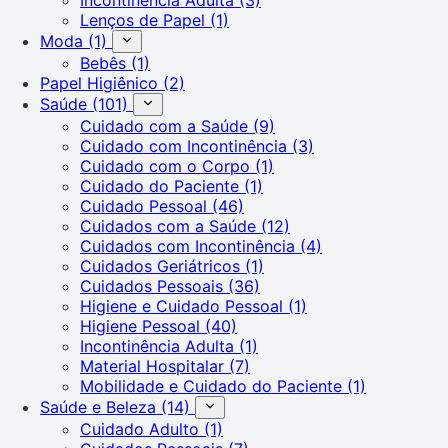
Lenços de Papel
(1)
Moda
(1)
Bebês
(1)
Papel Higiênico
(2)
Saúde
(101)
Cuidado com a Saúde
(9)
Cuidado com Incontinência
(3)
Cuidado com o Corpo
(1)
Cuidado do Paciente
(1)
Cuidado Pessoal
(46)
Cuidados com a Saúde
(12)
Cuidados com Incontinência
(4)
Cuidados Geriátricos
(1)
Cuidados Pessoais
(36)
Higiene e Cuidado Pessoal
(1)
Higiene Pessoal
(40)
Incontinência Adulta
(1)
Material Hospitalar
(7)
Mobilidade e Cuidado do Paciente
(1)
Saúde e Beleza
(14)
Cuidado Adulto
(1)