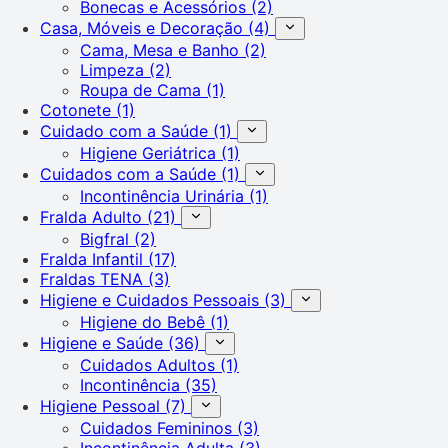
Bonecas e Acessórios
(2)
Casa, Móveis e Decoração
(4)
Cama, Mesa e Banho
(2)
Limpeza
(2)
Roupa de Cama
(1)
Cotonete
(1)
Cuidado com a Saúde
(1)
Higiene Geriátrica
(1)
Cuidados com a Saúde
(1)
Incontinência Urinária
(1)
Fralda Adulto
(21)
Bigfral
(2)
Fralda Infantil
(17)
Fraldas TENA
(3)
Higiene e Cuidados Pessoais
(3)
Higiene do Bebê
(1)
Higiene e Saúde
(36)
Cuidados Adultos
(1)
Incontinência
(35)
Higiene Pessoal
(7)
Cuidados Femininos
(3)
Incontinência Adulta
(3)