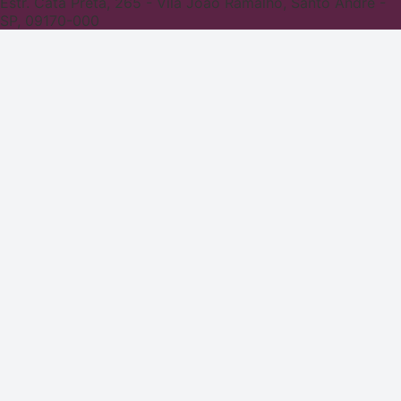
Estr. Cata Preta, 265 - Vila João Ramalho, Santo André -
SP, 09170-000