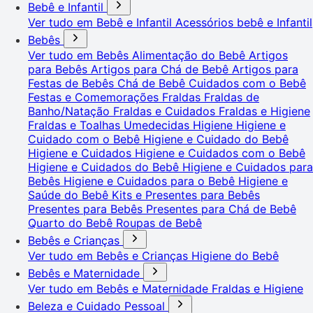
Bebê e Infantil
Ver tudo em Bebê e Infantil
Acessórios bebê e Infantil
Bebês
Ver tudo em Bebês
Alimentação do Bebê
Artigos
para Bebês
Artigos para Chá de Bebê
Artigos para
Festas de Bebês
Chá de Bebê
Cuidados com o Bebê
Festas e Comemorações
Fraldas
Fraldas de
Banho/Natação
Fraldas e Cuidados
Fraldas e Higiene
Fraldas e Toalhas Umedecidas
Higiene
Higiene e
Cuidado com o Bebê
Higiene e Cuidado do Bebê
Higiene e Cuidados
Higiene e Cuidados com o Bebê
Higiene e Cuidados do Bebê
Higiene e Cuidados para
Bebês
Higiene e Cuidados para o Bebê
Higiene e
Saúde do Bebê
Kits e Presentes para Bebês
Presentes para Bebês
Presentes para Chá de Bebê
Quarto do Bebê
Roupas de Bebê
Bebês e Crianças
Ver tudo em Bebês e Crianças
Higiene do Bebê
Bebês e Maternidade
Ver tudo em Bebês e Maternidade
Fraldas e Higiene
Beleza e Cuidado Pessoal