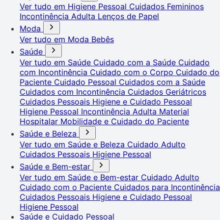
Ver tudo em Higiene Pessoal
Cuidados Femininos
Incontinência Adulta
Lenços de Papel
Moda
Ver tudo em Moda
Bebês
Saúde
Ver tudo em Saúde
Cuidado com a Saúde
Cuidado
com Incontinência
Cuidado com o Corpo
Cuidado do
Paciente
Cuidado Pessoal
Cuidados com a Saúde
Cuidados com Incontinência
Cuidados Geriátricos
Cuidados Pessoais
Higiene e Cuidado Pessoal
Higiene Pessoal
Incontinência Adulta
Material
Hospitalar
Mobilidade e Cuidado do Paciente
Saúde e Beleza
Ver tudo em Saúde e Beleza
Cuidado Adulto
Cuidados Pessoais
Higiene Pessoal
Saúde e Bem-estar
Ver tudo em Saúde e Bem-estar
Cuidado Adulto
Cuidado com o Paciente
Cuidados para Incontinência
Cuidados Pessoais
Higiene e Cuidado Pessoal
Higiene Pessoal
Saúde e Cuidado Pessoal