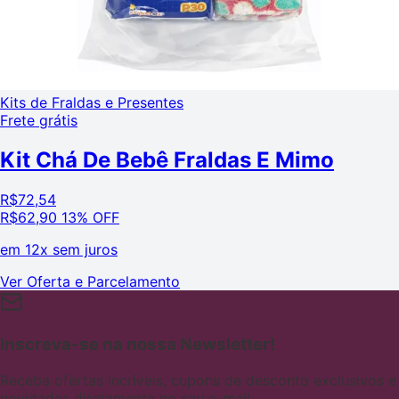
Kits de Fraldas e Presentes
Frete grátis
Kit Chá De Bebê Fraldas E Mimo
R$
72,54
R$
62,90
13% OFF
em
12x sem juros
Ver Oferta e Parcelamento
Inscreva-se na nossa Newsletter!
Receba ofertas incríveis, cupons de desconto exclusivos e
novidades diretamente no seu e-mail.