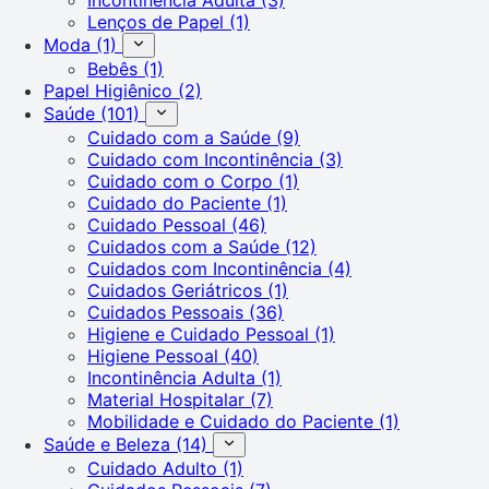
Lenços de Papel
(1)
Moda
(1)
Bebês
(1)
Papel Higiênico
(2)
Saúde
(101)
Cuidado com a Saúde
(9)
Cuidado com Incontinência
(3)
Cuidado com o Corpo
(1)
Cuidado do Paciente
(1)
Cuidado Pessoal
(46)
Cuidados com a Saúde
(12)
Cuidados com Incontinência
(4)
Cuidados Geriátricos
(1)
Cuidados Pessoais
(36)
Higiene e Cuidado Pessoal
(1)
Higiene Pessoal
(40)
Incontinência Adulta
(1)
Material Hospitalar
(7)
Mobilidade e Cuidado do Paciente
(1)
Saúde e Beleza
(14)
Cuidado Adulto
(1)