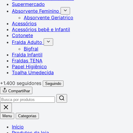
Supermercado
Absorvente Feminino
Absorvente Geriatrico
Acessórios
Acessórios bebê e Infantil
Cotonete
Fralda Adulto
Bigfral
Fralda Infantil
Fraldas TENA
Papel Higiênico
Toalha Umedecida
+1.400 seguidores
Seguindo
Compartilhar
Menu
Categorias
Início
Produtos da loja