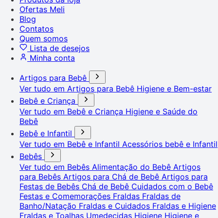
Ofertas Meli
Blog
Contatos
Quem somos
Lista de desejos
Minha conta
Artigos para Bebê
Ver tudo em Artigos para Bebê
Higiene e Bem-estar
Bebê e Criança
Ver tudo em Bebê e Criança
Higiene e Saúde do
Bebê
Bebê e Infantil
Ver tudo em Bebê e Infantil
Acessórios bebê e Infantil
Bebês
Ver tudo em Bebês
Alimentação do Bebê
Artigos
para Bebês
Artigos para Chá de Bebê
Artigos para
Festas de Bebês
Chá de Bebê
Cuidados com o Bebê
Festas e Comemorações
Fraldas
Fraldas de
Banho/Natação
Fraldas e Cuidados
Fraldas e Higiene
Fraldas e Toalhas Umedecidas
Higiene
Higiene e