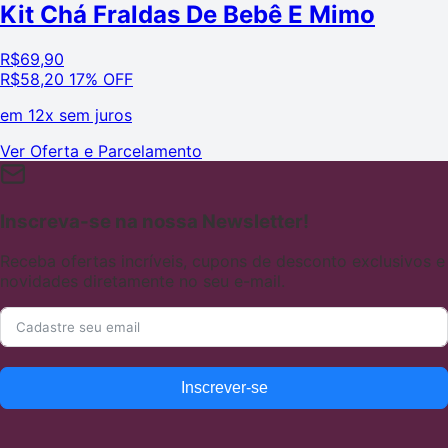
Kit Chá Fraldas De Bebê E Mimo
R$
69,90
R$
58,20
17% OFF
em
12x sem juros
Ver Oferta e Parcelamento
Inscreva-se na nossa Newsletter!
Receba ofertas incríveis, cupons de desconto exclusivos e
novidades diretamente no seu e-mail.
Inscrever-se