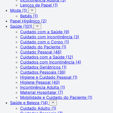
Lenços de Papel
(1)
Moda
(1)
Bebês
(1)
Papel Higiênico
(2)
Saúde
(101)
Cuidado com a Saúde
(9)
Cuidado com Incontinência
(3)
Cuidado com o Corpo
(1)
Cuidado do Paciente
(1)
Cuidado Pessoal
(46)
Cuidados com a Saúde
(12)
Cuidados com Incontinência
(4)
Cuidados Geriátricos
(1)
Cuidados Pessoais
(36)
Higiene e Cuidado Pessoal
(1)
Higiene Pessoal
(40)
Incontinência Adulta
(1)
Material Hospitalar
(7)
Mobilidade e Cuidado do Paciente
(1)
Saúde e Beleza
(14)
Cuidado Adulto
(1)