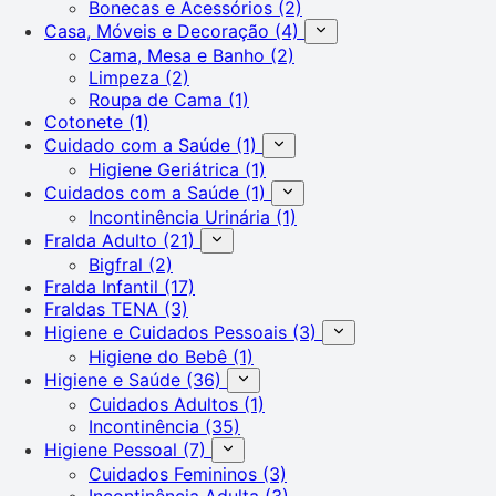
Bonecas e Acessórios
(2)
Casa, Móveis e Decoração
(4)
Cama, Mesa e Banho
(2)
Limpeza
(2)
Roupa de Cama
(1)
Cotonete
(1)
Cuidado com a Saúde
(1)
Higiene Geriátrica
(1)
Cuidados com a Saúde
(1)
Incontinência Urinária
(1)
Fralda Adulto
(21)
Bigfral
(2)
Fralda Infantil
(17)
Fraldas TENA
(3)
Higiene e Cuidados Pessoais
(3)
Higiene do Bebê
(1)
Higiene e Saúde
(36)
Cuidados Adultos
(1)
Incontinência
(35)
Higiene Pessoal
(7)
Cuidados Femininos
(3)
Incontinência Adulta
(3)