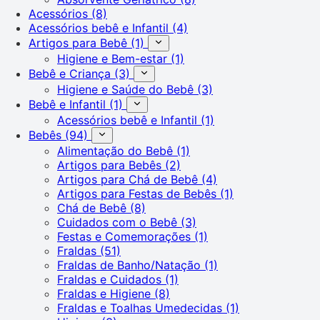
Acessórios
(8)
Acessórios bebê e Infantil
(4)
Artigos para Bebê
(1)
Higiene e Bem-estar
(1)
Bebê e Criança
(3)
Higiene e Saúde do Bebê
(3)
Bebê e Infantil
(1)
Acessórios bebê e Infantil
(1)
Bebês
(94)
Alimentação do Bebê
(1)
Artigos para Bebês
(2)
Artigos para Chá de Bebê
(4)
Artigos para Festas de Bebês
(1)
Chá de Bebê
(8)
Cuidados com o Bebê
(3)
Festas e Comemorações
(1)
Fraldas
(51)
Fraldas de Banho/Natação
(1)
Fraldas e Cuidados
(1)
Fraldas e Higiene
(8)
Fraldas e Toalhas Umedecidas
(1)