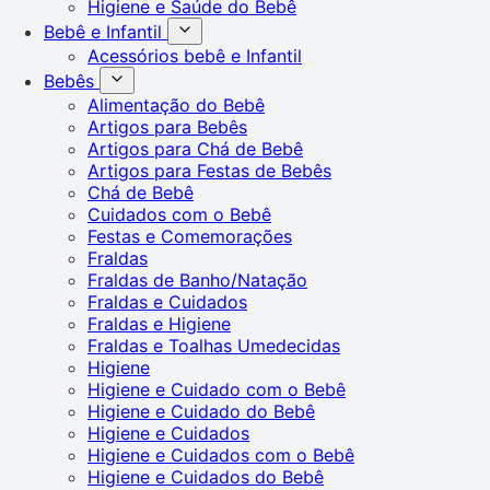
Higiene e Saúde do Bebê
Bebê e Infantil
Acessórios bebê e Infantil
Bebês
Alimentação do Bebê
Artigos para Bebês
Artigos para Chá de Bebê
Artigos para Festas de Bebês
Chá de Bebê
Cuidados com o Bebê
Festas e Comemorações
Fraldas
Fraldas de Banho/Natação
Fraldas e Cuidados
Fraldas e Higiene
Fraldas e Toalhas Umedecidas
Higiene
Higiene e Cuidado com o Bebê
Higiene e Cuidado do Bebê
Higiene e Cuidados
Higiene e Cuidados com o Bebê
Higiene e Cuidados do Bebê