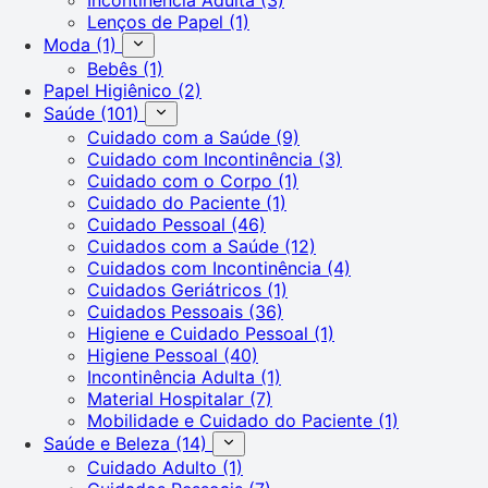
Lenços de Papel
(1)
Moda
(1)
Bebês
(1)
Papel Higiênico
(2)
Saúde
(101)
Cuidado com a Saúde
(9)
Cuidado com Incontinência
(3)
Cuidado com o Corpo
(1)
Cuidado do Paciente
(1)
Cuidado Pessoal
(46)
Cuidados com a Saúde
(12)
Cuidados com Incontinência
(4)
Cuidados Geriátricos
(1)
Cuidados Pessoais
(36)
Higiene e Cuidado Pessoal
(1)
Higiene Pessoal
(40)
Incontinência Adulta
(1)
Material Hospitalar
(7)
Mobilidade e Cuidado do Paciente
(1)
Saúde e Beleza
(14)
Cuidado Adulto
(1)