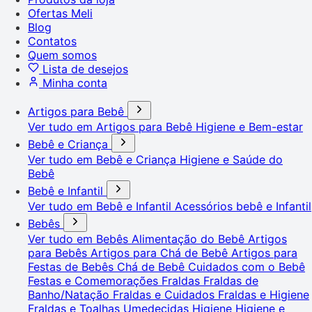
Ofertas Meli
Blog
Contatos
Quem somos
Lista de desejos
Minha conta
Artigos para Bebê
Ver tudo em Artigos para Bebê
Higiene e Bem-estar
Bebê e Criança
Ver tudo em Bebê e Criança
Higiene e Saúde do
Bebê
Bebê e Infantil
Ver tudo em Bebê e Infantil
Acessórios bebê e Infantil
Bebês
Ver tudo em Bebês
Alimentação do Bebê
Artigos
para Bebês
Artigos para Chá de Bebê
Artigos para
Festas de Bebês
Chá de Bebê
Cuidados com o Bebê
Festas e Comemorações
Fraldas
Fraldas de
Banho/Natação
Fraldas e Cuidados
Fraldas e Higiene
Fraldas e Toalhas Umedecidas
Higiene
Higiene e