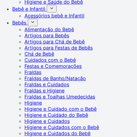
Higiene e Saúde do Bebê
Bebê e Infantil
Acessórios bebê e Infantil
Bebês
Alimentação do Bebê
Artigos para Bebês
Artigos para Chá de Bebê
Artigos para Festas de Bebês
Chá de Bebê
Cuidados com o Bebê
Festas e Comemorações
Fraldas
Fraldas de Banho/Natação
Fraldas e Cuidados
Fraldas e Higiene
Fraldas e Toalhas Umedecidas
Higiene
Higiene e Cuidado com o Bebê
Higiene e Cuidado do Bebê
Higiene e Cuidados
Higiene e Cuidados com o Bebê
Higiene e Cuidados do Bebê