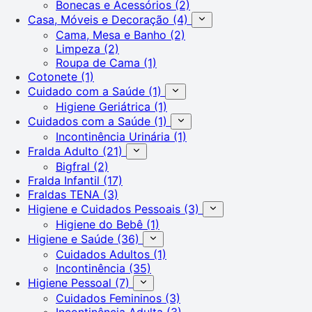
Bonecas e Acessórios
(2)
Casa, Móveis e Decoração
(4)
Cama, Mesa e Banho
(2)
Limpeza
(2)
Roupa de Cama
(1)
Cotonete
(1)
Cuidado com a Saúde
(1)
Higiene Geriátrica
(1)
Cuidados com a Saúde
(1)
Incontinência Urinária
(1)
Fralda Adulto
(21)
Bigfral
(2)
Fralda Infantil
(17)
Fraldas TENA
(3)
Higiene e Cuidados Pessoais
(3)
Higiene do Bebê
(1)
Higiene e Saúde
(36)
Cuidados Adultos
(1)
Incontinência
(35)
Higiene Pessoal
(7)
Cuidados Femininos
(3)
Incontinência Adulta
(3)