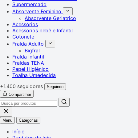
Supermercado
Absorvente Feminino
Absorvente Geriatrico
Acessórios
Acessórios bebê e Infantil
Cotonete
Fralda Adulto
Bigfral
Fralda Infantil
Fraldas TENA
Papel Higiênico
Toalha Umedecida
+1.400 seguidores
Seguindo
Compartilhar
Menu
Categorias
Início
Produtos da loja