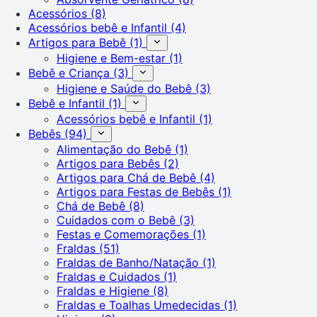
Acessórios
(8)
Acessórios bebê e Infantil
(4)
Artigos para Bebê
(1)
Higiene e Bem-estar
(1)
Bebê e Criança
(3)
Higiene e Saúde do Bebê
(3)
Bebê e Infantil
(1)
Acessórios bebê e Infantil
(1)
Bebês
(94)
Alimentação do Bebê
(1)
Artigos para Bebês
(2)
Artigos para Chá de Bebê
(4)
Artigos para Festas de Bebês
(1)
Chá de Bebê
(8)
Cuidados com o Bebê
(3)
Festas e Comemorações
(1)
Fraldas
(51)
Fraldas de Banho/Natação
(1)
Fraldas e Cuidados
(1)
Fraldas e Higiene
(8)
Fraldas e Toalhas Umedecidas
(1)