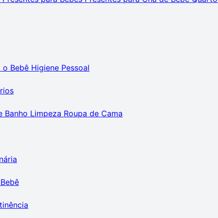
m o Bebê
Higiene Pessoal
rios
e Banho
Limpeza
Roupa de Cama
nária
 Bebê
tinência