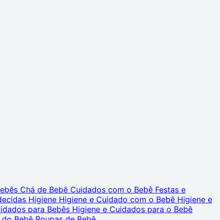
 Bebês
Chá de Bebê
Cuidados com o Bebê
Festas e
decidas
Higiene
Higiene e Cuidado com o Bebê
Higiene e
uidados para Bebês
Higiene e Cuidados para o Bebê
 do Bebê
Roupas de Bebê