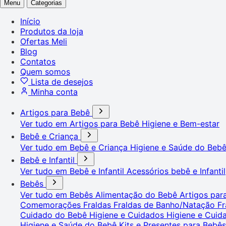
Menu
Categorias
Início
Produtos da loja
Ofertas Meli
Blog
Contatos
Quem somos
Lista de desejos
Minha conta
Artigos para Bebê
Ver tudo em Artigos para Bebê
Higiene e Bem-estar
Bebê e Criança
Ver tudo em Bebê e Criança
Higiene e Saúde do Beb
Bebê e Infantil
Ver tudo em Bebê e Infantil
Acessórios bebê e Infantil
Bebês
Ver tudo em Bebês
Alimentação do Bebê
Artigos pa
Comemorações
Fraldas
Fraldas de Banho/Natação
Fr
Cuidado do Bebê
Higiene e Cuidados
Higiene e Cui
Higiene e Saúde do Bebê
Kits e Presentes para Bebê