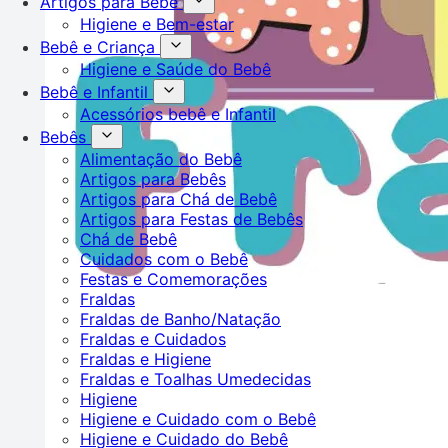
Artigos para Bebê
Higiene e Bem-estar
Bebê e Criança
Higiene e Saúde do Bebê
Bebê e Infantil
Acessórios bebê e Infantil
Bebês
Alimentação do Bebê
Artigos para Bebês
Artigos para Chá de Bebê
Artigos para Festas de Bebês
Chá de Bebê
Cuidados com o Bebê
Festas e Comemorações
Fraldas
Fraldas de Banho/Natação
Fraldas e Cuidados
Fraldas e Higiene
Fraldas e Toalhas Umedecidas
Higiene
Higiene e Cuidado com o Bebê
Higiene e Cuidado do Bebê