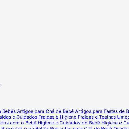
ê
ra Bebês
Artigos para Chá de Bebê
Artigos para Festas de
aldas e Cuidados
Fraldas e Higiene
Fraldas e Toalhas Ume
dados com o Bebê
Higiene e Cuidados do Bebê
Higiene e C
s
Presentes para Bebês
Presentes para Chá de Bebê
Quarto