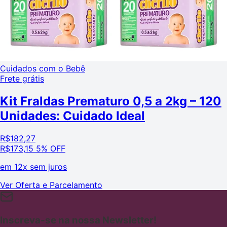
Cuidados com o Bebê
Frete grátis
Kit Fraldas Prematuro 0,5 a 2kg – 120
Unidades: Cuidado Ideal
R$
182,27
R$
173,15
5% OFF
em
12x sem juros
Ver Oferta e Parcelamento
Inscreva-se na nossa Newsletter!