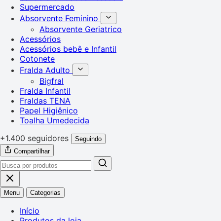
Supermercado
Absorvente Feminino
Absorvente Geriatrico
Acessórios
Acessórios bebê e Infantil
Cotonete
Fralda Adulto
Bigfral
Fralda Infantil
Fraldas TENA
Papel Higiênico
Toalha Umedecida
+1.400 seguidores
Seguindo
Compartilhar
Menu
Categorias
Início
Produtos da loja