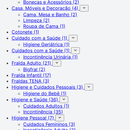
Bonecas e Acessórios
(2)
Casa, Móveis e Decoração
(4)
Cama, Mesa e Banho
(2)
Limpeza
(2)
Roupa de Cama
(1)
Cotonete
(1)
Cuidado com a Saúde
(1)
Higiene Geriátrica
(1)
Cuidados com a Saúde
(1)
Incontinência Urinária
(1)
Fralda Adulto
(21)
Bigfral
(2)
Fralda Infantil
(17)
Fraldas TENA
(3)
Higiene e Cuidados Pessoais
(3)
Higiene do Bebê
(1)
Higiene e Saúde
(36)
Cuidados Adultos
(1)
Incontinência
(35)
Higiene Pessoal
(7)
Cuidados Femininos
(3)
Incontinência Adulta
(3)