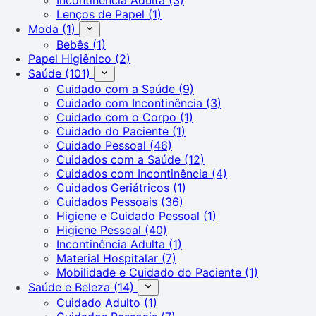
Lenços de Papel
(1)
Moda
(1)
Bebês
(1)
Papel Higiênico
(2)
Saúde
(101)
Cuidado com a Saúde
(9)
Cuidado com Incontinência
(3)
Cuidado com o Corpo
(1)
Cuidado do Paciente
(1)
Cuidado Pessoal
(46)
Cuidados com a Saúde
(12)
Cuidados com Incontinência
(4)
Cuidados Geriátricos
(1)
Cuidados Pessoais
(36)
Higiene e Cuidado Pessoal
(1)
Higiene Pessoal
(40)
Incontinência Adulta
(1)
Material Hospitalar
(7)
Mobilidade e Cuidado do Paciente
(1)
Saúde e Beleza
(14)
Cuidado Adulto
(1)