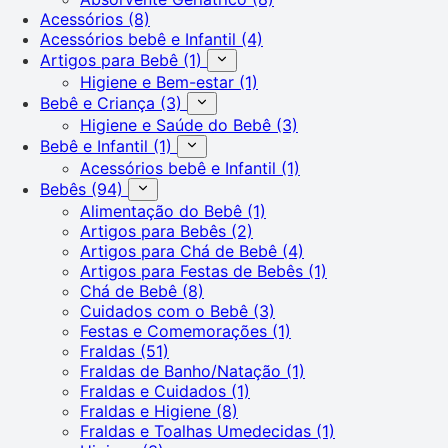
Acessórios
(8)
Acessórios bebê e Infantil
(4)
Artigos para Bebê
(1)
Higiene e Bem-estar
(1)
Bebê e Criança
(3)
Higiene e Saúde do Bebê
(3)
Bebê e Infantil
(1)
Acessórios bebê e Infantil
(1)
Bebês
(94)
Alimentação do Bebê
(1)
Artigos para Bebês
(2)
Artigos para Chá de Bebê
(4)
Artigos para Festas de Bebês
(1)
Chá de Bebê
(8)
Cuidados com o Bebê
(3)
Festas e Comemorações
(1)
Fraldas
(51)
Fraldas de Banho/Natação
(1)
Fraldas e Cuidados
(1)
Fraldas e Higiene
(8)
Fraldas e Toalhas Umedecidas
(1)