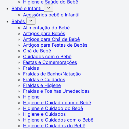
Higiene e Saúde do Bebê
Bebê e Infantil
Acessórios bebê e Infantil
Bebês
Alimentação do Bebê
Artigos para Bebês
Artigos para Chá de Bebê
Artigos para Festas de Bebês
Chá de Bebê
Cuidados com o Bebê
Festas e Comemorações
Fraldas
Fraldas de Banho/Natação
Fraldas e Cuidados
Fraldas e Higiene
Fraldas e Toalhas Umedecidas
Higiene
Higiene e Cuidado com o Bebê
Higiene e Cuidado do Bebê
Higiene e Cuidados
Higiene e Cuidados com o Bebê
Higiene e Cuidados do Bebê