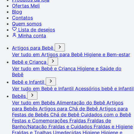
Ofertas Meli
Blog
Contatos
Quem somos
Lista de desejos
Minha conta
Artigos para Bebê
Ver tudo em Artigos para Bebê
Higiene e Bem-estar
Bebê e Criança
Ver tudo em Bebê e Criança
Higiene e Saúde do
Bebê
Bebê e Infantil
Ver tudo em Bebê e Infantil
Acessórios bebê e Infantil
Bebês
Ver tudo em Bebês
Alimentação do Bebê
Artigos
para Bebês
Artigos para Chá de Bebê
Artigos para
Festas de Bebês
Chá de Bebê
Cuidados com o Bebê
Festas e Comemorações
Fraldas
Fraldas de
Banho/Natação
Fraldas e Cuidados
Fraldas e Higiene
Fraldas e Toalhas Umedecidas
Higiene
Higiene e