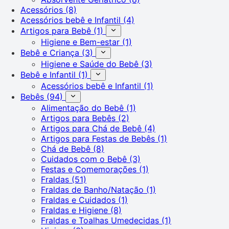
Acessórios
(8)
Acessórios bebê e Infantil
(4)
Artigos para Bebê
(1)
Higiene e Bem-estar
(1)
Bebê e Criança
(3)
Higiene e Saúde do Bebê
(3)
Bebê e Infantil
(1)
Acessórios bebê e Infantil
(1)
Bebês
(94)
Alimentação do Bebê
(1)
Artigos para Bebês
(2)
Artigos para Chá de Bebê
(4)
Artigos para Festas de Bebês
(1)
Chá de Bebê
(8)
Cuidados com o Bebê
(3)
Festas e Comemorações
(1)
Fraldas
(51)
Fraldas de Banho/Natação
(1)
Fraldas e Cuidados
(1)
Fraldas e Higiene
(8)
Fraldas e Toalhas Umedecidas
(1)