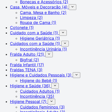
Bonecas e Acessórios
(2)
Casa, Móveis e Decoração
(4)
Cama, Mesa e Banho
(2)
Limpeza
(2)
Roupa de Cama
(1)
Cotonete
(1)
Cuidado com a Saúde
(1)
Higiene Geriátrica
(1)
Cuidados com a Saúde
(1)
Incontinência Urinária
(1)
Fralda Adulto
(21)
Bigfral
(2)
Fralda Infantil
(17)
Fraldas TENA
(3)
Higiene e Cuidados Pessoais
(3)
Higiene do Bebê
(1)
Higiene e Saúde
(36)
Cuidados Adultos
(1)
Incontinência
(35)
Higiene Pessoal
(7)
Cuidados Femininos
(3)
Incontinência Adulta
(3)