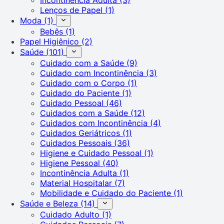
Lenços de Papel
(1)
Moda
(1)
Bebês
(1)
Papel Higiênico
(2)
Saúde
(101)
Cuidado com a Saúde
(9)
Cuidado com Incontinência
(3)
Cuidado com o Corpo
(1)
Cuidado do Paciente
(1)
Cuidado Pessoal
(46)
Cuidados com a Saúde
(12)
Cuidados com Incontinência
(4)
Cuidados Geriátricos
(1)
Cuidados Pessoais
(36)
Higiene e Cuidado Pessoal
(1)
Higiene Pessoal
(40)
Incontinência Adulta
(1)
Material Hospitalar
(7)
Mobilidade e Cuidado do Paciente
(1)
Saúde e Beleza
(14)
Cuidado Adulto
(1)