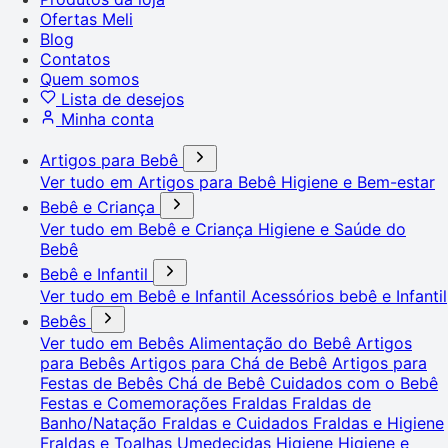
Ofertas Meli
Blog
Contatos
Quem somos
Lista de desejos
Minha conta
Artigos para Bebê
Ver tudo em Artigos para Bebê
Higiene e Bem-estar
Bebê e Criança
Ver tudo em Bebê e Criança
Higiene e Saúde do
Bebê
Bebê e Infantil
Ver tudo em Bebê e Infantil
Acessórios bebê e Infantil
Bebês
Ver tudo em Bebês
Alimentação do Bebê
Artigos
para Bebês
Artigos para Chá de Bebê
Artigos para
Festas de Bebês
Chá de Bebê
Cuidados com o Bebê
Festas e Comemorações
Fraldas
Fraldas de
Banho/Natação
Fraldas e Cuidados
Fraldas e Higiene
Fraldas e Toalhas Umedecidas
Higiene
Higiene e