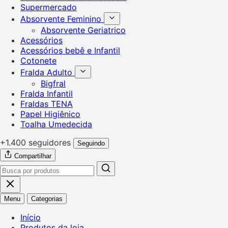
Supermercado
Absorvente Feminino
Absorvente Geriatrico
Acessórios
Acessórios bebê e Infantil
Cotonete
Fralda Adulto
Bigfral
Fralda Infantil
Fraldas TENA
Papel Higiênico
Toalha Umedecida
+1.400 seguidores
Seguindo
Compartilhar
Menu
Categorias
Início
Produtos da loja