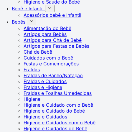
Higiene e Saúde do Bebê
Bebê e Infantil
Acessórios bebê e Infantil
Bebês
Alimentação do Bebê
Artigos para Bebês
Artigos para Chá de Bebê
Artigos para Festas de Bebês
Chá de Bebê
Cuidados com o Bebê
Festas e Comemorações
Fraldas
Fraldas de Banho/Natação
Fraldas e Cuidados
Fraldas e Higiene
Fraldas e Toalhas Umedecidas
Higiene
Higiene e Cuidado com o Bebê
Higiene e Cuidado do Bebê
Higiene e Cuidados
Higiene e Cuidados com o Bebê
Higiene e Cuidados do Bebê