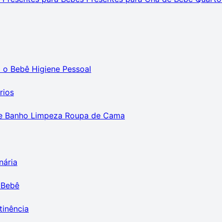
m o Bebê
Higiene Pessoal
rios
e Banho
Limpeza
Roupa de Cama
nária
 Bebê
tinência