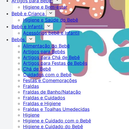
Artigos para Bebê
Higiene e Bem-estar
Bebê e Criança
Higiene e Saúde do Bebê
Bebê e Infantil
Acessórios bebê e Infantil
Bebês
Alimentação do Bebê
Artigos para Bebês
Artigos para Chá de Bebê
Artigos para Festas de Bebês
Chá de Bebê
Cuidados com o Bebê
Festas e Comemorações
Fraldas
Fraldas de Banho/Natação
Fraldas e Cuidados
Fraldas e Higiene
Fraldas e Toalhas Umedecidas
Higiene
Higiene e Cuidado com o Bebê
Higiene e Cuidado do Bebê