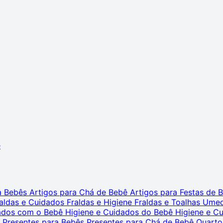
ê
ra Bebês
Artigos para Chá de Bebê
Artigos para Festas de
aldas e Cuidados
Fraldas e Higiene
Fraldas e Toalhas Ume
dados com o Bebê
Higiene e Cuidados do Bebê
Higiene e C
s
Presentes para Bebês
Presentes para Chá de Bebê
Quarto