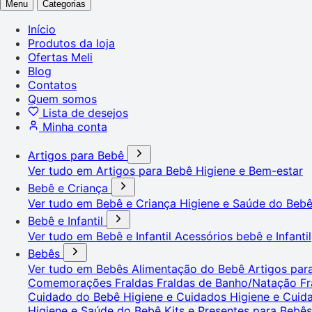
Menu
Categorias
Início
Produtos da loja
Ofertas Meli
Blog
Contatos
Quem somos
Lista de desejos
Minha conta
Artigos para Bebê
Ver tudo em Artigos para Bebê
Higiene e Bem-estar
Bebê e Criança
Ver tudo em Bebê e Criança
Higiene e Saúde do Beb
Bebê e Infantil
Ver tudo em Bebê e Infantil
Acessórios bebê e Infantil
Bebês
Ver tudo em Bebês
Alimentação do Bebê
Artigos pa
Comemorações
Fraldas
Fraldas de Banho/Natação
Fr
Cuidado do Bebê
Higiene e Cuidados
Higiene e Cui
Higiene e Saúde do Bebê
Kits e Presentes para Bebê