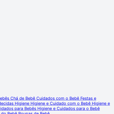
 Bebês
Chá de Bebê
Cuidados com o Bebê
Festas e
decidas
Higiene
Higiene e Cuidado com o Bebê
Higiene e
uidados para Bebês
Higiene e Cuidados para o Bebê
 do Bebê
Roupas de Bebê