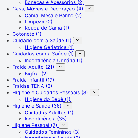
Bonecas e Acessórios
(2)
Casa, Móveis e Decoração
(4)
Cama, Mesa e Banho
(2)
Limpeza
(2)
Roupa de Cama
(1)
Cotonete
(1)
Cuidado com a Saúde
(1)
Higiene Geriátrica
(1)
Cuidados com a Saúde
(1)
Incontinência Urinária
(1)
Fralda Adulto
(21)
Bigfral
(2)
Fralda Infantil
(17)
Fraldas TENA
(3)
Higiene e Cuidados Pessoais
(3)
Higiene do Bebê
(1)
Higiene e Saúde
(36)
Cuidados Adultos
(1)
Incontinência
(35)
Higiene Pessoal
(7)
Cuidados Femininos
(3)
Incontinência Adulta
(3)