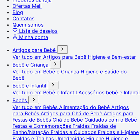
Ofertas Meli
Blog
Contatos
Quem somos
Lista de desejos
Minha conta
Artigos para Bebê
Ver tudo em Artigos para Bebê
Higiene e Bem-estar
Bebê e Criança
Ver tudo em Bebê e Criança
Higiene e Saúde do
Bebê
Bebê e Infantil
Ver tudo em Bebê e Infantil
Acessórios bebê e Infantil
Bebês
Ver tudo em Bebês
Alimentação do Bebê
Artigos
para Bebês
Artigos para Chá de Bebê
Artigos para
Festas de Bebês
Chá de Bebê
Cuidados com o Bebê
Festas e Comemorações
Fraldas
Fraldas de
Banho/Natação
Fraldas e Cuidados
Fraldas e Higiene
Fraldas e Toalhas Umedecidas
Higiene
Higiene e