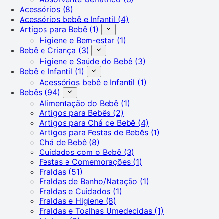
Acessórios
(8)
Acessórios bebê e Infantil
(4)
Artigos para Bebê
(1)
Higiene e Bem-estar
(1)
Bebê e Criança
(3)
Higiene e Saúde do Bebê
(3)
Bebê e Infantil
(1)
Acessórios bebê e Infantil
(1)
Bebês
(94)
Alimentação do Bebê
(1)
Artigos para Bebês
(2)
Artigos para Chá de Bebê
(4)
Artigos para Festas de Bebês
(1)
Chá de Bebê
(8)
Cuidados com o Bebê
(3)
Festas e Comemorações
(1)
Fraldas
(51)
Fraldas de Banho/Natação
(1)
Fraldas e Cuidados
(1)
Fraldas e Higiene
(8)
Fraldas e Toalhas Umedecidas
(1)