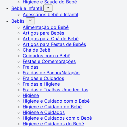
Higiene e Saúde do Bebê
Bebê e Infantil
Acessórios bebê e Infantil
Bebês
Alimentação do Bebê
Artigos para Bebês
Artigos para Chá de Bebê
Artigos para Festas de Bebês
Chá de Bebê
Cuidados com o Bebê
Festas e Comemorações
Fraldas
Fraldas de Banho/Natação
Fraldas e Cuidados
Fraldas e Higiene
Fraldas e Toalhas Umedecidas
Higiene
Higiene e Cuidado com o Bebê
Higiene e Cuidado do Bebê
Higiene e Cuidados
Higiene e Cuidados com o Bebê
Higiene e Cuidados do Bebê