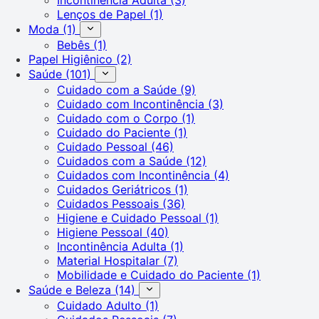
Lenços de Papel
(1)
Moda
(1)
Bebês
(1)
Papel Higiênico
(2)
Saúde
(101)
Cuidado com a Saúde
(9)
Cuidado com Incontinência
(3)
Cuidado com o Corpo
(1)
Cuidado do Paciente
(1)
Cuidado Pessoal
(46)
Cuidados com a Saúde
(12)
Cuidados com Incontinência
(4)
Cuidados Geriátricos
(1)
Cuidados Pessoais
(36)
Higiene e Cuidado Pessoal
(1)
Higiene Pessoal
(40)
Incontinência Adulta
(1)
Material Hospitalar
(7)
Mobilidade e Cuidado do Paciente
(1)
Saúde e Beleza
(14)
Cuidado Adulto
(1)