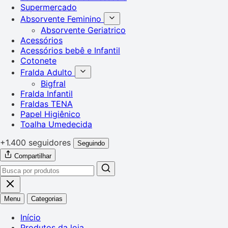
Supermercado
Absorvente Feminino
Absorvente Geriatrico
Acessórios
Acessórios bebê e Infantil
Cotonete
Fralda Adulto
Bigfral
Fralda Infantil
Fraldas TENA
Papel Higiênico
Toalha Umedecida
+1.400 seguidores
Seguindo
Compartilhar
Menu
Categorias
Início
Produtos da loja