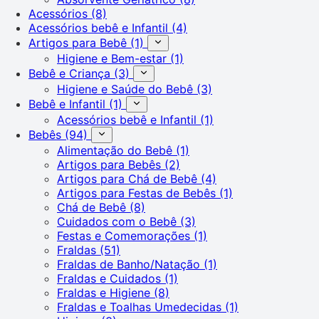
Acessórios
(8)
Acessórios bebê e Infantil
(4)
Artigos para Bebê
(1)
Higiene e Bem-estar
(1)
Bebê e Criança
(3)
Higiene e Saúde do Bebê
(3)
Bebê e Infantil
(1)
Acessórios bebê e Infantil
(1)
Bebês
(94)
Alimentação do Bebê
(1)
Artigos para Bebês
(2)
Artigos para Chá de Bebê
(4)
Artigos para Festas de Bebês
(1)
Chá de Bebê
(8)
Cuidados com o Bebê
(3)
Festas e Comemorações
(1)
Fraldas
(51)
Fraldas de Banho/Natação
(1)
Fraldas e Cuidados
(1)
Fraldas e Higiene
(8)
Fraldas e Toalhas Umedecidas
(1)