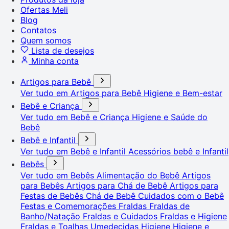
Ofertas Meli
Blog
Contatos
Quem somos
Lista de desejos
Minha conta
Artigos para Bebê
Ver tudo em Artigos para Bebê
Higiene e Bem-estar
Bebê e Criança
Ver tudo em Bebê e Criança
Higiene e Saúde do
Bebê
Bebê e Infantil
Ver tudo em Bebê e Infantil
Acessórios bebê e Infantil
Bebês
Ver tudo em Bebês
Alimentação do Bebê
Artigos
para Bebês
Artigos para Chá de Bebê
Artigos para
Festas de Bebês
Chá de Bebê
Cuidados com o Bebê
Festas e Comemorações
Fraldas
Fraldas de
Banho/Natação
Fraldas e Cuidados
Fraldas e Higiene
Fraldas e Toalhas Umedecidas
Higiene
Higiene e