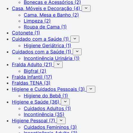
Bonecas e Acessórios
(2)
Casa, Móveis e Decoração
(4)
Cama, Mesa e Banho
(2)
Limpeza
(2)
Roupa de Cama
(1)
Cotonete
(1)
Cuidado com a Saúde
(1)
Higiene Geriátrica
(1)
Cuidados com a Saúde
(1)
Incontinência Urinária
(1)
Fralda Adulto
(21)
Bigfral
(2)
Fralda Infantil
(17)
Fraldas TENA
(3)
Higiene e Cuidados Pessoais
(3)
Higiene do Bebê
(1)
Higiene e Saúde
(36)
Cuidados Adultos
(1)
Incontinência
(35)
Higiene Pessoal
(7)
Cuidados Femininos
(3)
Incontinência Adulta
(3)