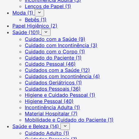
Lenços de Papel
(1)
Moda
(1)
Bebês
(1)
Papel Higiênico
(2)
Saúde
(101)
Cuidado com a Saúde
(9)
Cuidado com Incontinência
(3)
Cuidado com o Corpo
(1)
Cuidado do Paciente
(1)
Cuidado Pessoal
(46)
Cuidados com a Saúde
(12)
Cuidados com Incontinência
(4)
Cuidados Geriátricos
(1)
Cuidados Pessoais
(36)
Higiene e Cuidado Pessoal
(1)
Higiene Pessoal
(40)
Incontinência Adulta
(1)
Material Hospitalar
(7)
Mobilidade e Cuidado do Paciente
(1)
Saúde e Beleza
(14)
Cuidado Adulto
(1)