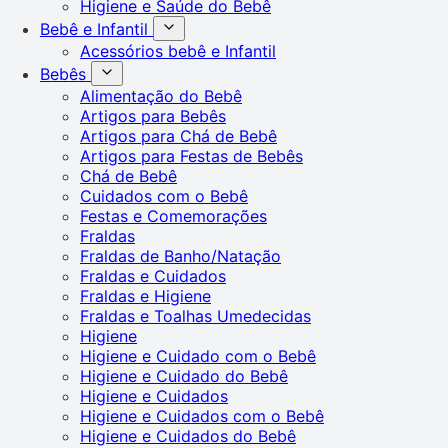
Higiene e Saúde do Bebê
Bebê e Infantil
Acessórios bebê e Infantil
Bebês
Alimentação do Bebê
Artigos para Bebês
Artigos para Chá de Bebê
Artigos para Festas de Bebês
Chá de Bebê
Cuidados com o Bebê
Festas e Comemorações
Fraldas
Fraldas de Banho/Natação
Fraldas e Cuidados
Fraldas e Higiene
Fraldas e Toalhas Umedecidas
Higiene
Higiene e Cuidado com o Bebê
Higiene e Cuidado do Bebê
Higiene e Cuidados
Higiene e Cuidados com o Bebê
Higiene e Cuidados do Bebê