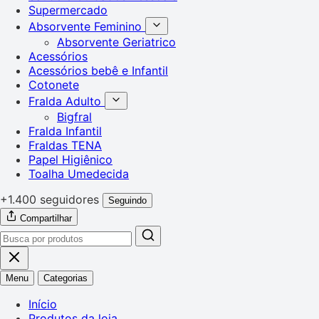
Supermercado
Absorvente Feminino
Absorvente Geriatrico
Acessórios
Acessórios bebê e Infantil
Cotonete
Fralda Adulto
Bigfral
Fralda Infantil
Fraldas TENA
Papel Higiênico
Toalha Umedecida
+1.400 seguidores
Seguindo
Compartilhar
Menu
Categorias
Início
Produtos da loja