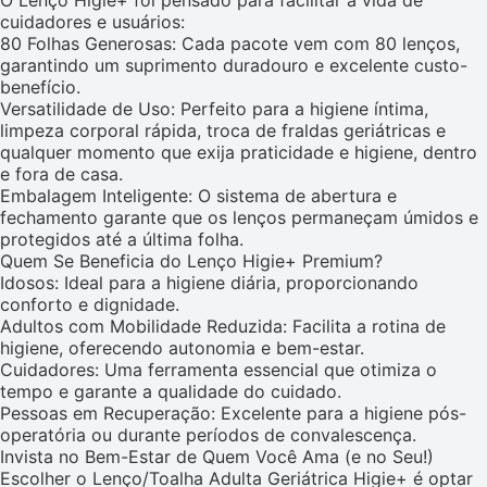
O Lenço Higie+ foi pensado para facilitar a vida de
cuidadores e usuários:
80 Folhas Generosas: Cada pacote vem com 80 lenços,
garantindo um suprimento duradouro e excelente custo-
benefício.
Versatilidade de Uso: Perfeito para a higiene íntima,
limpeza corporal rápida, troca de fraldas geriátricas e
qualquer momento que exija praticidade e higiene, dentro
e fora de casa.
Embalagem Inteligente: O sistema de abertura e
fechamento garante que os lenços permaneçam úmidos e
protegidos até a última folha.
Quem Se Beneficia do Lenço Higie+ Premium?
Idosos: Ideal para a higiene diária, proporcionando
conforto e dignidade.
Adultos com Mobilidade Reduzida: Facilita a rotina de
higiene, oferecendo autonomia e bem-estar.
Cuidadores: Uma ferramenta essencial que otimiza o
tempo e garante a qualidade do cuidado.
Pessoas em Recuperação: Excelente para a higiene pós-
operatória ou durante períodos de convalescença.
Invista no Bem-Estar de Quem Você Ama (e no Seu!)
Escolher o Lenço/Toalha Adulta Geriátrica Higie+ é optar