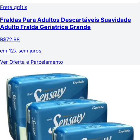
Frete grátis
Fraldas Para Adultos Descartáveis Suavidade
Adulto Fralda Geriatrica Grande
R$
72,98
em
12x sem juros
Ver Oferta e Parcelamento