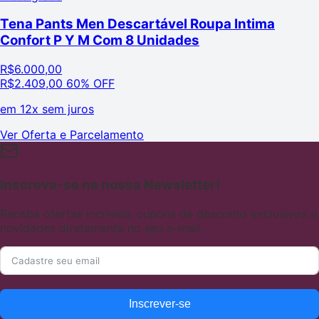
Tena Pants Men Descartável Roupa Intima
Confort P Y M Com 8 Unidades
R$
6.000,00
R$
2.409,00
60% OFF
em
12x sem juros
Ver Oferta e Parcelamento
Inscreva-se na nossa Newsletter!
Receba ofertas incríveis, cupons de desconto exclusivos e
novidades diretamente no seu e-mail.
Inscrever-se