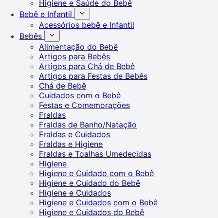
Higiene e Saúde do Bebê
Bebê e Infantil
Acessórios bebê e Infantil
Bebês
Alimentação do Bebê
Artigos para Bebês
Artigos para Chá de Bebê
Artigos para Festas de Bebês
Chá de Bebê
Cuidados com o Bebê
Festas e Comemorações
Fraldas
Fraldas de Banho/Natação
Fraldas e Cuidados
Fraldas e Higiene
Fraldas e Toalhas Umedecidas
Higiene
Higiene e Cuidado com o Bebê
Higiene e Cuidado do Bebê
Higiene e Cuidados
Higiene e Cuidados com o Bebê
Higiene e Cuidados do Bebê