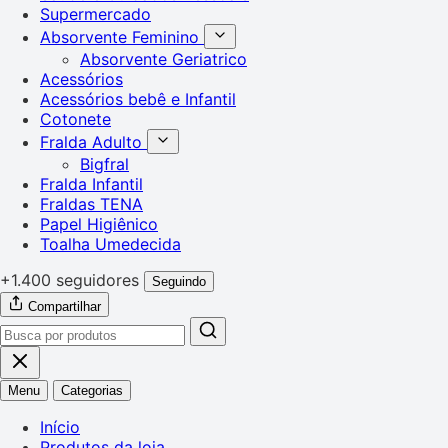
Supermercado
Absorvente Feminino
Absorvente Geriatrico
Acessórios
Acessórios bebê e Infantil
Cotonete
Fralda Adulto
Bigfral
Fralda Infantil
Fraldas TENA
Papel Higiênico
Toalha Umedecida
+1.400 seguidores
Seguindo
Compartilhar
Menu
Categorias
Início
Produtos da loja