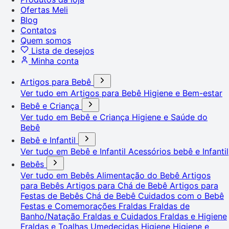
Ofertas Meli
Blog
Contatos
Quem somos
Lista de desejos
Minha conta
Artigos para Bebê
Ver tudo em Artigos para Bebê
Higiene e Bem-estar
Bebê e Criança
Ver tudo em Bebê e Criança
Higiene e Saúde do
Bebê
Bebê e Infantil
Ver tudo em Bebê e Infantil
Acessórios bebê e Infantil
Bebês
Ver tudo em Bebês
Alimentação do Bebê
Artigos
para Bebês
Artigos para Chá de Bebê
Artigos para
Festas de Bebês
Chá de Bebê
Cuidados com o Bebê
Festas e Comemorações
Fraldas
Fraldas de
Banho/Natação
Fraldas e Cuidados
Fraldas e Higiene
Fraldas e Toalhas Umedecidas
Higiene
Higiene e