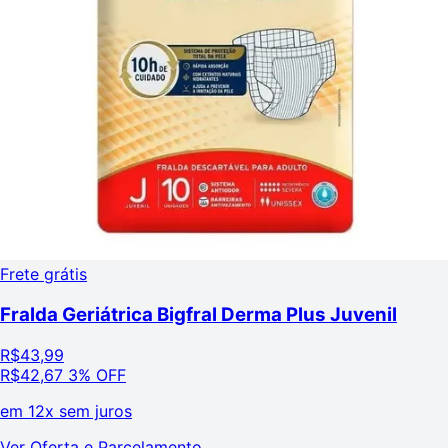
Frete grátis
Fralda Geriátrica Bigfral Derma Plus Juvenil
R$
43,99
R$
42,67
3% OFF
em
12x sem juros
Ver Oferta e Parcelamento