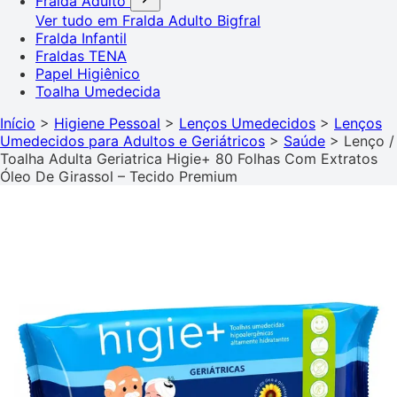
Fralda Adulto
Ver tudo em Fralda Adulto
Bigfral
Fralda Infantil
Fraldas TENA
Papel Higiênico
Toalha Umedecida
Início
>
Higiene Pessoal
>
Lenços Umedecidos
>
Lenços
Umedecidos para Adultos e Geriátricos
>
Saúde
>
Lenço /
Toalha Adulta Geriatrica Higie+ 80 Folhas Com Extratos
Óleo De Girassol – Tecido Premium