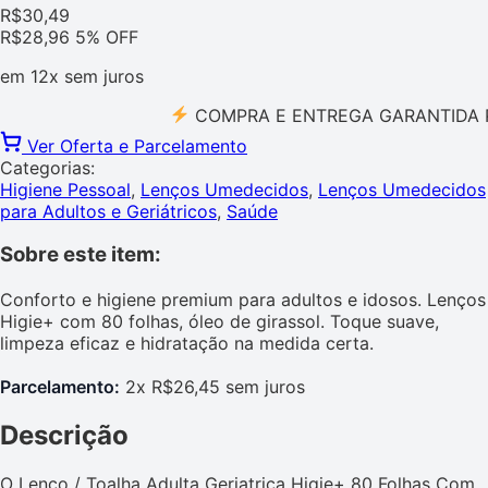
R$
30,49
R$
28,96
5% OFF
em
12x
sem juros
COMPRA E ENTREGA GARANTIDA PELO 
Ver Oferta e Parcelamento
Categorias:
Higiene Pessoal
,
Lenços Umedecidos
,
Lenços Umedecidos
para Adultos e Geriátricos
,
Saúde
Sobre este item:
Conforto e higiene premium para adultos e idosos. Lenços
Higie+ com 80 folhas, óleo de girassol. Toque suave,
limpeza eficaz e hidratação na medida certa.
Parcelamento:
2x R$26,45 sem juros
Descrição
O Lenço / Toalha Adulta Geriatrica Higie+ 80 Folhas Com