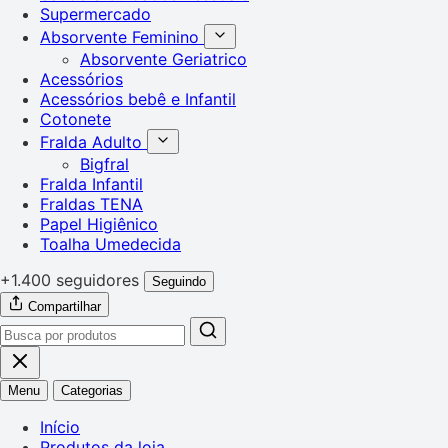
Supermercado
Absorvente Feminino
Absorvente Geriatrico
Acessórios
Acessórios bebê e Infantil
Cotonete
Fralda Adulto
Bigfral
Fralda Infantil
Fraldas TENA
Papel Higiênico
Toalha Umedecida
+1.400 seguidores
Seguindo
Compartilhar
Menu
Categorias
Início
Produtos da loja