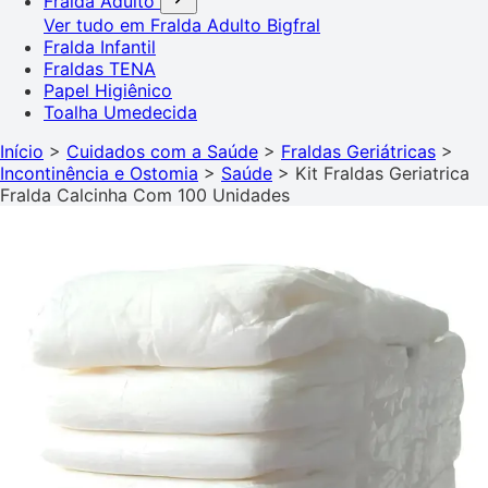
Fralda Adulto
Ver tudo em Fralda Adulto
Bigfral
Fralda Infantil
Fraldas TENA
Papel Higiênico
Toalha Umedecida
Início
>
Cuidados com a Saúde
>
Fraldas Geriátricas
>
Incontinência e Ostomia
>
Saúde
>
Kit Fraldas Geriatrica
Fralda Calcinha Com 100 Unidades