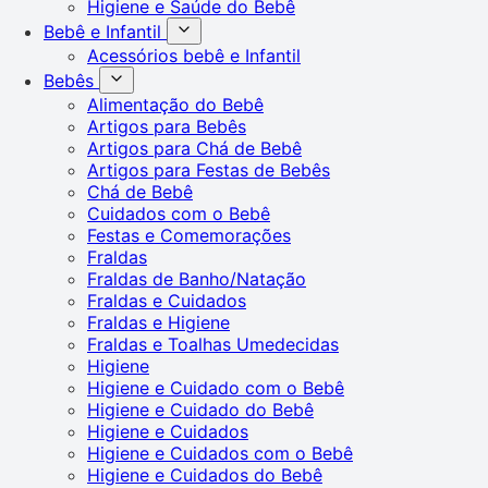
Higiene e Saúde do Bebê
Bebê e Infantil
Acessórios bebê e Infantil
Bebês
Alimentação do Bebê
Artigos para Bebês
Artigos para Chá de Bebê
Artigos para Festas de Bebês
Chá de Bebê
Cuidados com o Bebê
Festas e Comemorações
Fraldas
Fraldas de Banho/Natação
Fraldas e Cuidados
Fraldas e Higiene
Fraldas e Toalhas Umedecidas
Higiene
Higiene e Cuidado com o Bebê
Higiene e Cuidado do Bebê
Higiene e Cuidados
Higiene e Cuidados com o Bebê
Higiene e Cuidados do Bebê