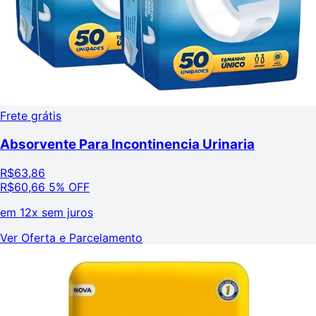
Frete grátis
Absorvente Para Incontinencia Urinaria
R$
63,86
R$
60,66
5% OFF
em
12x sem juros
Ver Oferta e Parcelamento