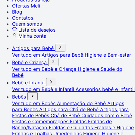
Ofertas Meli
Blog
Contatos
Quem somos
Lista de desejos
Minha conta
Artigos para Bebê
Ver tudo em Artigos para Bebê
Higiene e Bem-estar
Bebê e Criança
Ver tudo em Bebê e Criança
Higiene e Saúde do
Bebê
Bebê e Infantil
Ver tudo em Bebê e Infantil
Acessórios bebê e Infantil
Bebês
Ver tudo em Bebês
Alimentação do Bebê
Artigos
para Bebês
Artigos para Chá de Bebê
Artigos para
Festas de Bebês
Chá de Bebê
Cuidados com o Bebê
Festas e Comemorações
Fraldas
Fraldas de
Banho/Natação
Fraldas e Cuidados
Fraldas e Higiene
Fraldas e Toalhas Umedecidas
Higiene
Higiene e