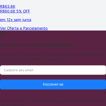
R$
63,86
R$
60,66
5% OFF
em
12x sem juros
Ver Oferta e Parcelamento
Inscreva-se na nossa Newsletter!
Receba ofertas incríveis, cupons de desconto exclusivos e
novidades diretamente no seu e-mail.
Inscrever-se
Ao se inscrever, você concorda em receber comunicações
de nossa loja.