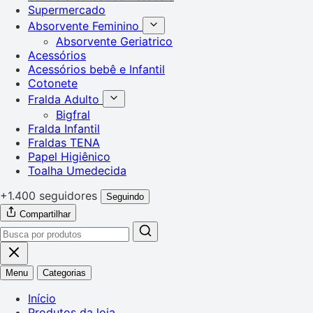
Supermercado
Absorvente Feminino
Absorvente Geriatrico
Acessórios
Acessórios bebê e Infantil
Cotonete
Fralda Adulto
Bigfral
Fralda Infantil
Fraldas TENA
Papel Higiênico
Toalha Umedecida
+1.400 seguidores
Seguindo
Compartilhar
Menu
Categorias
Início
Produtos da loja