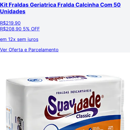
Kit Fraldas Geriatrica Fralda Calcinha Com 50
Unidades
R$
219,90
R$
208,90
5% OFF
em
12x sem juros
Ver Oferta e Parcelamento