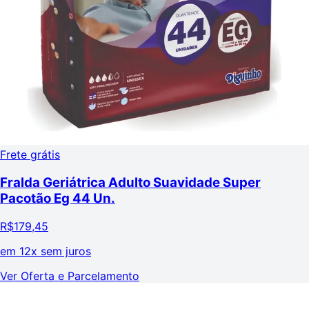
Frete grátis
Fralda Geriátrica Adulto Suavidade Super
Pacotão Eg 44 Un.
R$
179,45
em
12x sem juros
Ver Oferta e Parcelamento