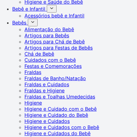
Higiene e Saúde do Bebê
Bebê e Infantil
Acessórios bebê e Infantil
Bebês
Alimentação do Bebê
Artigos para Bebês
Artigos para Chá de Bebê
Artigos para Festas de Bebês
Chá de Bebê
Cuidados com o Bebê
Festas e Comemorações
Fraldas
Fraldas de Banho/Natação
Fraldas e Cuidados
Fraldas e Higiene
Fraldas e Toalhas Umedecidas
Higiene
Higiene e Cuidado com o Bebê
Higiene e Cuidado do Bebê
Higiene e Cuidados
Higiene e Cuidados com o Bebê
Higiene e Cuidados do Bebê