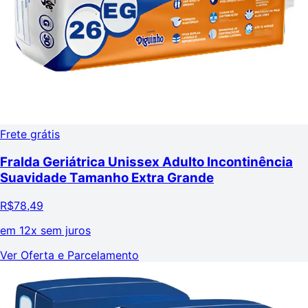
Frete grátis
Fralda Geriátrica Unissex Adulto Incontinência
Suavidade Tamanho Extra Grande
R$
78,49
em
12x sem juros
Ver Oferta e Parcelamento