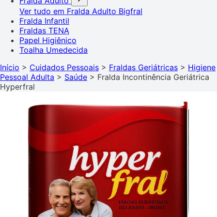
Fralda Adulto
Ver tudo em Fralda Adulto
Bigfral
Fralda Infantil
Fraldas TENA
Papel Higiênico
Toalha Umedecida
Início
>
Cuidados Pessoais
>
Fraldas Geriátricas
>
Higiene
Pessoal Adulta
>
Saúde
>
Fralda Incontinência Geriátrica
Hyperfral