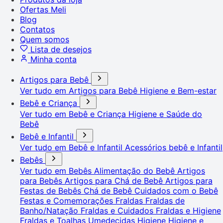
Ofertas Meli
Blog
Contatos
Quem somos
Lista de desejos
Minha conta
Artigos para Bebê
Ver tudo em Artigos para Bebê
Higiene e Bem-estar
Bebê e Criança
Ver tudo em Bebê e Criança
Higiene e Saúde do
Bebê
Bebê e Infantil
Ver tudo em Bebê e Infantil
Acessórios bebê e Infantil
Bebês
Ver tudo em Bebês
Alimentação do Bebê
Artigos
para Bebês
Artigos para Chá de Bebê
Artigos para
Festas de Bebês
Chá de Bebê
Cuidados com o Bebê
Festas e Comemorações
Fraldas
Fraldas de
Banho/Natação
Fraldas e Cuidados
Fraldas e Higiene
Fraldas e Toalhas Umedecidas
Higiene
Higiene e