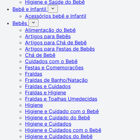
Higiene e Saúde do Bebê
Bebê e Infantil
Acessórios bebê e Infantil
Bebês
Alimentação do Bebê
Artigos para Bebês
Artigos para Chá de Bebê
Artigos para Festas de Bebês
Chá de Bebê
Cuidados com o Bebê
Festas e Comemorações
Fraldas
Fraldas de Banho/Natação
Fraldas e Cuidados
Fraldas e Higiene
Fraldas e Toalhas Umedecidas
Higiene
Higiene e Cuidado com o Bebê
Higiene e Cuidado do Bebê
Higiene e Cuidados
Higiene e Cuidados com o Bebê
Higiene e Cuidados do Bebê