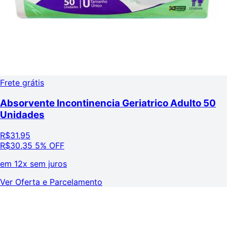
Frete grátis
Absorvente Incontinencia Geriatrico Adulto 50
Unidades
R$
31,95
R$
30,35
5% OFF
em
12x sem juros
Ver Oferta e Parcelamento