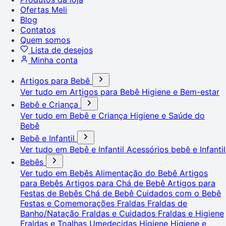
Ofertas Meli
Blog
Contatos
Quem somos
Lista de desejos
Minha conta
Artigos para Bebê
Ver tudo em Artigos para Bebê
Higiene e Bem-estar
Bebê e Criança
Ver tudo em Bebê e Criança
Higiene e Saúde do
Bebê
Bebê e Infantil
Ver tudo em Bebê e Infantil
Acessórios bebê e Infantil
Bebês
Ver tudo em Bebês
Alimentação do Bebê
Artigos
para Bebês
Artigos para Chá de Bebê
Artigos para
Festas de Bebês
Chá de Bebê
Cuidados com o Bebê
Festas e Comemorações
Fraldas
Fraldas de
Banho/Natação
Fraldas e Cuidados
Fraldas e Higiene
Fraldas e Toalhas Umedecidas
Higiene
Higiene e