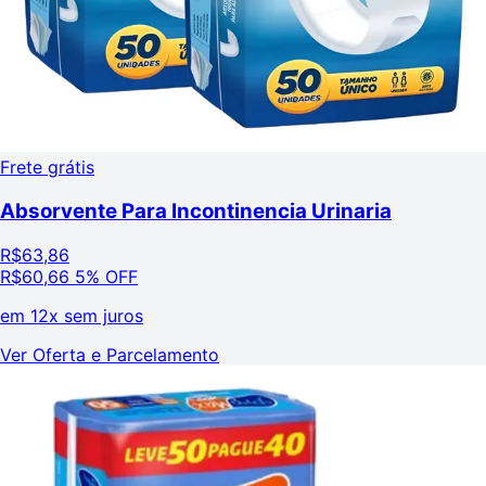
Frete grátis
Absorvente Para Incontinencia Urinaria
R$
63,86
R$
60,66
5% OFF
em
12x sem juros
Ver Oferta e Parcelamento