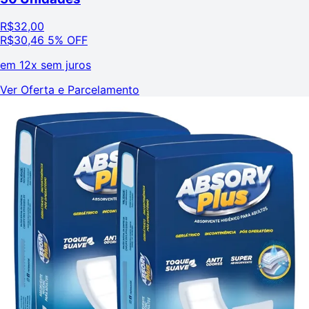
R$
32,00
R$
30,46
5% OFF
em
12x sem juros
Ver Oferta e Parcelamento