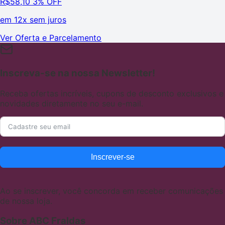
R$
58,10
3% OFF
em
12x sem juros
Ver Oferta e Parcelamento
Inscreva-se na nossa Newsletter!
Receba ofertas incríveis, cupons de desconto exclusivos e
novidades diretamente no seu e-mail.
Inscrever-se
Ao se inscrever, você concorda em receber comunicações
de nossa loja.
Sobre ABC Fraldas