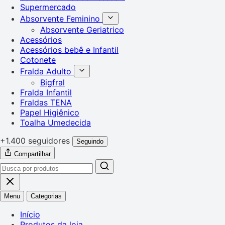
Supermercado
Absorvente Feminino
Absorvente Geriatrico
Acessórios
Acessórios bebê e Infantil
Cotonete
Fralda Adulto
Bigfral
Fralda Infantil
Fraldas TENA
Papel Higiênico
Toalha Umedecida
+1.400 seguidores
Seguindo
Compartilhar
Menu
Categorias
Início
Produtos da loja