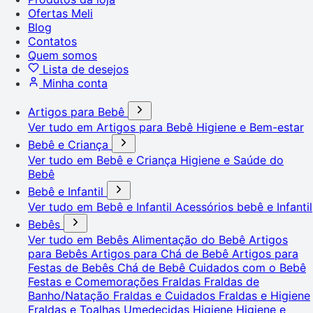
Ofertas Meli
Blog
Contatos
Quem somos
Lista de desejos
Minha conta
Artigos para Bebê
Ver tudo em Artigos para Bebê
Higiene e Bem-estar
Bebê e Criança
Ver tudo em Bebê e Criança
Higiene e Saúde do
Bebê
Bebê e Infantil
Ver tudo em Bebê e Infantil
Acessórios bebê e Infantil
Bebês
Ver tudo em Bebês
Alimentação do Bebê
Artigos
para Bebês
Artigos para Chá de Bebê
Artigos para
Festas de Bebês
Chá de Bebê
Cuidados com o Bebê
Festas e Comemorações
Fraldas
Fraldas de
Banho/Natação
Fraldas e Cuidados
Fraldas e Higiene
Fraldas e Toalhas Umedecidas
Higiene
Higiene e