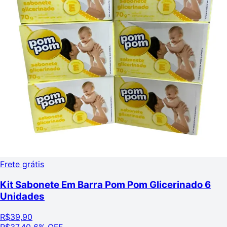
Frete grátis
Kit Sabonete Em Barra Pom Pom Glicerinado 6
Unidades
R$
39,90
R$
37,40
6% OFF