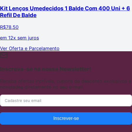
Kit Lenços Umedecidos 1 Balde Com 400 Uni + 6
Refil De Balde
R$
78,50
em
12x sem juros
Ver Oferta e Parcelamento
Inscreva-se na nossa Newsletter!
Receba ofertas incríveis, cupons de desconto exclusivos e
novidades diretamente no seu e-mail.
Inscrever-se