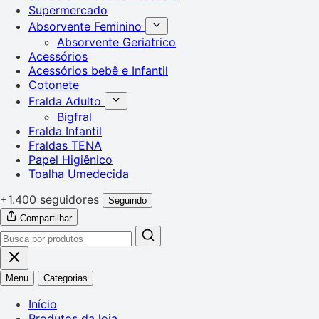
Supermercado
Absorvente Feminino
Absorvente Geriatrico
Acessórios
Acessórios bebê e Infantil
Cotonete
Fralda Adulto
Bigfral
Fralda Infantil
Fraldas TENA
Papel Higiênico
Toalha Umedecida
+1.400 seguidores
Seguindo
Compartilhar
Menu
Categorias
Início
Produtos da loja