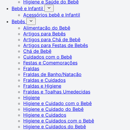
Higiene e Saúde do Bebê
Bebê e Infantil
Acessórios bebê e Infantil
Bebês
Alimentação do Bebê
Artigos para Bebês
Artigos para Chá de Bebê
Artigos para Festas de Bebês
Chá de Bebê
Cuidados com o Bebê
Festas e Comemorações
Fraldas
Fraldas de Banho/Natação
Fraldas e Cuidados
Fraldas e Higiene
Fraldas e Toalhas Umedecidas
Higiene
Higiene e Cuidado com o Bebê
Higiene e Cuidado do Bebê
Higiene e Cuidados
Higiene e Cuidados com o Bebê
Higiene e Cuidados do Bebê