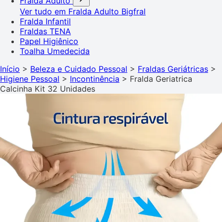
Fralda Adulto
Ver tudo em Fralda Adulto
Bigfral
Fralda Infantil
Fraldas TENA
Papel Higiênico
Toalha Umedecida
Início
>
Beleza e Cuidado Pessoal
>
Fraldas Geriátricas
>
Higiene Pessoal
>
Incontinência
>
Fralda Geriatrica
Calcinha Kit 32 Unidades