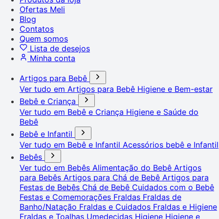
Ofertas Meli
Blog
Contatos
Quem somos
Lista de desejos
Minha conta
Artigos para Bebê
Ver tudo em Artigos para Bebê
Higiene e Bem-estar
Bebê e Criança
Ver tudo em Bebê e Criança
Higiene e Saúde do
Bebê
Bebê e Infantil
Ver tudo em Bebê e Infantil
Acessórios bebê e Infantil
Bebês
Ver tudo em Bebês
Alimentação do Bebê
Artigos
para Bebês
Artigos para Chá de Bebê
Artigos para
Festas de Bebês
Chá de Bebê
Cuidados com o Bebê
Festas e Comemorações
Fraldas
Fraldas de
Banho/Natação
Fraldas e Cuidados
Fraldas e Higiene
Fraldas e Toalhas Umedecidas
Higiene
Higiene e