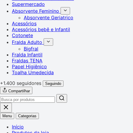
Supermercado
Absorvente Feminino
Absorvente Geriatrico
Acessórios
Acessórios bebê e Infantil
Cotonete
Fralda Adulto
Bigfral
Fralda Infantil
Fraldas TENA
Papel Higiênico
Toalha Umedecida
+1.400 seguidores
Seguindo
Compartilhar
Menu
Categorias
Início
Produtos da loja