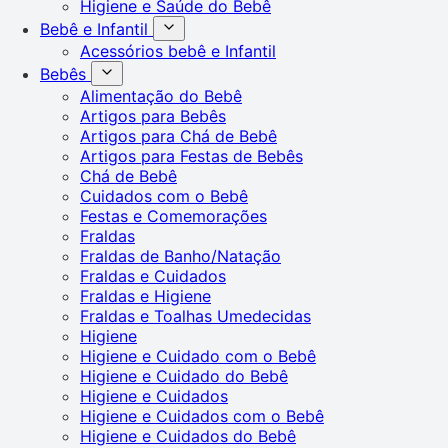
Higiene e Saúde do Bebê
Bebê e Infantil
Acessórios bebê e Infantil
Bebês
Alimentação do Bebê
Artigos para Bebês
Artigos para Chá de Bebê
Artigos para Festas de Bebês
Chá de Bebê
Cuidados com o Bebê
Festas e Comemorações
Fraldas
Fraldas de Banho/Natação
Fraldas e Cuidados
Fraldas e Higiene
Fraldas e Toalhas Umedecidas
Higiene
Higiene e Cuidado com o Bebê
Higiene e Cuidado do Bebê
Higiene e Cuidados
Higiene e Cuidados com o Bebê
Higiene e Cuidados do Bebê