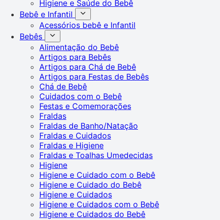
Higiene e Saúde do Bebê
Bebê e Infantil
Acessórios bebê e Infantil
Bebês
Alimentação do Bebê
Artigos para Bebês
Artigos para Chá de Bebê
Artigos para Festas de Bebês
Chá de Bebê
Cuidados com o Bebê
Festas e Comemorações
Fraldas
Fraldas de Banho/Natação
Fraldas e Cuidados
Fraldas e Higiene
Fraldas e Toalhas Umedecidas
Higiene
Higiene e Cuidado com o Bebê
Higiene e Cuidado do Bebê
Higiene e Cuidados
Higiene e Cuidados com o Bebê
Higiene e Cuidados do Bebê