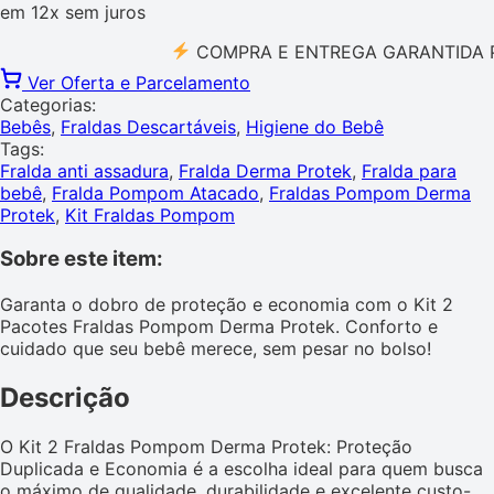
em
12x
sem juros
COMPRA E ENTREGA GARANTIDA PELO 
Ver Oferta e Parcelamento
Categorias:
Bebês
,
Fraldas Descartáveis
,
Higiene do Bebê
Tags:
Fralda anti assadura
,
Fralda Derma Protek
,
Fralda para
bebê
,
Fralda Pompom Atacado
,
Fraldas Pompom Derma
Protek
,
Kit Fraldas Pompom
Sobre este item:
Garanta o dobro de proteção e economia com o Kit 2
Pacotes Fraldas Pompom Derma Protek. Conforto e
cuidado que seu bebê merece, sem pesar no bolso!
Descrição
O Kit 2 Fraldas Pompom Derma Protek: Proteção
Duplicada e Economia é a escolha ideal para quem busca
o máximo de qualidade, durabilidade e excelente custo-