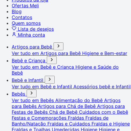
Ofertas Meli
Blog
Contatos
Quem somos
Lista de desejos
Minha conta
Artigos para Bebê
Ver tudo em Artigos para Bebê
Higiene e Bem-estar
Bebê e Criança
Ver tudo em Bebê e Criança
Higiene e Saúde do
Bebê
Bebê e Infantil
Ver tudo em Bebê e Infantil
Acessórios bebê e Infantil
Bebês
Ver tudo em Bebês
Alimentação do Bebê
Artigos
para Bebês
Artigos para Chá de Bebê
Artigos para
Festas de Bebês
Chá de Bebê
Cuidados com o Bebê
Festas e Comemorações
Fraldas
Fraldas de
Banho/Natação
Fraldas e Cuidados
Fraldas e Higiene
Fraldas e Toalhas Umedecidas
Higiene
Higiene e