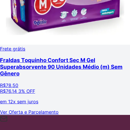
Frete grátis
Fraldas Toquinho Confort Sec M Gel
Superabsorvente 90 Unidades Médio (m) Sem
Gênero
R$
78,50
R$
76,14
3% OFF
em
12x sem juros
Ver Oferta e Parcelamento