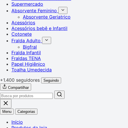
Supermercado
Absorvente Feminino
Absorvente Geriatrico
Acessórios
Acessórios bebê e Infantil
Cotonete
Fralda Adulto
Bigfral
Fralda Infantil
Fraldas TENA
Papel Higiênico
Toalha Umedecida
+1.400 seguidores
Seguindo
Compartilhar
Menu
Categorias
Início
Produtos da loja